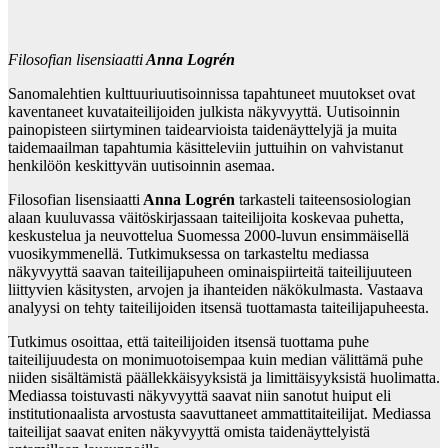
Filosofian lisensiaatti
Anna Logrén
Sanomalehtien kulttuuriuutisoinnissa tapahtuneet muutokset ovat
kaventaneet kuvataiteilijoiden julkista näkyvyyttä. Uutisoinnin
painopisteen siirtyminen taidearvioista taidenäyttelyjä ja muita
taidemaailman tapahtumia käsitteleviin juttuihin on vahvistanut
henkilöön keskittyvän uutisoinnin asemaa.
Filosofian lisensiaatti
Anna Logrén
tarkasteli taiteensosiologian
alaan kuuluvassa väitöskirjassaan taiteilijoita koskevaa puhetta,
keskustelua ja neuvottelua Suomessa 2000-luvun ensimmäisellä
vuosikymmenellä. Tutkimuksessa on tarkasteltu mediassa
näkyvyyttä saavan taiteilijapuheen ominaispiirteitä taiteilijuuteen
liittyvien käsitysten, arvojen ja ihanteiden näkökulmasta. Vastaava
analyysi on tehty taiteilijoiden itsensä tuottamasta taiteilijapuheesta.
Tutkimus osoittaa, että taiteilijoiden itsensä tuottama puhe
taiteilijuudesta on monimuotoisempaa kuin median välittämä puhe
niiden sisältämistä päällekkäisyyksistä ja limittäisyyksistä huolimatta.
Mediassa toistuvasti näkyvyyttä saavat niin sanotut huiput eli
institutionaalista arvostusta saavuttaneet ammattitaiteilijat. Mediassa
taiteilijat saavat eniten näkyvyyttä omista taidenäyttelyistä