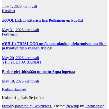
June 1, 2026
kerttuvali
Kuolleet
:KUOLLEET: Kitaristi Esa Pulliainen on kuollut
May 31, 2026
kerttuvali
Festivaalit
:OULU: TRIÁLOGO on flamencolaulun, elektronisen musiikin
ja hylätyn tilan välinen trialogi
May 20, 2026
kerttuvali
YHTYEET JA BÄNDIT
Barbie girl -hitistään tunnettu Aqua lopettaa
May 18, 2026
kerttuvali
Kulttuuriuutiset
Kulttuuria jokaiselle jotakin
Proudly powered by WordPress
|
Theme:
Newsup
by
Themeansar
.