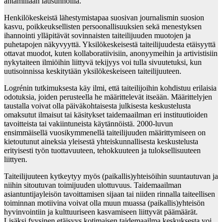
antamillaan lausunnoilla.
Henkilökeskeistä lähestymistapaa suosivan journalismin suosion
kasvu, poikkeuksellisten persoonallisuuksien sekä menestyksen
ihannointi ylläpitävät sovinnaisten taiteilijuuden muotojen ja
puhetapojen näkyvyyttä. Yksilökeskeisestä taiteilijuudesta etäisyyttä
ottavat muodot, kuten kollaboratiivisiin, anonyymeihin ja artivistisiin
nykytaiteen ilmiöihin liittyvä tekijyys voi tulla sivuutetuksi, kun
uutisoinnissa keskitytään yksilökeskeiseen taiteilijuuteen.
Logrénin tutkimuksesta käy ilmi, että taiteilijoihin kohdistuu erilaisia
odotuksia, joiden perusteella he määrittelevät itseään. Määrittelyjen
taustalla voivat olla päiväkohtaisesta julkisesta keskustelusta
omaksutut ilmaisut tai käsitykset taidemaailman eri instituutioiden
tavoitteista tai vakiintuneista käytännöistä. 2000-luvun
ensimmäisellä vuosikymmenellä taiteilijuuden määrittymiseen on
kietoutunut aineksia yleisestä yhteiskunnallisesta keskustelusta
erityisesti työn tuottavuuteen, tehokkuuteen ja tuloksellisuuteen
liittyen.
Taiteilijuuteen kytkeytyy myös (paikallis)yhteisöihin suuntautuvan ja
niihin sitoutuvan toimijuuden ulottuvuus. Taidemaailman
asiantuntijayleisön tavoittamisen sijaan tai niiden rinnalla taiteellisen
toiminnan motiivina voivat olla muun muassa (paikallis)yhteisön
hyvinvointiin ja kulttuuriseen kasvamiseen liittyvät päämäärät.
Lisäksi fyysinen etäisyys kotimaisen taidemaailma keskuksesta voi