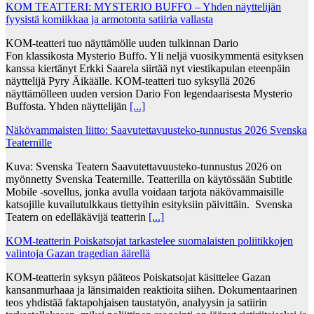
KOM TEATTERI: MYSTERIO BUFFO – Yhden näyttelijän
fyysistä komiikkaa ja armotonta satiiria vallasta
KOM-teatteri tuo näyttämölle uuden tulkinnan Dario
Fon klassikosta Mysterio Buffo. Yli neljä vuosikymmentä esityksen
kanssa kiertänyt Erkki Saarela siirtää nyt viestikapulan eteenpäin
näyttelijä Pyry Äikäälle. KOM-teatteri tuo syksyllä 2026
näyttämölleen uuden version Dario Fon legendaarisesta Mysterio
Buffosta. Yhden näyttelijän
[...]
Näkövammaisten liitto: Saavutettavuusteko-tunnustus 2026 Svenska
Teaternille
Kuva: Svenska Teatern Saavutettavuusteko-tunnustus 2026 on
myönnetty Svenska Teaternille. Teatterilla on käytössään Subtitle
Mobile -sovellus, jonka avulla voidaan tarjota näkövammaisille
katsojille kuvailutulkkaus tiettyihin esityksiin päivittäin. Svenska
Teatern on edelläkävijä teatterin
[...]
KOM-teatterin Poiskatsojat tarkastelee suomalaisten poliitikkojen
valintoja Gazan tragedian äärellä
KOM-teatterin syksyn pääteos Poiskatsojat käsittelee Gazan
kansanmurhaaa ja länsimaiden reaktioita siihen. Dokumentaarinen
teos yhdistää faktapohjaisen taustatyön, analyysin ja satiirin