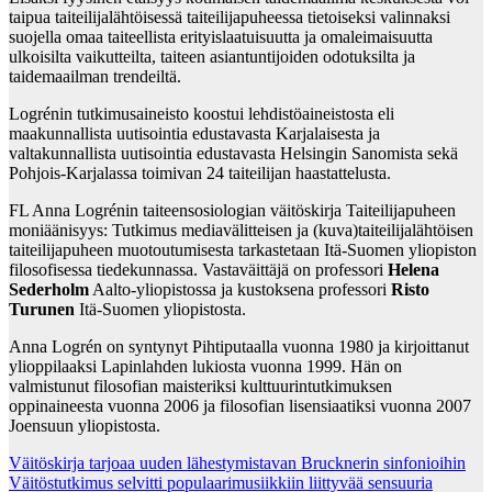
taipua taiteilijalähtöisessä taiteilijapuheessa tietoiseksi valinnaksi
suojella omaa taiteellista erityislaatuisuutta ja omaleimaisuutta
ulkoisilta vaikutteilta, taiteen asiantuntijoiden odotuksilta ja
taidemaailman trendeiltä.
Logrénin tutkimusaineisto koostui lehdistöaineistosta eli
maakunnallista uutisointia edustavasta Karjalaisesta ja
valtakunnallista uutisointia edustavasta Helsingin Sanomista sekä
Pohjois-Karjalassa toimivan 24 taiteilijan haastattelusta.
FL Anna Logrénin taiteensosiologian väitöskirja Taiteilijapuheen
moniäänisyys: Tutkimus mediavälitteisen ja (kuva)taiteilijalähtöisen
taiteilijapuheen muotoutumisesta tarkastetaan Itä-Suomen yliopiston
filosofisessa tiedekunnassa. Vastaväittäjä on professori
Helena
Sederholm
Aalto-yliopistossa ja kustoksena professori
Risto
Turunen
Itä-Suomen yliopistosta.
Anna Logrén on syntynyt Pihtiputaalla vuonna 1980 ja kirjoittanut
ylioppilaaksi Lapinlahden lukiosta vuonna 1999. Hän on
valmistunut filosofian maisteriksi kulttuurintutkimuksen
oppinaineesta vuonna 2006 ja filosofian lisensiaatiksi vuonna 2007
Joensuun yliopistosta.
Post
Väitöskirja tarjoaa uuden lähestymistavan Brucknerin sinfonioihin
Väitöstutkimus selvitti populaarimusiikkiin liittyvää sensuuria