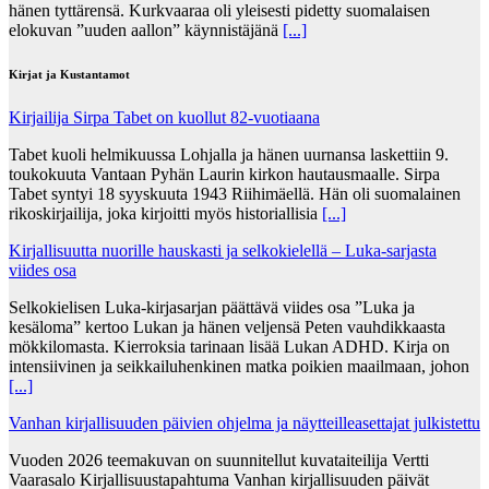
hänen tyttärensä. Kurkvaaraa oli yleisesti pidetty suomalaisen
elokuvan ”uuden aallon” käynnistäjänä
[...]
Kirjat ja Kustantamot
Kirjailija Sirpa Tabet on kuollut 82-vuotiaana
Tabet kuoli helmikuussa Lohjalla ja hänen uurnansa laskettiin 9.
toukokuuta Vantaan Pyhän Laurin kirkon hautausmaalle. Sirpa
Tabet syntyi 18 syyskuuta 1943 Riihimäellä. Hän oli suomalainen
rikoskirjailija, joka kirjoitti myös historiallisia
[...]
Kirjallisuutta nuorille hauskasti ja selkokielellä – Luka-sarjasta
viides osa
Selkokielisen Luka-kirjasarjan päättävä viides osa ”Luka ja
kesäloma” kertoo Lukan ja hänen veljensä Peten vauhdikkaasta
mökkilomasta. Kierroksia tarinaan lisää Lukan ADHD. Kirja on
intensiivinen ja seikkailuhenkinen matka poikien maailmaan, johon
[...]
Vanhan kirjallisuuden päivien ohjelma ja näytteilleasettajat julkistettu
Vuoden 2026 teemakuvan on suunnitellut kuvataiteilija Vertti
Vaarasalo Kirjallisuustapahtuma Vanhan kirjallisuuden päivät