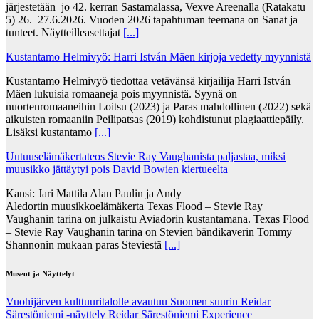
järjestetään jo 42. kerran Sastamalassa, Vexve Areenalla (Ratakatu
5) 26.–27.6.2026. Vuoden 2026 tapahtuman teemana on Sanat ja
tunteet. Näytteilleasettajat
[...]
Kustantamo Helmivyö: Harri István Mäen kirjoja vedetty myynnistä
Kustantamo Helmivyö tiedottaa vetävänsä kirjailija Harri István
Mäen lukuisia romaaneja pois myynnistä. Syynä on
nuortenromaaneihin Loitsu (2023) ja Paras mahdollinen (2022) sekä
aikuisten romaaniin Peilipatsas (2019) kohdistunut plagiaattiepäily.
Lisäksi kustantamo
[...]
Uutuuselämäkertateos Stevie Ray Vaughanista paljastaa, miksi
muusikko jättäytyi pois David Bowien kiertueelta
Kansi: Jari Mattila Alan Paulin ja Andy
Aledortin muusikkoelämäkerta Texas Flood – Stevie Ray
Vaughanin tarina on julkaistu Aviadorin kustantamana. Texas Flood
– Stevie Ray Vaughanin tarina on Stevien bändikaverin Tommy
Shannonin mukaan paras Steviestä
[...]
Museot ja Näyttelyt
Vuohijärven kulttuuritalolle avautuu Suomen suurin Reidar
Särestöniemi -näyttely Reidar Särestöniemi Experience