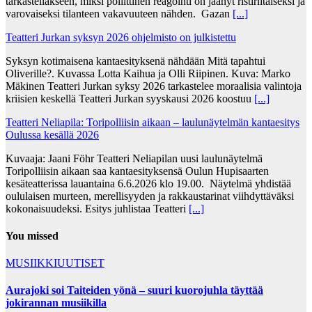
tarkastellakseen, miksi poliittinen reagointi on jäänyt ristiriitaiseksi ja
varovaiseksi tilanteen vakavuuteen nähden. Gazan
[...]
Teatteri Jurkan syksyn 2026 ohjelmisto on julkistettu
Syksyn kotimaisena kantaesityksenä nähdään Mitä tapahtui
Oliverille?. Kuvassa Lotta Kaihua ja Olli Riipinen. Kuva: Marko
Mäkinen Teatteri Jurkan syksy 2026 tarkastelee moraalisia valintoja
kriisien keskellä Teatteri Jurkan syyskausi 2026 koostuu
[...]
Teatteri Neliapila: Toripolliisin aikaan – laulunäytelmän kantaesitys
Oulussa kesällä 2026
Kuvaaja: Jaani Föhr Teatteri Neliapilan uusi laulunäytelmä
Toripolliisin aikaan saa kantaesityksensä Oulun Hupisaarten
kesäteatterissa lauantaina 6.6.2026 klo 19.00. Näytelmä yhdistää
oululaisen murteen, merellisyyden ja rakkaustarinat viihdyttäväksi
kokonaisuudeksi. Esitys juhlistaa Teatteri
[...]
You missed
MUSIIKKIUUTISET
Aurajoki soi Taiteiden yönä – suuri kuorojuhla täyttää
jokirannan musiikilla