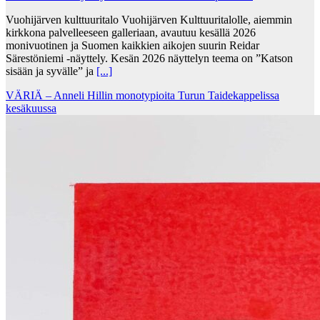
Vuohijärven kulttuuritalo Vuohijärven Kulttuuritalolle, aiemmin
kirkkona palvelleeseen galleriaan, avautuu kesällä 2026
monivuotinen ja Suomen kaikkien aikojen suurin Reidar
Särestöniemi -näyttely. Kesän 2026 näyttelyn teema on ”Katson
sisään ja syvälle” ja
[...]
VÄRIÄ – Anneli Hillin monotypioita Turun Taidekappelissa
kesäkuussa