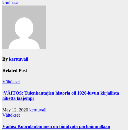
navigation
koulussa
By
kerttuvali
Related Post
Väitökset
:VÄITÖS: Tulenkantajien historia oli 1920-luvun kirjallista
liikettä laajempi
May 12, 2020
kerttuvali
Väitökset
Väitös: Kuorolaulaminen on tiimityötä parhaimmillaan