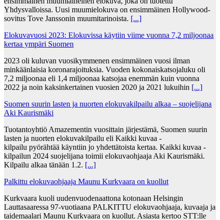
ensimmäinen muumiaiheinen elokuva, joka on tuotettu
Yhdysvalloissa. Uusi muumielokuva on ensimmäinen Hollywood-
sovitus Tove Janssonin muumitarinoista.
[...]
Elokuvavuosi 2023: Elokuvissa käytiin viime vuonna 7,2 miljoonaa
kertaa ympäri Suomen
2023 oli kuluvan vuosikymmenen ensimmäinen vuosi ilman
minkäänlaisia koronarajoituksia. Vuoden kokonaiskatsojaluku oli
7,2 miljoonaa eli 1,4 miljoonaa katsojaa enemmän kuin vuonna
2022 ja noin kaksinkertainen vuosien 2020 ja 2021 lukuihin
[...]
Suomen suurin lasten ja nuorten elokuvakilpailu alkaa – suojelijana
Aki Kaurismäki
Tuotantoyhtiö Amazementin vuosittain järjestämä, Suomen suurin
lasten ja nuorten elokuvakilpailu eli Kaikki kuvaa -
kilpailu pyörähtää käyntiin jo yhdettätoista kertaa. Kaikki kuvaa -
kilpailun 2024 suojelijana toimii elokuvaohjaaja Aki Kaurismäki.
Kilpailu alkaa tänään 1.2.
[...]
Palkittu elokuvaohjaaja Maunu Kurkvaara on kuollut
Kurkvaara kuoli uudenvuodenaattona kotonaan Helsingin
Lauttasaaressa 97-vuotiaana PALKITTU elokuvaohjaaja, kuvaaja ja
taidemaalari Maunu Kurkvaara on kuollut. Asiasta kertoo STT:lle