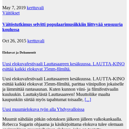
May 7, 2019
kerttuvali
Väitökset
Väitöstutkimus selvitti populaarimusiikkiin liittyvää sensuuria
koulussa
Oct 26, 2015
kerttuvali
Elokuvat ja Dokumentit
Uusi elokuvafestivaali Lauttasaareen kesäkuussa. LAUTTA-KINO
esittää kaikki elokuvat 35mm-filmiltä.
Uusi elokuvafestivaali Lauttasaareen kesäkuussa. LAUTTA-KINO
esittää kaikki elokuvat 35mm-filmiltä, parittaa viinipullon jokaiselle
ja lämmittää rantasaunan. Kuten kunnon viini- ja filmifestivaalin
kuuluukin. Lauttakylästä Lauttasaareen! Muuttoliike maalta
kaupunkiin siirtää myös tapahtumat toisaalle,
[...]
Uusi muumielokuva työn alla Yhdysvalloissa
Muumit nähdään pitkän odotuksen jälkeen jälleen valkokankaalla.
Rebecca Sugarin ohjaama ja käsikirjoittama elokuva tulee olemaan