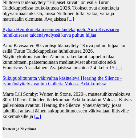
Niittosen taidenäyttely ”Hiljaiset kuvat” on esillä Turun
Taidekappelissa toukokuussa 2026. Teokset ovat abstrakteja
öljyvärimaalauksista, joissa Niittonen tutkii valoa, väriä ja
materiaalin olemusta. Avajaisissa
[...]
Pyhän Henrikin ekumeeninen taidekappeli: Aino Kivisaaren
huhtikuisessa taidenäyttelyssä kuva puhuu hiljaa
Aino Kivisaaren 80-vuotisjuhlanäyttely ”Kuva puhuu hiljaa” on
esillä Turun Taidekappelissa huhtikuussa 2026.
Näyttelykokonaisuuden Aino on rakentanut kappelin tilaa
kunnioittaen, pääteemoinaan meditatiiviset abstraktiot sekä
Franciscus Assisilainen. Avajaisissa torstaina 2.4. kello 15
[...]
Sukupuolittunutta väkivaltaa käsittelevä Hearing the Silence -
ryhmänäyttely avautuu Galleria Valossa Arktikumissa
Marte Lill Somby: Written in Stone, 2020–, mustesuihkuvalokuva
80 x 110 cm Taiteiden tiedekunnan Arktikum-talon Valo- ja Katve-
gallerioissa avautuu Hearing the Silence -yhteisnäyttely, jossa
taiteilijat antavat äänen sukupuolittuneeseen väkivaltaan liittyville
kokemuksille ja
[...]
Teatterit ja Näytelmät