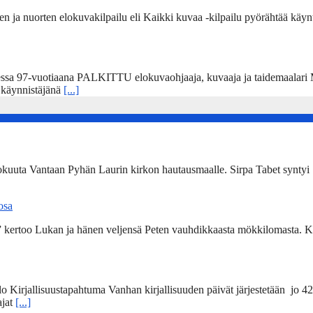
 ja nuorten elokuvakilpailu eli Kaikki kuvaa -kilpailu pyörähtää käynti
sa 97-vuotiaana PALKITTU elokuvaohjaaja, kuvaaja ja taidemaalari Ma
” käynnistäjänä
[...]
kokuuta Vantaan Pyhän Laurin kirkon hautausmaalle. Sirpa Tabet syntyi 
 osa
a” kertoo Lukan ja hänen veljensä Peten vauhdikkaasta mökkilomasta. Ki
lo Kirjallisuustapahtuma Vanhan kirjallisuuden päivät järjestetään jo 4
ajat
[...]