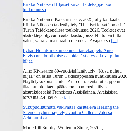
Riikka Niittosen Hiljaiset kuvat Taidekappelissa
toukokuussa
Riikka Niittonen Katoamispiste, 2025, öljy kankaalle
Riikka Niittosen taidenäyttely ”Hiljaiset kuvat” on esillä
Turun Taidekappelissa toukokuussa 2026. Teokset ovat
abstrakteja öljyvärimaalauksista, joissa Niittonen tutkii
valoa, väriä ja materiaalin olemusta. Avajaisissa
[...]
Pyhän Henrikin ekumeeninen taidekappeli: Aino
Kivisaaren huhtikuisessa taidenäyttelyssä kuva puhuu
hiljaa
Aino Kivisaaren 80-vuotisjuhlanäyttely ”Kuva puhuu
hiljaa” on esillä Turun Taidekappelissa huhtikuussa 2026.
Näyttelykokonaisuuden Aino on rakentanut kappelin
tilaa kunnioittaen, pääteemoinaan meditatiiviset
abstraktiot sekä Franciscus Assisilainen. Avajaisissa
torstaina 2.4. kello 15
[...]
Sukupuolittunutta väkivaltaa käsittelevä Hearing the
Silence -ryhmänäyttely avautuu Galleria Valossa
Arktikumissa
Marte Lill Somby: Written in Stone, 2020–,