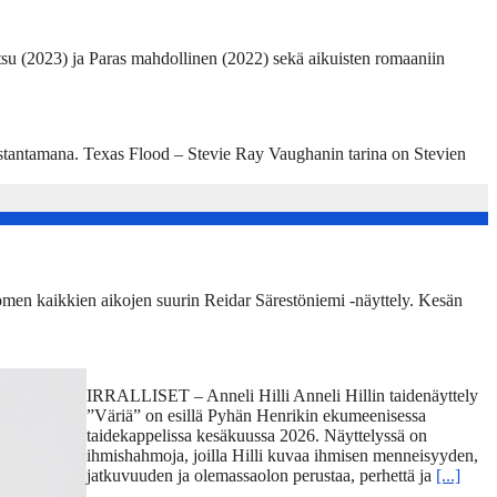
su (2023) ja Paras mahdollinen (2022) sekä aikuisten romaaniin
ustantamana. Texas Flood – Stevie Ray Vaughanin tarina on Stevien
omen kaikkien aikojen suurin Reidar Särestöniemi -näyttely. Kesän
IRRALLISET – Anneli Hilli Anneli Hillin taidenäyttely
”Väriä” on esillä Pyhän Henrikin ekumeenisessa
taidekappelissa kesäkuussa 2026. Näyttelyssä on
ihmishahmoja, joilla Hilli kuvaa ihmisen menneisyyden,
jatkuvuuden ja olemassaolon perustaa, perhettä ja
[...]