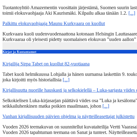
Tuotantoyhtiö Amazementin vuosittain järjestämä, Suomen suurin lasten
toimii elokuvaohjaaja Aki Kaurismäki. Kilpailu alkaa tänään 1.2.
[...]
Palkittu elokuvaohjaaja Maunu Kurkvaara on kuollut
Kurkvaara kuoli uudenvuodenaattona kotonaan Helsingin Lauttasaares
Kurkvaaraa oli yleisesti pidetty suomalaisen elokuvan ”uuden aallon
Kirjat ja Kustantamot
Kirjailija Sirpa Tabet on kuollut 82-vuotiaana
Tabet kuoli helmikuussa Lohjalla ja hänen uurnansa laskettiin 9. tou
joka kirjoitti myös historiallisia
[...]
Kirjallisuutta nuorille hauskasti ja selkokielellä – Luka-sarjasta viides
Selkokielisen Luka-kirjasarjan päättävä viides osa ”Luka ja kesälom
seikkailuhenkinen matka poikien maailmaan, johon
[...]
Vanhan kirjallisuuden päivien ohjelma ja näytteilleasettajat julkistettu
Vuoden 2026 teemakuvan on suunnitellut kuvataiteilija Vertti Vaarasa
Vuoden 2026 tapahtuman teemana on Sanat ja tunteet. Näytteilleasett