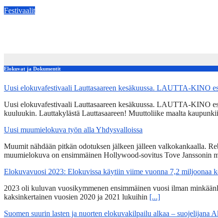
May 11, 2026
kerttuvali
Festivaalit
:FESTIVAALIT: Sukupolvien tarinat kohtaavat Musiikin ajassa
Apr 24, 2026
kerttuvali
Elokuvat ja Dokumentit
Uusi elokuvafestivaali Lauttasaareen kesäkuussa. LAUTTA-KINO esit
Uusi elokuvafestivaali Lauttasaareen kesäkuussa. LAUTTA-KINO esittää
kuuluukin. Lauttakylästä Lauttasaareen! Muuttoliike maalta kaupunkii
Uusi muumielokuva työn alla Yhdysvalloissa
Muumit nähdään pitkän odotuksen jälkeen jälleen valkokankaalla. Re
muumielokuva on ensimmäinen Hollywood-sovitus Tove Janssonin m
Elokuvavuosi 2023: Elokuvissa käytiin viime vuonna 7,2 miljoonaa 
2023 oli kuluvan vuosikymmenen ensimmäinen vuosi ilman minkäänlais
kaksinkertainen vuosien 2020 ja 2021 lukuihin
[...]
Suomen suurin lasten ja nuorten elokuvakilpailu alkaa – suojelijana 