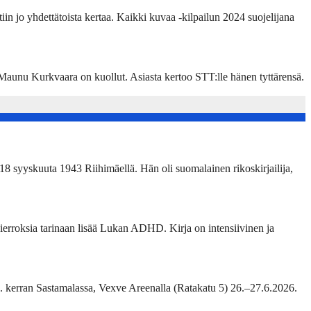
in jo yhdettätoista kertaa. Kaikki kuvaa -kilpailun 2024 suojelijana
unu Kurkvaara on kuollut. Asiasta kertoo STT:lle hänen tyttärensä.
18 syyskuuta 1943 Riihimäellä. Hän oli suomalainen rikoskirjailija,
erroksia tarinaan lisää Lukan ADHD. Kirja on intensiivinen ja
2. kerran Sastamalassa, Vexve Areenalla (Ratakatu 5) 26.–27.6.2026.