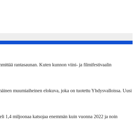
ittää rantasaunan. Kuten kunnon viini- ja filmifestivaalin
mäinen muumiaiheinen elokuva, joka on tuotettu Yhdysvalloissa. Uusi
eli 1,4 miljoonaa katsojaa enemmän kuin vuonna 2022 ja noin