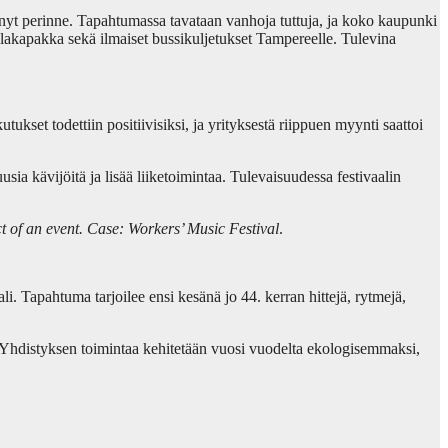
yt perinne. Tapahtumassa tavataan vanhoja tuttuja, ja koko kaupunki
Salakapakka sekä ilmaiset bussikuljetukset Tampereelle. Tulevina
set todettiin positiivisiksi, ja yrityksestä riippuen myynti saattoi
ia kävijöitä ja lisää liiketoimintaa. Tulevaisuudessa festivaalin
 of an event. Case: Workers’ Music Festival
.
. Tapahtuma tarjoilee ensi kesänä jo 44. kerran hittejä, rytmejä,
a. Yhdistyksen toimintaa kehitetään vuosi vuodelta ekologisemmaksi,