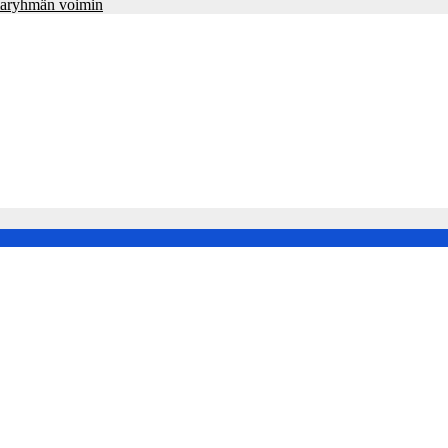
lmaryhmän voimin
ylätyn tilan välinen trialogi
ulle luonnon keskelle