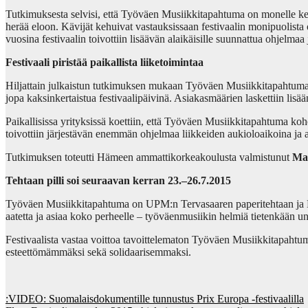
Tutkimuksesta selvisi, että Työväen Musiikkitapahtuma on monelle ke
herää eloon. Kävijät kehuivat vastauksissaan festivaalin monipuolista 
vuosina festivaalin toivottiin lisäävän alaikäisille suunnattua ohjelmaa
Festivaali piristää paikallista liiketoimintaa
Hiljattain julkaistun tutkimuksen mukaan Työväen Musiikkitapahtuma tu
jopa kaksinkertaistua festivaalipäivinä. Asiakasmäärien laskettiin lisää
Paikallisissa yrityksissä koettiin, että Työväen Musiikkitapahtuma koh
toivottiin järjestävän enemmän ohjelmaa liikkeiden aukioloaikoina ja 
Tutkimuksen toteutti Hämeen ammattikorkeakoulusta valmistunut
Mat
Tehtaan pilli soi seuraavan kerran 23.–26.7.2015
Työväen Musiikkitapahtuma on UPM:n Tervasaaren paperitehtaan ja Mylly
aatetta ja asiaa koko perheelle – työväenmusiikin helmiä tietenkään u
Festivaalista vastaa voittoa tavoittelematon Työväen Musiikkitapahtum
esteettömämmäksi sekä solidaarisemmaksi.
Post
:VIDEO: Suomalaisdokumentille tunnustus Prix Europa -festivaalilla