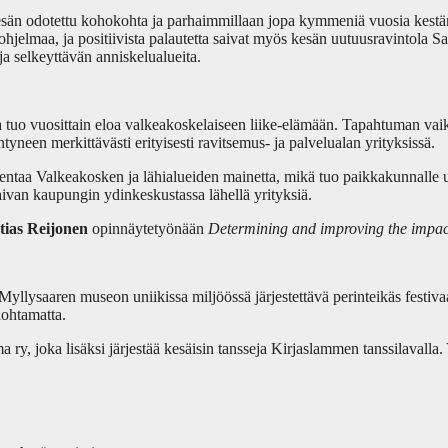
sän odotettu kohokohta ja parhaimmillaan jopa kymmeniä vuosia kestän
ohjelmaa, ja positiivista palautetta saivat myös kesän uutuusravintola 
 ja selkeyttävän anniskelualueita.
o vuosittain eloa valkeakoskelaiseen liike-elämään. Tapahtuman vaikutuk
ntyneen merkittävästi erityisesti ravitsemus- ja palvelualan yrityksissä.
entaa Valkeakosken ja lähialueiden mainetta, mikä tuo paikkakunnalle uus
aivan kaupungin ydinkeskustassa lähellä yrityksiä.
ias Reijonen
opinnäytetyönään
Determining and improving the impact
saaren museon uniikissa miljöössä järjestettävä perinteikäs festivaali
nohtamatta.
a ry, joka lisäksi järjestää kesäisin tansseja Kirjaslammen tanssilavall