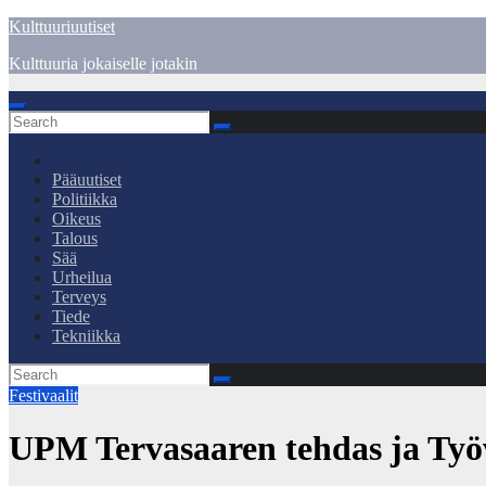
Skip
Kulttuuriuutiset
to
Kulttuuria jokaiselle jotakin
content
Pääuutiset
Politiikka
Oikeus
Talous
Sää
Urheilua
Terveys
Tiede
Tekniikka
Festivaalit
UPM Tervasaaren tehdas ja Työv