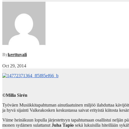
By
kerttuvali
Oct 29, 2014
©Milla Sirén
Työväen Musiikkitapahtuman ainutlaatuinen miljöö ilahduttaa kävijöitä
ja hyvä sijainti Valkeakosken keskustassa saivat erityistä kiitosta kesän
Viime heinäkuun lopulla järjestettyyn tapahtumaan osallistui neljän p
monen sydämen sulattanut
Juha Tapio
sekä lukuisilla hiteillään syk