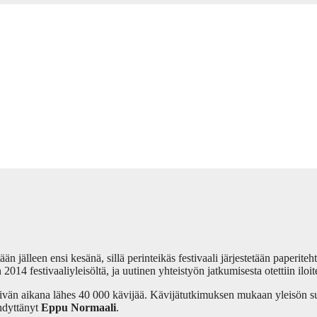
än jälleen ensi kesänä, sillä perinteikäs festivaali järjestetään paperi
 2014 festivaaliyleisöltä, ja uutinen yhteistyön jatkumisesta otettiin iloi
äivän aikana lähes 40 000 kävijää. Kävijätutkimuksen mukaan yleisön suo
ähdyttänyt
Eppu Normaali
.