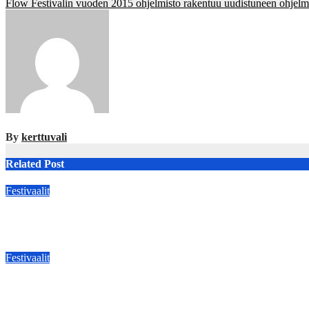
Flow Festivalin vuoden 2015 ohjelmisto rakentuu uudistuneen ohje
navigation
By
kerttuvali
Related Post
Festivaalit
:OULU: TRIÁLOGO on flamencolaulun, elektronisen musiikin ja h
May 20, 2026
kerttuvali
Festivaalit
Luosto soi! palaa Aittakuruun – Saxtronauts vie kuulijat seikkail