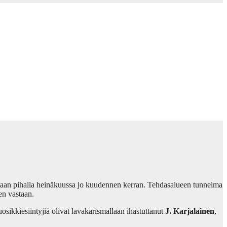
tehtaan pihalla heinäkuussa jo kuudennen kerran. Tehdasalueen tunnelma
ten vastaan.
sikkiesiintyjiä olivat lavakarismallaan ihastuttanut
J. Karjalainen
,