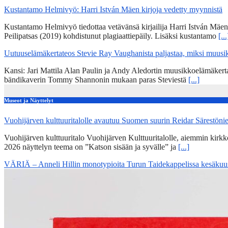
Kustantamo Helmivyö: Harri István Mäen kirjoja vedetty myynnistä
Kustantamo Helmivyö tiedottaa vetävänsä kirjailija Harri István Mäe
Peilipatsas (2019) kohdistunut plagiaattiepäily. Lisäksi kustantamo
[...
Uutuuselämäkertateos Stevie Ray Vaughanista paljastaa, miksi muusik
Kansi: Jari Mattila Alan Paulin ja Andy Aledortin muusikkoelämäkert
bändikaverin Tommy Shannonin mukaan paras Steviestä
[...]
Museot ja Näyttelyt
Vuohijärven kulttuuritalolle avautuu Suomen suurin Reidar Särestöni
Vuohijärven kulttuuritalo Vuohijärven Kulttuuritalolle, aiemmin kirk
2026 näyttelyn teema on ”Katson sisään ja syvälle” ja
[...]
VÄRIÄ – Anneli Hillin monotypioita Turun Taidekappelissa kesäkuu