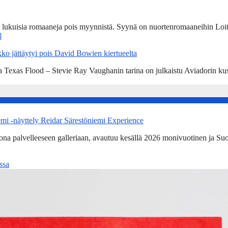
n lukuisia romaaneja pois myynnistä. Syynä on nuortenromaaneihin Loit
]
ko jättäytyi pois David Bowien kiertueelta
a Texas Flood – Stevie Ray Vaughanin tarina on julkaistu Aviadorin k
emi -näyttely Reidar Särestöniemi Experience
kona palvelleeseen galleriaan, avautuu kesällä 2026 monivuotinen ja Su
ssa