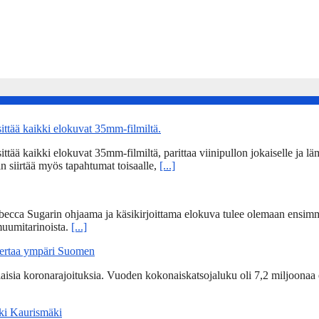
tää kaikki elokuvat 35mm-filmiltä.
 kaikki elokuvat 35mm-filmiltä, parittaa viinipullon jokaiselle ja lämm
n siirtää myös tapahtumat toisaalle,
[...]
becca Sugarin ohjaama ja käsikirjoittama elokuva tulee olemaan ensim
uumitarinoista.
[...]
kertaa ympäri Suomen
ia koronarajoituksia. Vuoden kokonaiskatsojaluku oli 7,2 miljoonaa 
Aki Kaurismäki