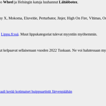
oo
Wheel
ja Helsingin katuja luuhannut
Lähiöbotox
.
 X, Mokoma, Eluveitie, Perturbator, Jinjer, High On Fire, Vltimas, O
a
Lippu.fi:ssä
. Muut lippukategoriat tulevat myyntiin myöhemmin.
iput kelpaavat sellaisenaan vuoden 2022 Tuskaan. Ne voi halutessaan my
aali kerää kotimaiset huippuartistit Järvenpäähän