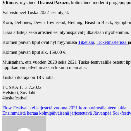
Vltimas
, mystinen
Oranssi Pazuzu
, kotimainen moderni progepopp
Vahvistuneet Tuska 2022 -esiintyjät:
Korn, Deftones, Devin Townsend, Heilung, Beast In Black, Symphony
Lisää artisteja sekä artistien esiintymispäivät julkaistaan myöhemmin.
Kolmen päivän liput ovat nyt myynnissä
Tiketissä
,
Ticketmasterissa
j
Kolmen päivän liput alk. 159,00 €
Muistathan, että vuoden 2020 sekä 2021 Tuska-festivaalille ostetut l
lippukaupan palvelumaksua lukuun ottamatta.
Tuskan ikäraja on 18 vuotta.
TUSKA 1.–3.7.2022
Helsinki, Suvilahti
#tuskafestival
Post
Flow Festivalia ei järjestetä vuonna 2021 koronavirustilanteen takia
Ensimmäistä kertaa kolmipäiväisenä järjestettävä Järvenpää Soi -festiv
navigation