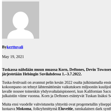
By
kerttuvali
May 19, 2021
Tuskassa nähdään muun muassa Korn, Deftones, Devin Townsend,
järjestetään Helsingin Suvilahdessa 1.–3.7.2022.
Tuska-festivaali on avannut pelin kesän 2022 osalta julkistamalla ensi
kokoonpano on tehnyt lähtemättömän vaikutuksen miljooniin kuulijoihi
lavalle nousee toinenkin yhdysvaltalaispioneeri, kun Kalifornian Sacr
julkaistiin viime vuonna. Korn ja Deftones esiintyvät Tuskan lisäksi S
Muita ensi vuodelle vahvistuneita yhtyeitä ovat progemetallin ylisepp
luotaava
Mokoma
, folkryhmittymä
Eluveitie
, ranskalainen dark synt