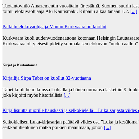
Tuotantoyhtiö Amazementin vuosittain järjestämä, Suomen suurin lasten
toimii elokuvaohjaaja Aki Kaurismäki. Kilpailu alkaa tänään 1.2.
[...]
Palkittu elokuvaohjaaja Maunu Kurkvaara on kuollut
Kurkvaara kuoli uudenvuodenaattona kotonaan Helsingin Lauttasaares
Kurkvaaraa oli yleisesti pidetty suomalaisen elokuvan ”uuden aallon
Kirjat ja Kustantamot
Kirjailija Sirpa Tabet on kuollut 82-vuotiaana
Tabet kuoli helmikuussa Lohjalla ja hänen uurnansa laskettiin 9. tou
joka kirjoitti myös historiallisia
[...]
Kirjallisuutta nuorille hauskasti ja selkokielellä – Luka-sarjasta viides
Selkokielisen Luka-kirjasarjan päättävä viides osa ”Luka ja kesälom
seikkailuhenkinen matka poikien maailmaan, johon
[...]