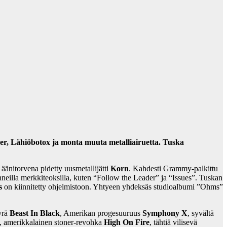
r, Lähiöbotox ja monta muuta metalliairuetta. Tuska
 äänitorvena pidetty uusmetallijätti
Korn
. Kahdesti Grammy-palkittu
neilla merkkiteoksilla, kuten “Follow the Leader” ja “Issues”. Tuskan
s
on kiinnitetty ohjelmistoon. Yhtyeen yhdeksäs studioalbumi ”Ohms”
yrä
Beast In Black
, Amerikan progesuuruus
Symphony X
, syvältä
, amerikkalainen stoner-revohka
High On Fire
, tähtiä vilisevä