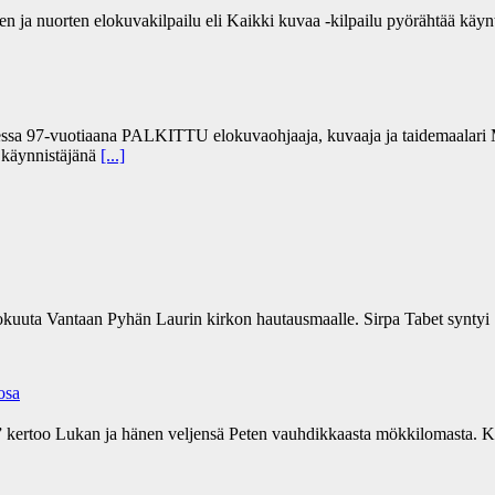
 ja nuorten elokuvakilpailu eli Kaikki kuvaa -kilpailu pyörähtää käynti
sa 97-vuotiaana PALKITTU elokuvaohjaaja, kuvaaja ja taidemaalari Ma
” käynnistäjänä
[...]
kokuuta Vantaan Pyhän Laurin kirkon hautausmaalle. Sirpa Tabet syntyi 
 osa
a” kertoo Lukan ja hänen veljensä Peten vauhdikkaasta mökkilomasta. Ki