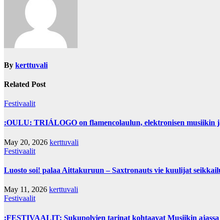
By
kerttuvali
Related Post
Festivaalit
:OULU: TRIÁLOGO on flamencolaulun, elektronisen musiikin ja h
May 20, 2026
kerttuvali
Festivaalit
Luosto soi! palaa Aittakuruun – Saxtronauts vie kuulijat seikkail
May 11, 2026
kerttuvali
Festivaalit
:FESTIVAALIT: Sukupolvien tarinat kohtaavat Musiikin ajassa