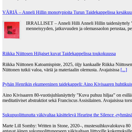
VÄRIÄ – Anneli Hillin monotypioita Turun Taidekappelissa kesäkuu
IRRALLISET – Anneli Hilli Anneli Hillin taidenäyttely ”
menneisyyden, jatkuvuuden ja olemassaolon perustaa, pe
Riikka Niittosen Hiljaiset kuvat Taidekappelissa toukokuussa
Riikka Niittonen Katoamispiste, 2025, öljy kankaalle Riikka Niittosen
Niittonen tutkii valoa, väriä ja materiaalin olemusta. Avajaisissa
[...]
Pyhän Henrikin ekumeeninen taidekappeli: Aino Kivisaaren huhtikuise
Aino Kivisaaren 80-vuotisjuhlanäyttely ”Kuva puhuu hiljaa” on esill
meditatiiviset abstraktiot sekä Franciscus Assisilainen. Avajaisissa tor
Sukupuolittunutta väkivaltaa käsittelevä Hearing the Silence -ryhmän
Marte Lill Somby: Written in Stone, 2020–, mustesuihkuvalokuva 80 x 1
antavat äänen sukupuolittuneeseen väkivaltaan liittyville kokemuksill