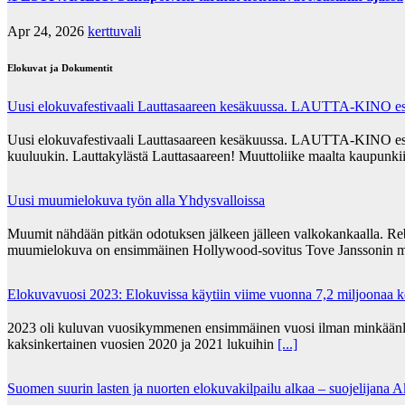
Apr 24, 2026
kerttuvali
Elokuvat ja Dokumentit
Uusi elokuvafestivaali Lauttasaareen kesäkuussa. LAUTTA-KINO esit
Uusi elokuvafestivaali Lauttasaareen kesäkuussa. LAUTTA-KINO esittää
kuuluukin. Lauttakylästä Lauttasaareen! Muuttoliike maalta kaupunkii
Uusi muumielokuva työn alla Yhdysvalloissa
Muumit nähdään pitkän odotuksen jälkeen jälleen valkokankaalla. Re
muumielokuva on ensimmäinen Hollywood-sovitus Tove Janssonin m
Elokuvavuosi 2023: Elokuvissa käytiin viime vuonna 7,2 miljoonaa 
2023 oli kuluvan vuosikymmenen ensimmäinen vuosi ilman minkäänlais
kaksinkertainen vuosien 2020 ja 2021 lukuihin
[...]
Suomen suurin lasten ja nuorten elokuvakilpailu alkaa – suojelijana 