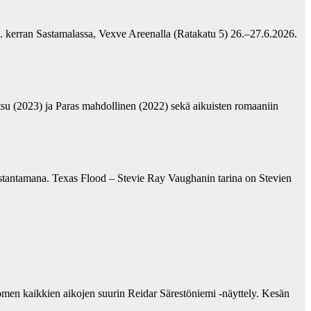
2. kerran Sastamalassa, Vexve Areenalla (Ratakatu 5) 26.–27.6.2026.
su (2023) ja Paras mahdollinen (2022) sekä aikuisten romaaniin
ustantamana. Texas Flood – Stevie Ray Vaughanin tarina on Stevien
omen kaikkien aikojen suurin Reidar Särestöniemi -näyttely. Kesän