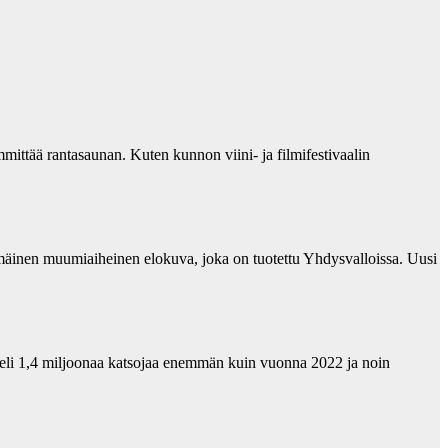
ittää rantasaunan. Kuten kunnon viini- ja filmifestivaalin
mäinen muumiaiheinen elokuva, joka on tuotettu Yhdysvalloissa. Uusi
eli 1,4 miljoonaa katsojaa enemmän kuin vuonna 2022 ja noin