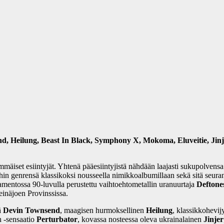
 Heilung, Beast In Black, Symphony X, Mokoma, Eluveitie, Jinje
mmäiset esiintyjät. Yhtenä pääesiintyjistä nähdään laajasti sukupolvensa
n genrensä klassikoksi nousseella nimikkoalbumillaan sekä sitä seuran
amentossa 90-luvulla perustettu vaihtoehtometallin uranuurtaja
Deftone
einäjoen Provinssissa.
ä
Devin Townsend
, maagisen hurmoksellinen
Heilung
, klassikkohevij
h -sensaatio
Perturbator
, kovassa nosteessa oleva ukrainalainen
Jinjer