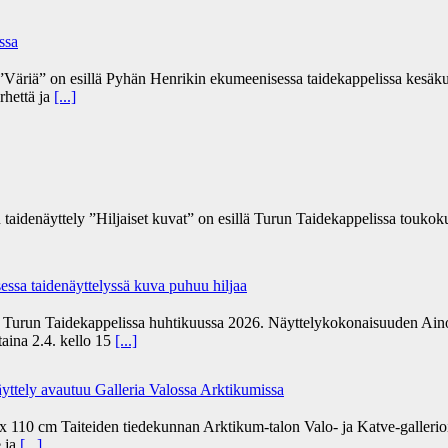
ssa
Väriä” on esillä Pyhän Henrikin ekumeenisessa taidekappelissa kesäku
rhettä ja
[...]
 taidenäyttely ”Hiljaiset kuvat” on esillä Turun Taidekappelissa toukoku
ssa taidenäyttelyssä kuva puhuu hiljaa
ä Turun Taidekappelissa huhtikuussa 2026. Näyttelykokonaisuuden Aino
staina 2.4. kello 15
[...]
äyttely avautuu Galleria Valossa Arktikumissa
10 cm Taiteiden tiedekunnan Arktikum-talon Valo- ja Katve-gallerioissa
e ja
[...]