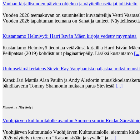
Vanhan kirjallisuuden päivien ohjelma ja näytteilleasettajat julkistettu
Vuoden 2026 teemakuvan on suunnitellut kuvataiteilija Vertti Vaarasa
Vuoden 2026 tapahtuman teemana on Sanat ja tunteet. Näytteilleasett
Kustantamo Helmivyö: Harri István Mäen kirjoja vedetty myynnistä
Kustantamo Helmivyö tiedottaa vetävänsä kirjailija Harri István Mäe
Peilipatsas (2019) kohdistunut plagiaattiepäily. Lisäksi kustantamo
[...
Uutuuselämäkertateos Stevie Ray Vaughanista paljastaa, miksi muusik
Kansi: Jari Mattila Alan Paulin ja Andy Aledortin muusikkoelämäkert
bändikaverin Tommy Shannonin mukaan paras Steviestä
[...]
Museot ja Näyttelyt
Vuohijärven kulttuuritalolle avautuu Suomen suurin Reidar Särestöni
Vuohijärven kulttuuritalo Vuohijärven Kulttuuritalolle, aiemmin kirk
2026 näyttelyn teema on ”Katson sisään ja syvälle” ja
[...]