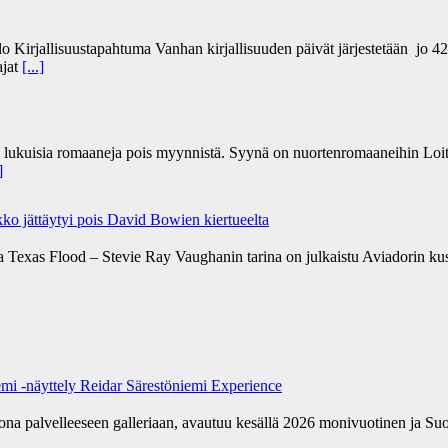
lo Kirjallisuustapahtuma Vanhan kirjallisuuden päivät järjestetään jo 4
ajat
[...]
n lukuisia romaaneja pois myynnistä. Syynä on nuortenromaaneihin Loit
]
ko jättäytyi pois David Bowien kiertueelta
a Texas Flood – Stevie Ray Vaughanin tarina on julkaistu Aviadorin k
emi -näyttely Reidar Särestöniemi Experience
kona palvelleeseen galleriaan, avautuu kesällä 2026 monivuotinen ja Su