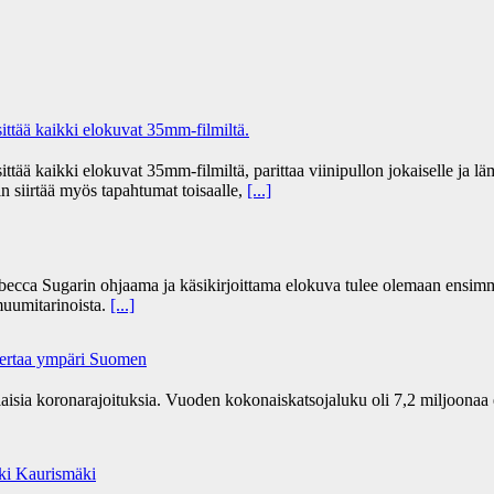
tää kaikki elokuvat 35mm-filmiltä.
 kaikki elokuvat 35mm-filmiltä, parittaa viinipullon jokaiselle ja lämm
n siirtää myös tapahtumat toisaalle,
[...]
becca Sugarin ohjaama ja käsikirjoittama elokuva tulee olemaan ensim
uumitarinoista.
[...]
kertaa ympäri Suomen
ia koronarajoituksia. Vuoden kokonaiskatsojaluku oli 7,2 miljoonaa 
Aki Kaurismäki