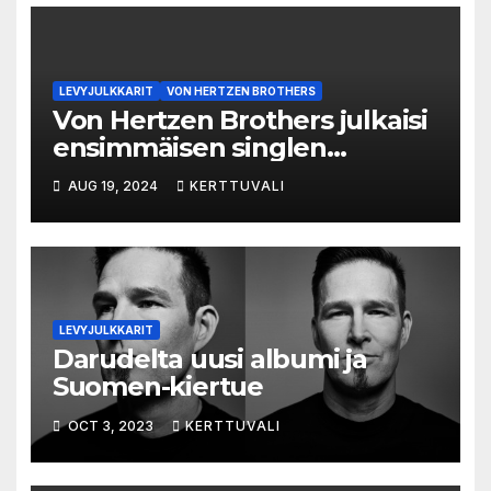
LEVYJULKKARIT
VON HERTZEN BROTHERS
Von Hertzen Brothers julkaisi
ensimmäisen singlen
lokakuiselta albumiltaan
AUG 19, 2024
KERTTUVALI
LEVYJULKKARIT
Darudelta uusi albumi ja
Suomen-kiertue
OCT 3, 2023
KERTTUVALI