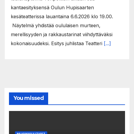
kantaesityksensä Oulun Hupisaarten
kesäteatterissa lauantaina 6.6.2026 klo 19.00.
Näytelmä yhdistää oululaisen murteen,
merellisyyden ja rakkaustarinat viihdyttäväksi
kokonaisuudeksi. Esitys juhlistaa Teatteri
[...]
You missed
MUSIIKKIUUTISET