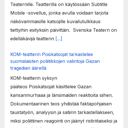
Teaternille. Teatterilla on käytössään Subtitle
Mobile -sovellus, jonka avulla voidaan tarjota
näkövammaisille katsojille kuvailutulkkaus
tiettyihin esityksiin päivittäin. Svenska Teatern on
edelläkävijä teatterin
[...]
KOM-teatterin Poiskatsojat tarkastelee
suomalaisten poliitikkojen valintoja Gazan
tragedian äärellä
KOM-teatterin syksyn
pääteos Poiskatsojat käsittelee Gazan
kansanmurhaaa ja länsimaiden reaktioita siihen.
Dokumentaarinen teos yhdistää faktapohjaisen
taustatyön, analyysin ja satiirin tarkastellakseen,
miksi poliittinen reagointi on jäänyt ristiriitaiseksi ja