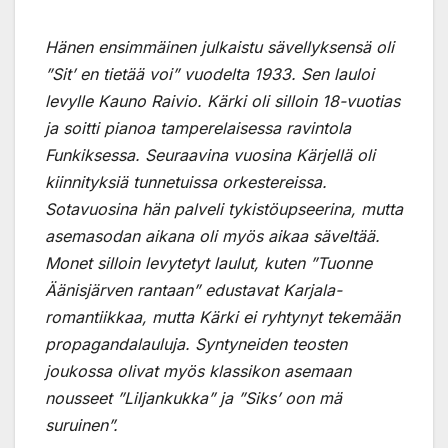
Hänen ensimmäinen julkaistu sävellyksensä oli
”Sit’ en tietää voi” vuodelta 1933. Sen lauloi
levylle Kauno Raivio. Kärki oli silloin 18-vuotias
ja soitti pianoa tamperelaisessa ravintola
Funkiksessa. Seuraavina vuosina Kärjellä oli
kiinnityksiä tunnetuissa orkestereissa.
Sotavuosina hän palveli tykistöupseerina, mutta
asemasodan aikana oli myös aikaa säveltää.
Monet silloin levytetyt laulut, kuten ”Tuonne
Äänisjärven rantaan” edustavat Karjala-
romantiikkaa, mutta Kärki ei ryhtynyt tekemään
propagandalauluja. Syntyneiden teosten
joukossa olivat myös klassikon asemaan
nousseet ”Liljankukka” ja ”Siks’ oon mä
suruinen”.