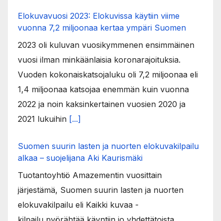
Elokuvavuosi 2023: Elokuvissa käytiin viime
vuonna 7,2 miljoonaa kertaa ympäri Suomen
2023 oli kuluvan vuosikymmenen ensimmäinen
vuosi ilman minkäänlaisia koronarajoituksia.
Vuoden kokonaiskatsojaluku oli 7,2 miljoonaa eli
1,4 miljoonaa katsojaa enemmän kuin vuonna
2022 ja noin kaksinkertainen vuosien 2020 ja
2021 lukuihin
[...]
Suomen suurin lasten ja nuorten elokuvakilpailu
alkaa – suojelijana Aki Kaurismäki
Tuotantoyhtiö Amazementin vuosittain
järjestämä, Suomen suurin lasten ja nuorten
elokuvakilpailu eli Kaikki kuvaa -
kilpailu pyörähtää käyntiin jo yhdettätoista