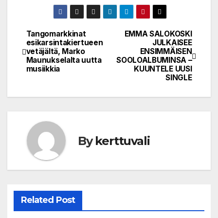
Tangomarkkinat
EMMA SALOKOSKI
Post
esikarsintakiertueen
JULKAISEE
vetäjältä, Marko
ENSIMMÄISEN
navigation
Maunukselalta uutta
SOOLOALBUMINSA –
musiikkia
KUUNTELE UUSI
SINGLE
By
kerttuvali
Related Post