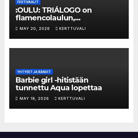
FESTIVAALIT
:OULU: TRIÁLOGO on
flamencolaulun,
elektronisen musiikin ja
MAY 20, 2026
KERTTUVALI
hylätyn tilan välinen trialogi
YHTYEET JA BÄNDIT
Barbie girl -hitistään
tunnettu Aqua lopettaa
MAY 18, 2026
KERTTUVALI