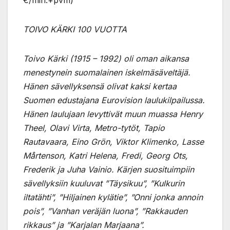
TOIVO KÄRKI 100 VUOTTA
Toivo Kärki (1915 – 1992) oli oman aikansa
menestynein suomalainen iskelmäsäveltäjä.
Hänen sävellyksensä olivat kaksi kertaa
Suomen edustajana Eurovision laulukilpailussa.
Hänen laulujaan levyttivät muun muassa Henry
Theel, Olavi Virta, Metro-tytöt, Tapio
Rautavaara, Eino Grön, Viktor Klimenko, Lasse
Mårtenson, Katri Helena, Fredi, Georg Ots,
Frederik ja Juha Vainio. Kärjen suosituimpiin
sävellyksiin kuuluvat ”Täysikuu”, ”Kulkurin
iltatähti”, ”Hiljainen kylätie”, ”Onni jonka annoin
pois”, ”Vanhan veräjän luona”, ”Rakkauden
rikkaus” ja ”Karjalan Marjaana”.