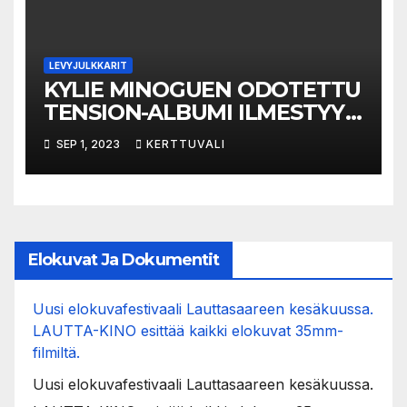
LEVYJULKKARIT
KYLIE MINOGUEN ODOTETTU
TENSION-ALBUMI ILMESTYY
22.9.2023
SEP 1, 2023
KERTTUVALI
Elokuvat Ja Dokumentit
Uusi elokuvafestivaali Lauttasaareen kesäkuussa.
LAUTTA-KINO esittää kaikki elokuvat 35mm-
filmiltä.
Uusi elokuvafestivaali Lauttasaareen kesäkuussa.