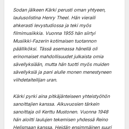
Sodan jälkeen Kärki perusti oman yhtyeen,
laulusolistina Henry Theel. Hän vieraili
ahkerasti levystudiossa ja teki myös
filmimusiikkia. Vuonna 1955 hän siirtyi
Musiikki-Fazerin kotimaisen tuotannon
päälliköksi. Tässä asemassa hänellä oli
erinomaiset mahdollisuudet julkaista omia
sävellyksiään, mutta hän tuotti myös muiden
sävellyksiä ja pani alulle monen menestyneen
viihdetaiteilijan uran.
Kärki pyrki aina pitkäjänteiseen yhteistyöhön
sanoittajien kanssa. Alkuvuosien tärkein
sanoittaja oli Kerttu Mustonen. Vuonna 1948
hän aloitti laulujen tekemisen yhdessä Reino
Helismaan kanssa. Heidän ensimmäinen suuri