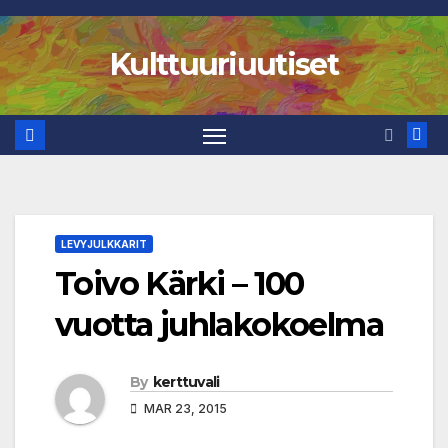
Skip
to
Kulttuuriuutiset
content
LEVYJULKKARIT
Toivo Kärki – 100
vuotta juhlakokoelma
By
kerttuvali
MAR 23, 2015