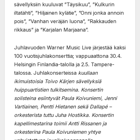
sävellyksiin kuuluvat ”Täysikuu”, ”Kulkurin
iltatähti”, ”Hiljainen kylätie”, ”Onni jonka annoin
pois”, ”Vanhan veräjän luona”, ”Rakkauden
rikkaus” ja ”Karjalan Marjaana”.
Juhlavuoden Warner Music Live järjestää kaksi
100 vuotisjuhlakonserttia; vappuaattona 30.4.
Helsingin Finlandia-talolla ja 2.5. Tampere-
talossa. Juhlakonserteissa
kuullaan
ikimuistoisia Toivo Kärjen sävellyksiä
huippuartistien tulkitsemina. Konsertin
solisteina esiintyvät Paula Koivuniemi, Jenni
Vartiainen, Pentti Hietanen sekä Dallapé –
orkesterista tuttu Juha Hostikka. Konsertin
kapellimestarina toimii Antti Rissanen ja
orkesterina Paula Koivuniemen yhtye