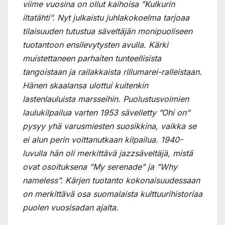
viime vuosina on ollut kaihoisa ”Kulkurin
iltatähti”. Nyt julkaistu juhlakokoelma tarjoaa
tilaisuuden tutustua säveltäjän monipuoliseen
tuotantoon ensilevytysten avulla. Kärki
muistettaneen parhaiten tunteellisista
tangoistaan ja railakkaista rillumarei-ralleistaan.
Hänen skaalansa ulottui kuitenkin
lastenlauluista marsseihin. Puolustusvoimien
laulukilpailua varten 1953 sävelletty ”Ohi on”
pysyy yhä varusmiesten suosikkina, vaikka se
ei alun perin voittanutkaan kilpailua. 1940-
luvulla hän oli merkittävä jazzsäveltäjä, mistä
ovat osoituksena ”My serenade” ja ”Why
nameless”. Kärjen tuotanto kokonaisuudessaan
on merkittävä osa suomalaista kulttuurihistoriaa
puolen vuosisadan ajalta.