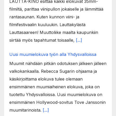
LAUTTA-KINO esittää kaikki elokuvat 35mm-
filmiltä, parittaa viinipullon jokaiselle ja lämmittää
rantasaunan. Kuten kunnon viini- ja
filmifestivaalin kuuluukin. Lauttakylästä
Lauttasaareen! Muuttoliike maalta kaupunkiin
siirtää myös tapahtumat toisaalle,
[...]
Uusi muumielokuva työn alla Yhdysvalloissa
Muumit nähdään pitkän odotuksen jälkeen jälleen
valkokankaalla. Rebecca Sugarin ohjaama ja
käsikirjoittama elokuva tulee olemaan
ensimmäinen muumiaiheinen elokuva, joka on
tuotettu Yhdysvalloissa. Uusi muumielokuva on
ensimmäinen Hollywood-sovitus Tove Janssonin
muumitarinoista.
[...]