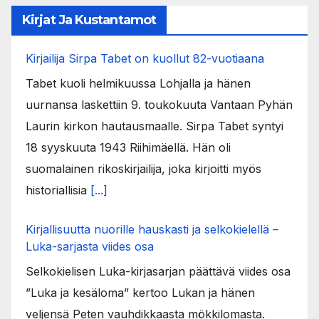
Kirjat Ja Kustantamot
Kirjailija Sirpa Tabet on kuollut 82-vuotiaana
Tabet kuoli helmikuussa Lohjalla ja hänen
uurnansa laskettiin 9. toukokuuta Vantaan Pyhän
Laurin kirkon hautausmaalle. Sirpa Tabet syntyi
18 syyskuuta 1943 Riihimäellä. Hän oli
suomalainen rikoskirjailija, joka kirjoitti myös
historiallisia
[...]
Kirjallisuutta nuorille hauskasti ja selkokielellä –
Luka-sarjasta viides osa
Selkokielisen Luka-kirjasarjan päättävä viides osa
”Luka ja kesäloma” kertoo Lukan ja hänen
veljensä Peten vauhdikkaasta mökkilomasta.