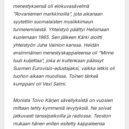
menestyksensä oli elokuvasävelmä
”Rovaniemen markkinoilla”, jota aikanaan
syytettiin suomalaisten musiikkimaun
turmelemisestä. Yhteistyö päättyi Helismaan
kuolemaan 1965. Sen jälkeen Kärki aloitti
yhteistyön Juha Vainion kanssa. Heidän
ensimmäinen menestyskappaleensa oli ”Minne
tuuli kuljettaa”, joka ei kuitenkaan päässyt
Suomen Eurovisio-edustajaksi, vaikka letkis oli
tuohon aikaan muodissa. Toinen tärkeä
kumppani oli Vexi Salmi.
Monista Toivo Kärjen sävellyksistä on vuosien
mittaan tehty kymmeniä levytyksiä. Ne soivat
jatkuvasti tanssipaikoilla ja radiossa. Teoston
mukaan hänen eniten esitetty kappaleensa