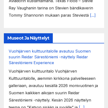
Aviadorin kustantamana. Texas Flood – Stevie
Ray Vaughanin tarina on Stevien bändikaverin
Tommy Shannonin mukaan paras Steviestä
[...]
Museot Ja Näyttelyt
Vuohijärven kulttuuritalolle avautuu Suomen
suurin Reidar Särestöniemi -näyttely Reidar
Särestöniemi Experience
Vuohijärven kulttuuritalo Vuohijärven
Kulttuuritalolle, aiemmin kirkkona palvelleeseen
galleriaan, avautuu kesällä 2026 monivuotinen ja
Suomen kaikkien aikojen suurin Reidar
Särestöniemi -näyttely. Kesän 2026 näyttelyn
teema on ”Katson sisään ja syvälle” ja
[...]