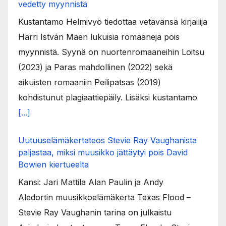
vedetty myynnistä
Kustantamo Helmivyö tiedottaa vetävänsä kirjailija
Harri István Mäen lukuisia romaaneja pois
myynnistä. Syynä on nuortenromaaneihin Loitsu
(2023) ja Paras mahdollinen (2022) sekä
aikuisten romaaniin Peilipatsas (2019)
kohdistunut plagiaattiepäily. Lisäksi kustantamo
[...]
Uutuuselämäkertateos Stevie Ray Vaughanista
paljastaa, miksi muusikko jättäytyi pois David
Bowien kiertueelta
Kansi: Jari Mattila Alan Paulin ja Andy
Aledortin muusikkoelämäkerta Texas Flood –
Stevie Ray Vaughanin tarina on julkaistu