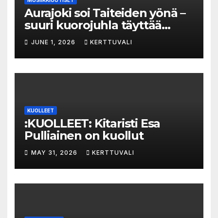
Aurajoki soi Taiteiden yönä –
suuri kuorojuhla täyttää
jokirannan musiikilla
JUNE 1, 2026
KERTTUVALI
KUOLLEET
:KUOLLEET: Kitaristi Esa
Pulliainen on kuollut
MAY 31, 2026
KERTTUVALI