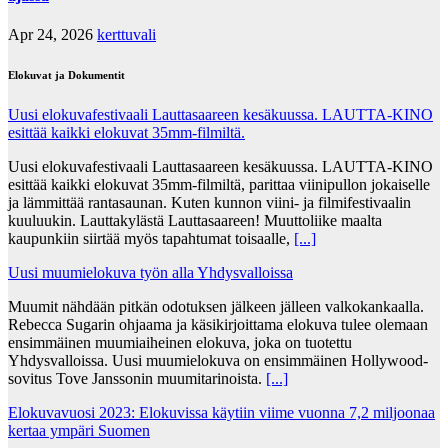
Apr 24, 2026
kerttuvali
Elokuvat ja Dokumentit
Uusi elokuvafestivaali Lauttasaareen kesäkuussa. LAUTTA-KINO
esittää kaikki elokuvat 35mm-filmiltä.
Uusi elokuvafestivaali Lauttasaareen kesäkuussa. LAUTTA-KINO
esittää kaikki elokuvat 35mm-filmiltä, parittaa viinipullon jokaiselle
ja lämmittää rantasaunan. Kuten kunnon viini- ja filmifestivaalin
kuuluukin. Lauttakylästä Lauttasaareen! Muuttoliike maalta
kaupunkiin siirtää myös tapahtumat toisaalle,
[...]
Uusi muumielokuva työn alla Yhdysvalloissa
Muumit nähdään pitkän odotuksen jälkeen jälleen valkokankaalla.
Rebecca Sugarin ohjaama ja käsikirjoittama elokuva tulee olemaan
ensimmäinen muumiaiheinen elokuva, joka on tuotettu
Yhdysvalloissa. Uusi muumielokuva on ensimmäinen Hollywood-
sovitus Tove Janssonin muumitarinoista.
[...]
Elokuvavuosi 2023: Elokuvissa käytiin viime vuonna 7,2 miljoonaa
kertaa ympäri Suomen