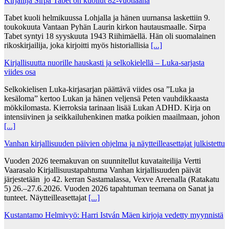
Kirjailija Sirpa Tabet on kuollut 82-vuotiaana
Tabet kuoli helmikuussa Lohjalla ja hänen uurnansa laskettiin 9.
toukokuuta Vantaan Pyhän Laurin kirkon hautausmaalle. Sirpa
Tabet syntyi 18 syyskuuta 1943 Riihimäellä. Hän oli suomalainen
rikoskirjailija, joka kirjoitti myös historiallisia
[...]
Kirjallisuutta nuorille hauskasti ja selkokielellä – Luka-sarjasta
viides osa
Selkokielisen Luka-kirjasarjan päättävä viides osa ”Luka ja
kesäloma” kertoo Lukan ja hänen veljensä Peten vauhdikkaasta
mökkilomasta. Kierroksia tarinaan lisää Lukan ADHD. Kirja on
intensiivinen ja seikkailuhenkinen matka poikien maailmaan, johon
[...]
Vanhan kirjallisuuden päivien ohjelma ja näytteilleasettajat julkistettu
Vuoden 2026 teemakuvan on suunnitellut kuvataiteilija Vertti
Vaarasalo Kirjallisuustapahtuma Vanhan kirjallisuuden päivät
järjestetään jo 42. kerran Sastamalassa, Vexve Areenalla (Ratakatu
5) 26.–27.6.2026. Vuoden 2026 tapahtuman teemana on Sanat ja
tunteet. Näytteilleasettajat
[...]
Kustantamo Helmivyö: Harri István Mäen kirjoja vedetty myynnistä