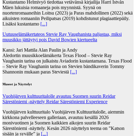
Kustantamo Helmivyö tiedottaa vetävänsä kirjailija Harri István
Mäen lukuisia romaaneja pois myynnistä. Syynä on
nuortenromaaneihin Loitsu (2023) ja Paras mahdollinen (2022) sekä
aikuisten romaaniin Peilipatsas (2019) kohdistunut plagiaattiepäily.
Lisäksi kustantamo
[...]
Uutuuselämäkertateos Stevie Ray Vaughanista paljastaa, miksi
muusikko jättäytyi pois David Bowien kiertueelta
Kansi: Jari Mattila Alan Paulin ja Andy
Aledortin muusikkoelämäkerta Texas Flood – Stevie Ray
Vaughanin tarina on julkaistu Aviadorin kustantamana. Texas Flood
– Stevie Ray Vaughanin tarina on Stevien bändikaverin Tommy
Shannonin mukaan paras Steviestä
[...]
Museot ja Näyttelyt
Vuohijärven kulttuuritalolle avautuu Suomen suurin Reidar
Särestöniemi -näyttely Reidar Särestöniemi Experience
Vuohijärven kulttuuritalo Vuohijärven Kulttuuritalolle, aiemmin
kirkkona palvelleeseen galleriaan, avautuu kesällä 2026
monivuotinen ja Suomen kaikkien aikojen suurin Reidar
Särestöniemi -näyttely. Kesän 2026 näyttelyn teema on ”Katson
sisään ja syvälle” ja
[...]