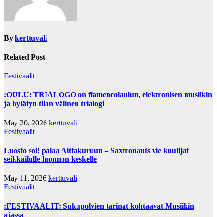
By
kerttuvali
Related Post
Festivaalit
:OULU: TRIÁLOGO on flamencolaulun, elektronisen musiikin
ja hylätyn tilan välinen trialogi
May 20, 2026
kerttuvali
Festivaalit
Luosto soi! palaa Aittakuruun – Saxtronauts vie kuulijat
seikkailulle luonnon keskelle
May 11, 2026
kerttuvali
Festivaalit
:FESTIVAALIT: Sukupolvien tarinat kohtaavat Musiikin
ajassa