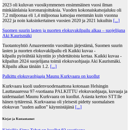
2023 oli kuluvan vuosikymmenen ensimmäinen vuosi ilman
minkäänlaisia koronarajoituksia. Vuoden kokonaiskatsojaluku oli
7,2 miljoonaa eli 1,4 miljoonaa katsojaa enemmän kuin vuonna
2022 ja noin kaksinkertainen vuosien 2020 ja 2021 lukuihin
[...]
Suomen suurin lasten ja nuorten elokuvakilpailu alkaa – suojelijana
Aki Kaurismäki
Tuotantoyhtiö Amazementin vuosittain järjestämä, Suomen suurin
lasten ja nuorten elokuvakilpailu eli Kaikki kuvaa -
kilpailu pyörähtää käyntiin jo yhdettätoista kertaa. Kaikki kuvaa -
kilpailun 2024 suojelijana toimii elokuvaohjaaja Aki Kaurismäki.
Kilpailu alkaa tänään 1.2.
[...]
Palkittu elokuvaohjaaja Maunu Kurkvaara on kuollut
Kurkvaara kuoli uudenvuodenaattona kotonaan Helsingin
Lauttasaaressa 97-vuotiaana PALKITTU elokuvaohjaaja, kuvaaja ja
taidemaalari Maunu Kurkvaara on kuollut. Asiasta kertoo STT:lle
hänen tyttärensä. Kurkvaaraa oli yleisesti pidetty suomalaisen
elokuvan ”uuden aallon” käynnistäjänä
[...]
Kirjat ja Kustantamot