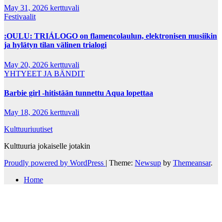
May 31, 2026
kerttuvali
Festivaalit
:OULU: TRIÁLOGO on flamencolaulun, elektronisen musiikin
ja hylätyn tilan välinen trialogi
May 20, 2026
kerttuvali
YHTYEET JA BÄNDIT
Barbie girl -hitistään tunnettu Aqua lopettaa
May 18, 2026
kerttuvali
Kulttuuriuutiset
Kulttuuria jokaiselle jotakin
Proudly powered by WordPress
|
Theme:
Newsup
by
Themeansar
.
Home