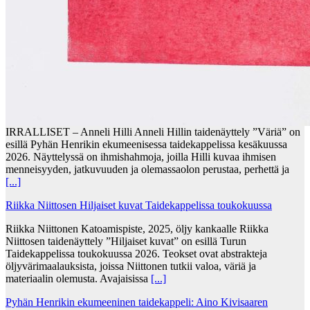
IRRALLISET – Anneli Hilli Anneli Hillin taidenäyttely ”Väriä” on
esillä Pyhän Henrikin ekumeenisessa taidekappelissa kesäkuussa
2026. Näyttelyssä on ihmishahmoja, joilla Hilli kuvaa ihmisen
menneisyyden, jatkuvuuden ja olemassaolon perustaa, perhettä ja
[...]
Riikka Niittosen Hiljaiset kuvat Taidekappelissa toukokuussa
Riikka Niittonen Katoamispiste, 2025, öljy kankaalle Riikka
Niittosen taidenäyttely ”Hiljaiset kuvat” on esillä Turun
Taidekappelissa toukokuussa 2026. Teokset ovat abstrakteja
öljyvärimaalauksista, joissa Niittonen tutkii valoa, väriä ja
materiaalin olemusta. Avajaisissa
[...]
Pyhän Henrikin ekumeeninen taidekappeli: Aino Kivisaaren