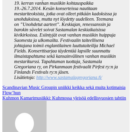
19. kerran vanhan musiikin kohtauspaikka
19.-26.7.2014. Kesän konserteissa nautitaan
mestariteoksista, jotka ovat olleet pitkään kadoksissa ja
unohduksissa, mutta nyt löydetty uudelleen. Teemana
on ”Unohdetut aarteet”. Keskiajan, renessanssin ja
barokin sävelet soivat Sastamalan keskiaikaisissa
kivikirkoissa. Esiintyjät ovat vanhan musiikin huippuja
Suomesta ja ulkomailta. Festivaalin taiteellisena
johtajana toimii englantilainen luuttutaiteilija Michael
Fields. Konserttisarjaa täydentää lapsille suunnattu
ilmaistapahtuma sekä kansainvälinen vanhan musiikin
mestarikurssi. Tapahtuman tuottaja, Sastamala
Gregoriana ry, on Pirkanmaan festivaalit Pirfest ry:n ja
Finlands Festivals ry:n jäsen.
Lisätietoja:
http://www.sastamalagregoriana.fi/
Post
Scandinavian Music Groupin uniikki keikka sekä muita kotimaisia
Flow’hun
navigation
Kuhmon Kamarimusiikki: Kuhmossa yleisöä edellisvuosien tahtiin