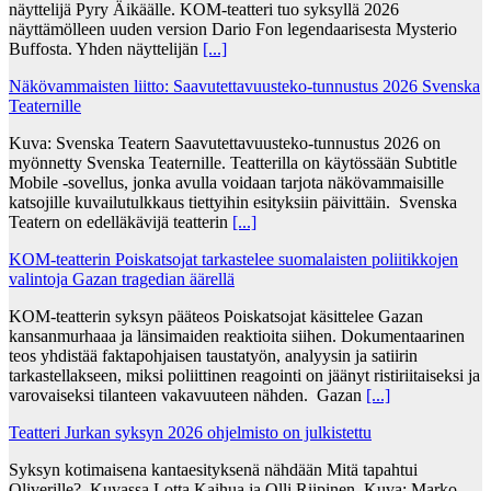
näyttelijä Pyry Äikäälle. KOM-teatteri tuo syksyllä 2026
näyttämölleen uuden version Dario Fon legendaarisesta Mysterio
Buffosta. Yhden näyttelijän
[...]
Näkövammaisten liitto: Saavutettavuusteko-tunnustus 2026 Svenska
Teaternille
Kuva: Svenska Teatern Saavutettavuusteko-tunnustus 2026 on
myönnetty Svenska Teaternille. Teatterilla on käytössään Subtitle
Mobile -sovellus, jonka avulla voidaan tarjota näkövammaisille
katsojille kuvailutulkkaus tiettyihin esityksiin päivittäin. Svenska
Teatern on edelläkävijä teatterin
[...]
KOM-teatterin Poiskatsojat tarkastelee suomalaisten poliitikkojen
valintoja Gazan tragedian äärellä
KOM-teatterin syksyn pääteos Poiskatsojat käsittelee Gazan
kansanmurhaaa ja länsimaiden reaktioita siihen. Dokumentaarinen
teos yhdistää faktapohjaisen taustatyön, analyysin ja satiirin
tarkastellakseen, miksi poliittinen reagointi on jäänyt ristiriitaiseksi ja
varovaiseksi tilanteen vakavuuteen nähden. Gazan
[...]
Teatteri Jurkan syksyn 2026 ohjelmisto on julkistettu
Syksyn kotimaisena kantaesityksenä nähdään Mitä tapahtui
Oliverille?. Kuvassa Lotta Kaihua ja Olli Riipinen. Kuva: Marko