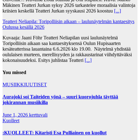
Mäkinen Teatteri Jurkan syksy 2026 tarkastelee moraalisia valintoja
kriisien keskellä Teatteri Jurkan syyskausi 2026 koostuu
[...]
Teatteri Neliapila: Toripolliisin aikaan – laulunäytelmän kantaesitys
Oulussa kesällä 2026
Kuvaaja: Jaani Föhr Teatteri Neliapilan uusi laulunäytelmä
Toripolliisin aikaan saa kantaesityksensä Oulun Hupisaarten
kesäteatterissa lauantaina 6.6.2026 klo 19.00. Näytelmä yhdistää
oululaisen murteen, merellisyyden ja rakkaustarinat viihdyttäväksi
kokonaisuudeksi. Esitys juhlistaa Teatteri
[...]
You missed
MUSIIKKIUUTISET
Aurajoki soi Taiteiden yönä – suuri kuorojuhla täyttää
jokirannan musiikilla
June 1, 2026
kerttuvali
Kuolleet
:KUOLLEET: Kitaristi Esa Pulliainen on kuollut