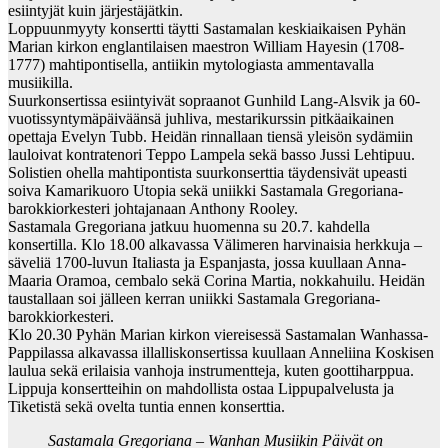
esiintyjät kuin järjestäjätkin.
Loppuunmyyty konsertti täytti Sastamalan keskiaikaisen Pyhän
Marian kirkon englantilaisen maestron William Hayesin (1708-
1777) mahtipontisella, antiikin mytologiasta ammentavalla
musiikilla.
Suurkonsertissa esiintyivät sopraanot Gunhild Lang-Alsvik ja 60-
vuotissyntymäpäiväänsä juhliva, mestarikurssin pitkäaikainen
opettaja Evelyn Tubb. Heidän rinnallaan tiensä yleisön sydämiin
lauloivat kontratenori Teppo Lampela sekä basso Jussi Lehtipuu.
Solistien ohella mahtipontista suurkonserttia täydensivät upeasti
soiva Kamarikuoro Utopia sekä uniikki Sastamala Gregoriana-
barokkiorkesteri johtajanaan Anthony Rooley.
Sastamala Gregoriana jatkuu huomenna su 20.7. kahdella
konsertilla. Klo 18.00 alkavassa Välimeren harvinaisia herkkuja –
säveliä 1700-luvun Italiasta ja Espanjasta, jossa kuullaan Anna-
Maaria Oramoa, cembalo sekä Corina Martia, nokkahuilu. Heidän
taustallaan soi jälleen kerran uniikki Sastamala Gregoriana-
barokkiorkesteri.
Klo 20.30 Pyhän Marian kirkon viereisessä Sastamalan Wanhassa-
Pappilassa alkavassa illalliskonsertissa kuullaan Anneliina Koskisen
laulua sekä erilaisia vanhoja instrumentteja, kuten goottiharppua.
Lippuja konsertteihin on mahdollista ostaa Lippupalvelusta ja
Tiketistä sekä ovelta tuntia ennen konserttia.
Sastamala Gregoriana – Wanhan Musiikin Päivät on