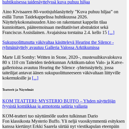
huhtikuisessa taidenäyttelyssä kuva puhuu hiljaa
Aino Kivisaaren 80-vuotisjuhlanäyttely ”Kuva puhuu hiljaa” on
esillä Turun Taidekappelissa huhtikuussa 2026.
Näyttelykokonaisuuden Aino on rakentanut kappelin tilaa
kunnioittaen, pääteemoinaan meditatiiviset abstraktiot sekä
Franciscus Assisilainen. Avajaisissa torstaina 2.4. kello 15
[...]
Sukupuolittunutta väkivaltaa käsittelevä Hearing the Silence -
ryhmänäyttely avautuu Galleria Valossa Arktikumissa
Marte Lill Somby: Written in Stone, 2020–, mustesuihkuvalokuva
80 x 110 cm Taiteiden tiedekunnan Arktikum-talon Valo- ja Katve-
gallerioissa avautuu Hearing the Silence -yhteisnäyttely, jossa
taiteilijat antavat äänen sukupuolittuneeseen väkivaltaan liittyville
kokemuksille ja
[...]
Teatterit ja Näytelmät
KOM TEATTERI: MYSTERIO BUFFO – Yhden näyttelijän
fyysistä komiikkaa ja armotonta satiiria vallasta
KOM-teatteri tuo näyttämölle uuden tulkinnan Dario
Fon klassikosta Mysterio Buffo. Yli neljä vuosikymmentä esityksen
kanssa kiertänyt Erkki Saarela siirtää nyt viestikapulan eteenpäin