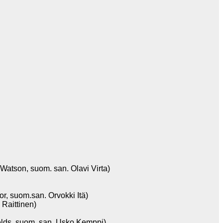
son, suom. san. Olavi Virta)
uom.san. Orvokki Itä)
Raittinen)
s, suom. san. Usko Kemppi)