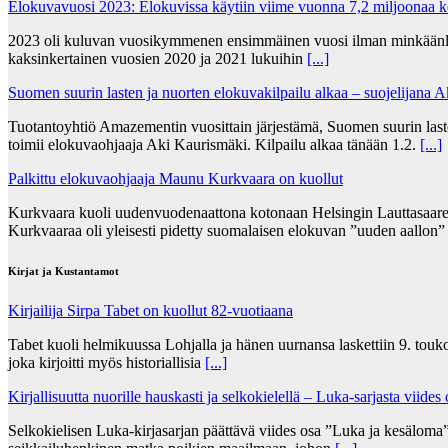
Elokuvavuosi 2023: Elokuvissa käytiin viime vuonna 7,2 miljoonaa 
2023 oli kuluvan vuosikymmenen ensimmäinen vuosi ilman minkäänlais
kaksinkertainen vuosien 2020 ja 2021 lukuihin
[...]
Suomen suurin lasten ja nuorten elokuvakilpailu alkaa – suojelijana 
Tuotantoyhtiö Amazementin vuosittain järjestämä, Suomen suurin lasten
toimii elokuvaohjaaja Aki Kaurismäki. Kilpailu alkaa tänään 1.2.
[...]
Palkittu elokuvaohjaaja Maunu Kurkvaara on kuollut
Kurkvaara kuoli uudenvuodenaattona kotonaan Helsingin Lauttasaares
Kurkvaaraa oli yleisesti pidetty suomalaisen elokuvan ”uuden aallon
Kirjat ja Kustantamot
Kirjailija Sirpa Tabet on kuollut 82-vuotiaana
Tabet kuoli helmikuussa Lohjalla ja hänen uurnansa laskettiin 9. tou
joka kirjoitti myös historiallisia
[...]
Kirjallisuutta nuorille hauskasti ja selkokielellä – Luka-sarjasta viides
Selkokielisen Luka-kirjasarjan päättävä viides osa ”Luka ja kesälom