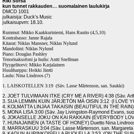
Riki Sorsa
kun tunnet rakkauden… suomalainen laulukirja
DMCD 1001
julkaisija: Duck’s Music
julkaisupvm: 18.10.
Rummut: Mikko Kaakkuriniemi, Hans Rautio (4,5,10)
Kontrabasso: Janne Rajala
Kitarat: Niklas Mansner, Niklas Nylund
Mandoliini: Niklas Nylund
Piano: Douglas Pashley
Tenorisaksofoni ja huilu: Antti Snellman
Flyygelitorvi: Mikko Karjalainen
Huuliharppu: Heikki Jäntti
Laulu: Nina Lindroos (7)
1. LAISKOTELLEN 3:19 (Säv. Lasse Mårtenson, san. Saukki)
2. JOET TULVIMAAN ITKE (CRY ME A RIVER) 4:38 (Säv. Arthu
3. SUA LEMMIN KUIN JÄRJETÖN MÄ OISIN 3:12 (I LOVE Y
4. KOLMATTA LINJAA TAKAISIN (BEAUTIFUL IN THE RAIN) 3:27
5. MONA LISA 3:00 (Säv. Jay Livingston-Raymond Evans, su
6. JOKAISELLE JOKU ON KAI RAKKAIN (EVERYBODY LOVES SOM
7. HUNAJAINEN (A TASTE OF HONEY) Duetto Nina Lindroosin k
8. MARRASKUU 3:04 (Säv. Lasse Mårtenson, san. Margareta 
9. KADUN AURINKOISELLA PUOLELLA 2:53 (ON THE SUNNY 