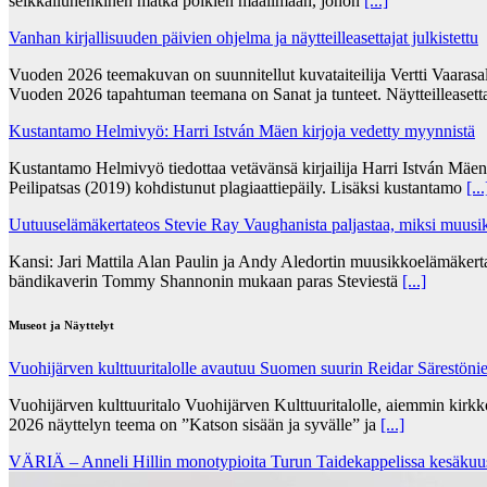
seikkailuhenkinen matka poikien maailmaan, johon
[...]
Vanhan kirjallisuuden päivien ohjelma ja näytteilleasettajat julkistettu
Vuoden 2026 teemakuvan on suunnitellut kuvataiteilija Vertti Vaarasa
Vuoden 2026 tapahtuman teemana on Sanat ja tunteet. Näytteilleasett
Kustantamo Helmivyö: Harri István Mäen kirjoja vedetty myynnistä
Kustantamo Helmivyö tiedottaa vetävänsä kirjailija Harri István Mäe
Peilipatsas (2019) kohdistunut plagiaattiepäily. Lisäksi kustantamo
[...
Uutuuselämäkertateos Stevie Ray Vaughanista paljastaa, miksi muusik
Kansi: Jari Mattila Alan Paulin ja Andy Aledortin muusikkoelämäkert
bändikaverin Tommy Shannonin mukaan paras Steviestä
[...]
Museot ja Näyttelyt
Vuohijärven kulttuuritalolle avautuu Suomen suurin Reidar Särestöni
Vuohijärven kulttuuritalo Vuohijärven Kulttuuritalolle, aiemmin kirk
2026 näyttelyn teema on ”Katson sisään ja syvälle” ja
[...]
VÄRIÄ – Anneli Hillin monotypioita Turun Taidekappelissa kesäkuu