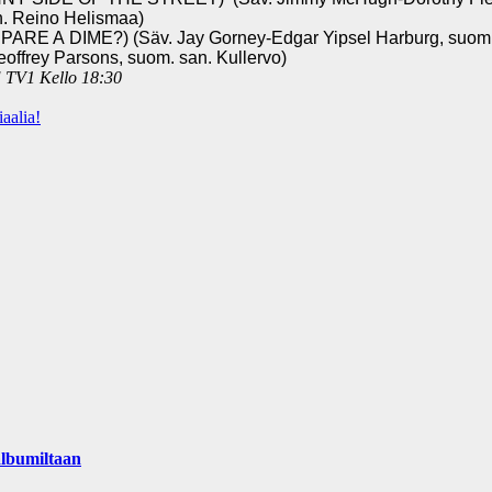
. Reino Helismaa)
 A DIME?) (Säv. Jay Gorney-Edgar Yipsel Harburg, suom. 
offrey Parsons, suom. san. Kullervo)
E TV1 Kello 18:30
aalia!
albumiltaan