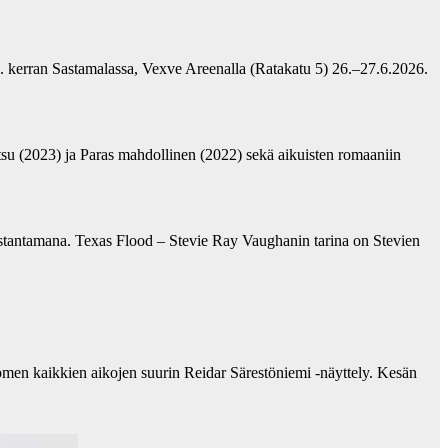
2. kerran Sastamalassa, Vexve Areenalla (Ratakatu 5) 26.–27.6.2026.
su (2023) ja Paras mahdollinen (2022) sekä aikuisten romaaniin
ustantamana. Texas Flood – Stevie Ray Vaughanin tarina on Stevien
omen kaikkien aikojen suurin Reidar Särestöniemi -näyttely. Kesän