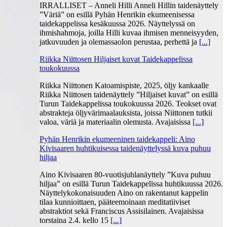
IRRALLISET – Anneli Hilli Anneli Hillin taidenäyttely
”Väriä” on esillä Pyhän Henrikin ekumeenisessa
taidekappelissa kesäkuussa 2026. Näyttelyssä on
ihmishahmoja, joilla Hilli kuvaa ihmisen menneisyyden,
jatkuvuuden ja olemassaolon perustaa, perhettä ja
[...]
Riikka Niittosen Hiljaiset kuvat Taidekappelissa
toukokuussa
Riikka Niittonen Katoamispiste, 2025, öljy kankaalle
Riikka Niittosen taidenäyttely ”Hiljaiset kuvat” on esillä
Turun Taidekappelissa toukokuussa 2026. Teokset ovat
abstrakteja öljyvärimaalauksista, joissa Niittonen tutkii
valoa, väriä ja materiaalin olemusta. Avajaisissa
[...]
Pyhän Henrikin ekumeeninen taidekappeli: Aino
Kivisaaren huhtikuisessa taidenäyttelyssä kuva puhuu
hiljaa
Aino Kivisaaren 80-vuotisjuhlanäyttely ”Kuva puhuu
hiljaa” on esillä Turun Taidekappelissa huhtikuussa 2026.
Näyttelykokonaisuuden Aino on rakentanut kappelin
tilaa kunnioittaen, pääteemoinaan meditatiiviset
abstraktiot sekä Franciscus Assisilainen. Avajaisissa
torstaina 2.4. kello 15
[...]