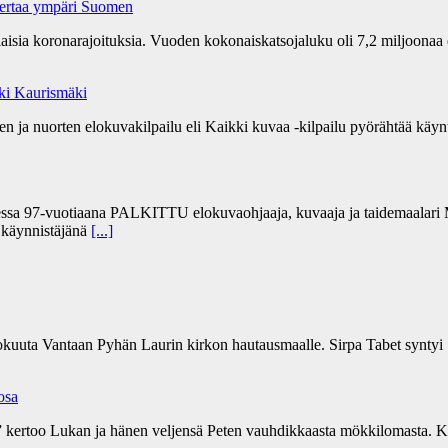
kertaa ympäri Suomen
ia koronarajoituksia. Vuoden kokonaiskatsojaluku oli 7,2 miljoonaa 
Aki Kaurismäki
 ja nuorten elokuvakilpailu eli Kaikki kuvaa -kilpailu pyörähtää käynti
sa 97-vuotiaana PALKITTU elokuvaohjaaja, kuvaaja ja taidemaalari Ma
” käynnistäjänä
[...]
kokuuta Vantaan Pyhän Laurin kirkon hautausmaalle. Sirpa Tabet syntyi 
 osa
a” kertoo Lukan ja hänen veljensä Peten vauhdikkaasta mökkilomasta. Ki