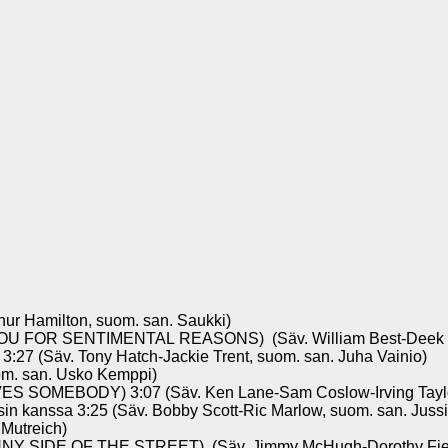
r Hamilton, suom. san. Saukki)
OU FOR SENTIMENTAL REASONS) (Säv. William Best-Deek Wat
 (Säv. Tony Hatch-Jackie Trent, suom. san. Juha Vainio)
om. san. Usko Kemppi)
EBODY) 3:07 (Säv. Ken Lane-Sam Coslow-Irving Taylor, s
anssa 3:25 (Säv. Bobby Scott-Ric Marlow, suom. san. Jussi 
Mutreich)
SIDE OF THE STREET) (Säv. Jimmy McHugh-Dorothy Field