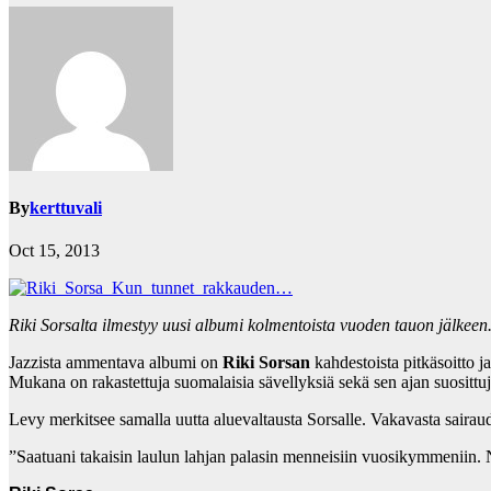
By
kerttuvali
Oct 15, 2013
Riki Sorsalta ilmestyy uusi albumi kolmentoista vuoden tauon jälkeen.
Jazzista ammentava albumi on
Riki Sorsan
kahdestoista pitkäsoitto 
Mukana on rakastettuja suomalaisia sävellyksiä sekä sen ajan suosittu
Levy merkitsee samalla uutta aluevaltausta Sorsalle. Vakavasta sairau
”Saatuani takaisin laulun lahjan palasin menneisiin vuosikymmeniin. N