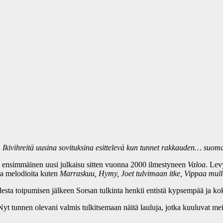
 Ikivihreitä uusina sovituksina esittelevä kun tunnet rakkauden… suoma
ja ensimmäinen uusi julkaisu sitten vuonna 2000 ilmestyneen
Valoa
. Lev
ja melodioita kuten
Marraskuu, Hymy, Joet tulvimaan itke, Vippaa mull
desta toipumisen jälkeen Sorsan tulkinta henkii entistä kypsempää ja k
yt tunnen olevani valmis tulkitsemaan näitä lauluja, jotka kuuluvat mei