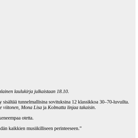
lainen laulukirja julkaistaan 18.10.
y sisältää tunnelmallisina sovituksina 12 klassikkoa 30–70-luvuilta.
e viitonen, Mona Lisa
ja
Kolmatta linjaa takaisin
.
okeneempaa otetta.
dän kaikkien musiikilliseen perinteeseen.”