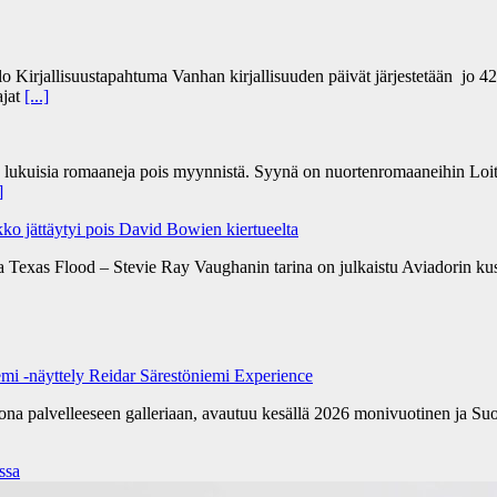
lo Kirjallisuustapahtuma Vanhan kirjallisuuden päivät järjestetään jo 4
ajat
[...]
n lukuisia romaaneja pois myynnistä. Syynä on nuortenromaaneihin Loit
]
ko jättäytyi pois David Bowien kiertueelta
a Texas Flood – Stevie Ray Vaughanin tarina on julkaistu Aviadorin k
emi -näyttely Reidar Särestöniemi Experience
kona palvelleeseen galleriaan, avautuu kesällä 2026 monivuotinen ja Su
ssa