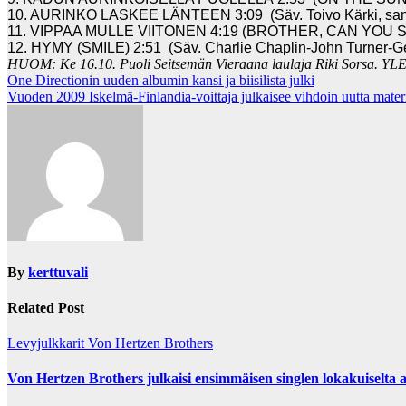
10. AURINKO LASKEE LÄNTEEN 3:09 (Säv. Toivo Kärki, san
11. VIPPAA MULLE VIITONEN 4:19 (BROTHER, CAN YOU SPARE
12. HYMY (SMILE) 2:51 (Säv. Charlie Chaplin-John Turner-Ge
HUOM: Ke 16.10. Puoli Seitsemän Vieraana laulaja Riki Sorsa. YL
Post
One Directionin uuden albumin kansi ja biisilista julki
Vuoden 2009 Iskelmä-Finlandia-voittaja julkaisee vihdoin uutta materi
navigation
By
kerttuvali
Related Post
Levyjulkkarit
Von Hertzen Brothers
Von Hertzen Brothers julkaisi ensimmäisen singlen lokakuiselta 