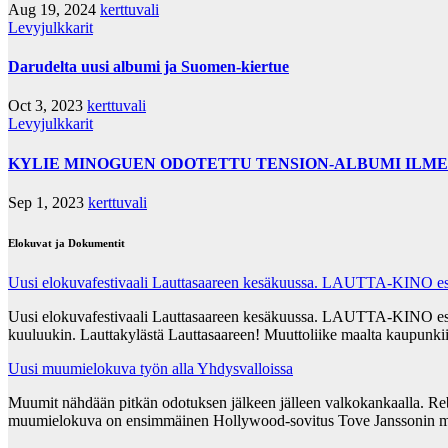
Aug 19, 2024
kerttuvali
Levyjulkkarit
Darudelta uusi albumi ja Suomen-kiertue
Oct 3, 2023
kerttuvali
Levyjulkkarit
KYLIE MINOGUEN ODOTETTU TENSION-ALBUMI ILMEST
Sep 1, 2023
kerttuvali
Elokuvat ja Dokumentit
Uusi elokuvafestivaali Lauttasaareen kesäkuussa. LAUTTA-KINO esit
Uusi elokuvafestivaali Lauttasaareen kesäkuussa. LAUTTA-KINO esittää
kuuluukin. Lauttakylästä Lauttasaareen! Muuttoliike maalta kaupunkii
Uusi muumielokuva työn alla Yhdysvalloissa
Muumit nähdään pitkän odotuksen jälkeen jälleen valkokankaalla. Re
muumielokuva on ensimmäinen Hollywood-sovitus Tove Janssonin m