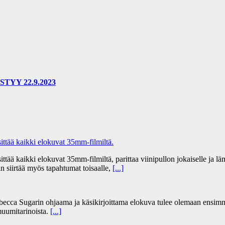
YY 22.9.2023
tää kaikki elokuvat 35mm-filmiltä.
 kaikki elokuvat 35mm-filmiltä, parittaa viinipullon jokaiselle ja lämm
n siirtää myös tapahtumat toisaalle,
[...]
becca Sugarin ohjaama ja käsikirjoittama elokuva tulee olemaan ensim
uumitarinoista.
[...]