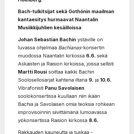
Bach-tulkitsijat sekä Gothónin maailman
kantaesitys hurmaavat Naantalin
Musiikkijuhlien kesäilloissa
Johan Sebastian Bachin
ystäville on
luvassa ohjelmaa
Bachianas
-konsertin
muodossa Naantalin kirkossa
6.6.
sekä
Askaisten ja Raision kirkoissa, joissa sellisti
Martti Rousi
soittaa kaikki Bachin
Soolosellosarjat kahtena iltana
9.
ja
10.6.
Vibrafonisti
Panu Savolaisen
soolokonsertissa kuullaan niin ikään
Bachia ja Savolaisen omia teoksia rohkean
improvisoinnin siivittämänä lumoavassa
yökonsertissa Raision kirkossa
8.6.
Rakkauden kauneutta ja tuskaa -