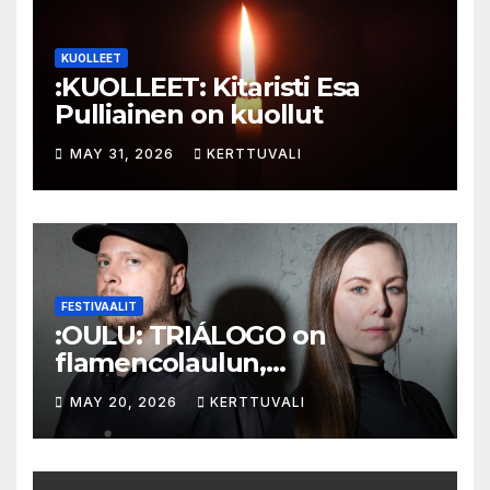
KUOLLEET
:KUOLLEET: Kitaristi Esa
Pulliainen on kuollut
MAY 31, 2026
KERTTUVALI
FESTIVAALIT
:OULU: TRIÁLOGO on
flamencolaulun,
elektronisen musiikin ja
MAY 20, 2026
KERTTUVALI
hylätyn tilan välinen trialogi