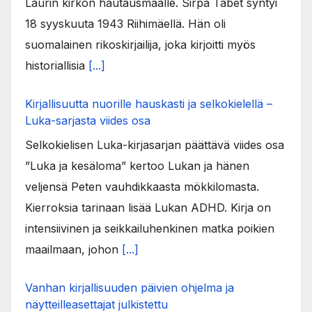
Laurin kirkon hautausmaalle. Sirpa Tabet syntyi
18 syyskuuta 1943 Riihimäellä. Hän oli
suomalainen rikoskirjailija, joka kirjoitti myös
historiallisia
[...]
Kirjallisuutta nuorille hauskasti ja selkokielellä –
Luka-sarjasta viides osa
Selkokielisen Luka-kirjasarjan päättävä viides osa
”Luka ja kesäloma” kertoo Lukan ja hänen
veljensä Peten vauhdikkaasta mökkilomasta.
Kierroksia tarinaan lisää Lukan ADHD. Kirja on
intensiivinen ja seikkailuhenkinen matka poikien
maailmaan, johon
[...]
Vanhan kirjallisuuden päivien ohjelma ja
näytteilleasettajat julkistettu