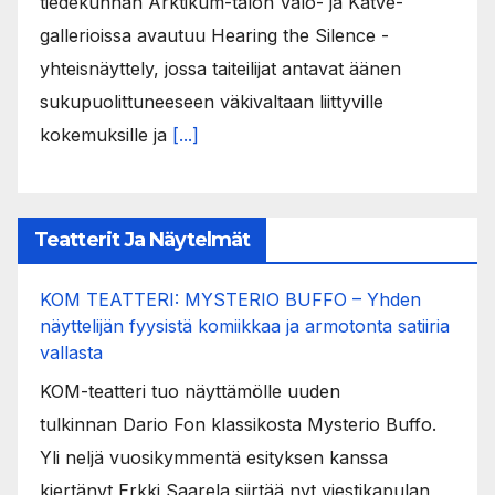
tiedekunnan Arktikum-talon Valo- ja Katve-
gallerioissa avautuu Hearing the Silence -
yhteisnäyttely, jossa taiteilijat antavat äänen
sukupuolittuneeseen väkivaltaan liittyville
kokemuksille ja
[...]
Teatterit Ja Näytelmät
KOM TEATTERI: MYSTERIO BUFFO – Yhden
näyttelijän fyysistä komiikkaa ja armotonta satiiria
vallasta
KOM-teatteri tuo näyttämölle uuden
tulkinnan Dario Fon klassikosta Mysterio Buffo.
Yli neljä vuosikymmentä esityksen kanssa
kiertänyt Erkki Saarela siirtää nyt viestikapulan