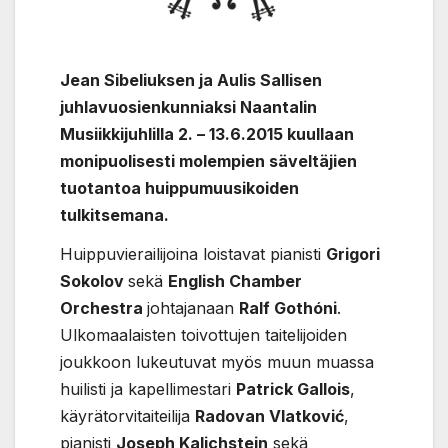
Jean Sibeliuksen ja Aulis Sallisen
juhlavuosienkunniaksi Naantalin
Musiikkijuhlilla 2. – 13.6.2015 kuullaan
monipuolisesti molempien säveltäjien
tuotantoa huippumuusikoiden
tulkitsemana.
Huippuvierailijoina loistavat pianisti
Grigori
Sokolov
sekä
English Chamber
Orchestra
johtajanaan
Ralf Gothóni
.
Ulkomaalaisten toivottujen taitelijoiden
joukkoon lukeutuvat myös muun muassa
huilisti ja kapellimestari
Patrick Gallois
,
käyrätorvitaiteilija
Radovan Vlatković
,
pianisti
Joseph Kalichstein
sekä