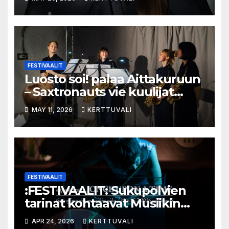
välinen trialogi
FESTIVAALIT
Luosto soi! palaa Aittakuruun
– Saxtronauts vie kuulijat
seikkailulle luonnon keskelle
MAY 11, 2026
KERTTUVALI
FESTIVAALIT
:FESTIVAALIT: Sukupolvien
tarinat kohtaavat Musiikin
ajassa
APR 24, 2026
KERTTUVALI