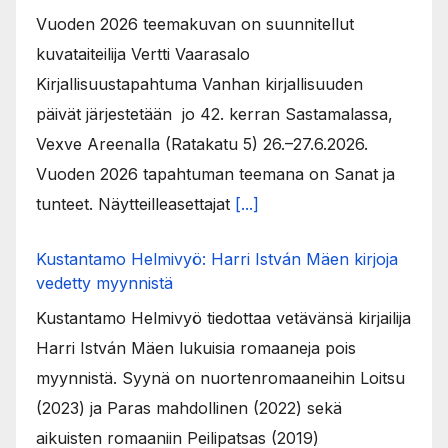
Vuoden 2026 teemakuvan on suunnitellut
kuvataiteilija Vertti Vaarasalo
Kirjallisuustapahtuma Vanhan kirjallisuuden
päivät järjestetään jo 42. kerran Sastamalassa,
Vexve Areenalla (Ratakatu 5) 26.–27.6.2026.
Vuoden 2026 tapahtuman teemana on Sanat ja
tunteet. Näytteilleasettajat
[...]
Kustantamo Helmivyö: Harri István Mäen kirjoja
vedetty myynnistä
Kustantamo Helmivyö tiedottaa vetävänsä kirjailija
Harri István Mäen lukuisia romaaneja pois
myynnistä. Syynä on nuortenromaaneihin Loitsu
(2023) ja Paras mahdollinen (2022) sekä
aikuisten romaaniin Peilipatsas (2019)