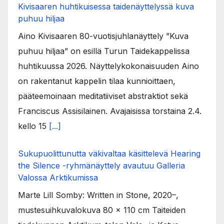
Kivisaaren huhtikuisessa taidenäyttelyssä kuva
puhuu hiljaa
Aino Kivisaaren 80-vuotisjuhlanäyttely ”Kuva
puhuu hiljaa” on esillä Turun Taidekappelissa
huhtikuussa 2026. Näyttelykokonaisuuden Aino
on rakentanut kappelin tilaa kunnioittaen,
pääteemoinaan meditatiiviset abstraktiot sekä
Franciscus Assisilainen. Avajaisissa torstaina 2.4.
kello 15
[...]
Sukupuolittunutta väkivaltaa käsittelevä Hearing
the Silence -ryhmänäyttely avautuu Galleria
Valossa Arktikumissa
Marte Lill Somby: Written in Stone, 2020–,
mustesuihkuvalokuva 80 x 110 cm Taiteiden