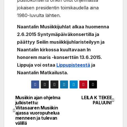
puistokonsertti onkin ollut ohjelmassa
jokaisen presidentin toimikaudella aina
1980-luvulta lähtien.
Naantalin Musiikkijuhlat alkaa huomenna
2.6.2015 Syntymäpäiväkonsertilla ja
päättyy Seilin musiikkijuhlaristeilyyn ja
Naantalin kirkossa kuultavaan In
honorem maris -konserttiin 13.6.2015.
Lippuja voi ostaa
Lippupisteestä
ja
Naantalin Matkailusta.
Musiikin ajan ohjelma
LEILA K TEKEE
Post
julkistettu:
PALUUN!
Viitasaaren Musiikin
navigation
ajassa vuoropuhelua
menneen ja tulevan
välillä