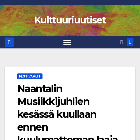
Skip
to
Kulttuuriuutiset
content
FESTIVAALIT
Naantalin
Musiikkijuhlien
kesässä kuullaan
ennen
kuulumattoman laaja