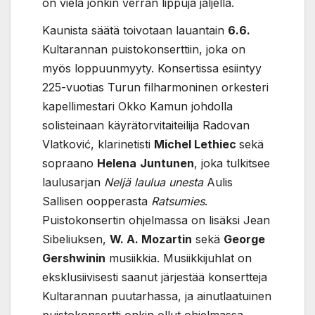
on vielä jonkin verran lippuja jäljellä.
Kaunista säätä toivotaan lauantain
6.6.
Kultarannan puistokonserttiin, joka on
myös loppuunmyyty. Konsertissa esiintyy
225-vuotias Turun filharmoninen orkesteri
kapellimestari Okko Kamun johdolla
solisteinaan käyrätorvitaiteilija Radovan
Vlatković, klarinetisti
Michel Lethiec
sekä
sopraano
Helena
Juntunen
, joka tulkitsee
laulusarjan
Neljä laulua unesta
Aulis
Sallisen oopperasta
Ratsumies
.
Puistokonsertin ohjelmassa on lisäksi Jean
Sibeliuksen,
W. A. Mozartin
sekä
George
Gershwinin
musiikkia. Musiikkijuhlat on
eksklusiivisesti saanut järjestää konsertteja
Kultarannan puutarhassa, ja ainutlaatuinen