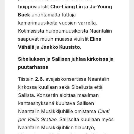
huippuviulistit
Cho-Liang Lin
ja
Ju-Young
Baek
unohtamatta tuttuja
kamarimuusikoita vuosien varrelta.
Kotimaisista huippumuusikoista Naantaliin
saapuvat muun muassa viulistit
Elina
Vähälä
ja
Jaakko Kuusisto.
Sibeliuksen ja Sallisen juhlaa kirkoissa ja
puutarhassa
Tiistain
2.6.
avajaiskonsertissa Naantalin
kirkossa kuullaan sekä Sibeliusta että
Sallista. Konsertin aloittaa maailman
kantaesityksenä kuultava Sallisen
Naantalin Musiikkijuhlille omistama
Canti
per Vallis Gratiae.
Salliselta kuullaan myös
Naantalin Musiikkijuhlien tilaustyö,