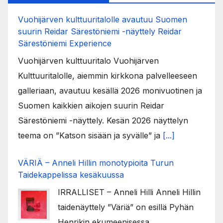
Vuohijärven kulttuuritalolle avautuu Suomen
suurin Reidar Särestöniemi -näyttely Reidar
Särestöniemi Experience
Vuohijärven kulttuuritalo Vuohijärven
Kulttuuritalolle, aiemmin kirkkona palvelleeseen
galleriaan, avautuu kesällä 2026 monivuotinen ja
Suomen kaikkien aikojen suurin Reidar
Särestöniemi -näyttely. Kesän 2026 näyttelyn
teema on ”Katson sisään ja syvälle” ja
[...]
VÄRIÄ – Anneli Hillin monotypioita Turun
Taidekappelissa kesäkuussa
IRRALLISET – Anneli Hilli Anneli Hillin
taidenäyttely ”Väriä” on esillä Pyhän
Henrikin ekumeenisessa