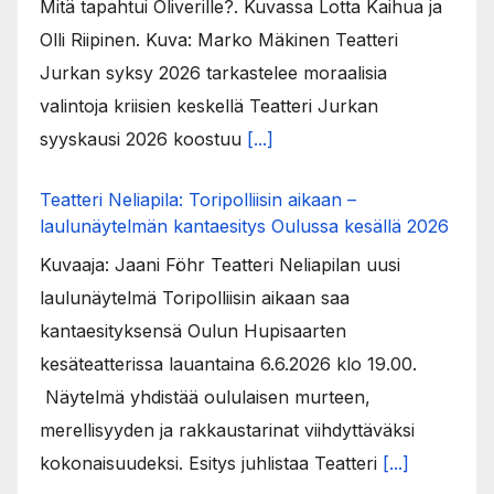
Mitä tapahtui Oliverille?. Kuvassa Lotta Kaihua ja
Olli Riipinen. Kuva: Marko Mäkinen Teatteri
Jurkan syksy 2026 tarkastelee moraalisia
valintoja kriisien keskellä Teatteri Jurkan
syyskausi 2026 koostuu
[...]
Teatteri Neliapila: Toripolliisin aikaan –
laulunäytelmän kantaesitys Oulussa kesällä 2026
Kuvaaja: Jaani Föhr Teatteri Neliapilan uusi
laulunäytelmä Toripolliisin aikaan saa
kantaesityksensä Oulun Hupisaarten
kesäteatterissa lauantaina 6.6.2026 klo 19.00.
Näytelmä yhdistää oululaisen murteen,
merellisyyden ja rakkaustarinat viihdyttäväksi
kokonaisuudeksi. Esitys juhlistaa Teatteri
[...]