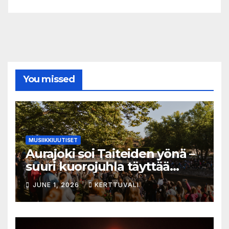
You missed
MUSIIKKIUUTISET
Aurajoki soi Taiteiden yönä –
suuri kuorojuhla täyttää
jokirannan musiikilla
JUNE 1, 2026
KERTTUVALI