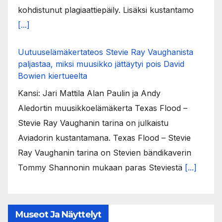
kohdistunut plagiaattiepäily. Lisäksi kustantamo
[...]
Uutuuselämäkertateos Stevie Ray Vaughanista
paljastaa, miksi muusikko jättäytyi pois David
Bowien kiertueelta
Kansi: Jari Mattila Alan Paulin ja Andy
Aledortin muusikkoelämäkerta Texas Flood –
Stevie Ray Vaughanin tarina on julkaistu
Aviadorin kustantamana. Texas Flood – Stevie
Ray Vaughanin tarina on Stevien bändikaverin
Tommy Shannonin mukaan paras Steviestä
[...]
Museot Ja Näyttelyt