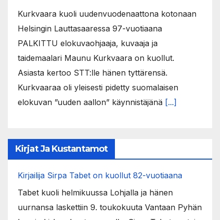
Kurkvaara kuoli uudenvuodenaattona kotonaan
Helsingin Lauttasaaressa 97-vuotiaana
PALKITTU elokuvaohjaaja, kuvaaja ja
taidemaalari Maunu Kurkvaara on kuollut.
Asiasta kertoo STT:lle hänen tyttärensä.
Kurkvaaraa oli yleisesti pidetty suomalaisen
elokuvan ”uuden aallon” käynnistäjänä
[...]
Kirjat Ja Kustantamot
Kirjailija Sirpa Tabet on kuollut 82-vuotiaana
Tabet kuoli helmikuussa Lohjalla ja hänen
uurnansa laskettiin 9. toukokuuta Vantaan Pyhän