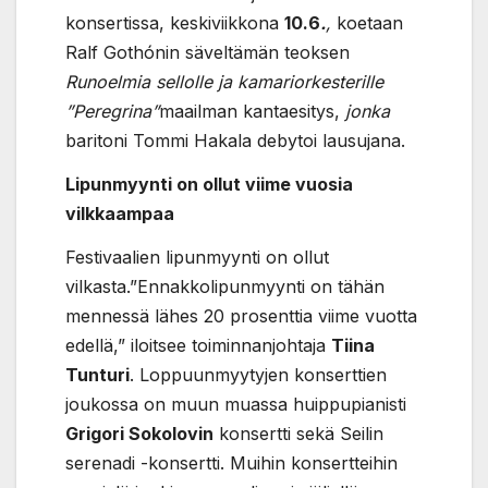
konsertissa, keskiviikkona
10.6
.
,
koetaan
Ralf Gothónin säveltämän teoksen
Runoelmia sellolle ja kamariorkesterille
”Peregrina”
maailman kantaesitys,
jonka
baritoni Tommi Hakala debytoi lausujana.
Lipunmyynti on ollut viime vuosia
vilkkaampaa
Festivaalien lipunmyynti on ollut
vilkasta.”Ennakkolipunmyynti on tähän
mennessä lähes 20 prosenttia viime vuotta
edellä,” iloitsee toiminnanjohtaja
Tiina
Tunturi
. Loppuunmyytyjen konserttien
joukossa on muun muassa huippupianisti
Grigori Sokolovin
konsertti sekä Seilin
serenadi -konsertti. Muihin konsertteihin