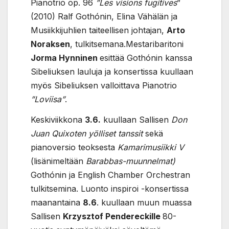
Pianotrio op. 96
”Les visions fugitives
”
(2010) Ralf Gothónin, Elina Vähälän ja
Musiikkijuhlien taiteellisen johtajan,
Arto
Noraksen
, tulkitsemana.Mestaribaritoni
Jorma Hynninen
esittää Gothónin kanssa
Sibeliuksen lauluja ja konsertissa kuullaan
myös Sibeliuksen valloittava Pianotrio
”Loviisa”
.
Keskiviikkona
3.6.
kuullaan Sallisen
Don
Juan Quixoten
yölliset tanssit
sekä
pianoversio teoksesta
Kamarimusiikki V
(lisänimeltään
Barabbas-muunnelmat)
Gothónin ja English Chamber Orchestran
tulkitsemina. Luonto inspiroi -konsertissa
maanantaina
8.6
. kuullaan muun muassa
Sallisen
Krzysztof Pendereckille
80-