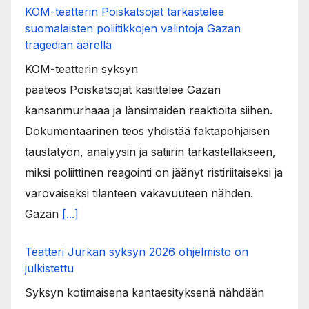
KOM-teatterin Poiskatsojat tarkastelee
suomalaisten poliitikkojen valintoja Gazan
tragedian äärellä
KOM-teatterin syksyn
pääteos Poiskatsojat käsittelee Gazan
kansanmurhaaa ja länsimaiden reaktioita siihen.
Dokumentaarinen teos yhdistää faktapohjaisen
taustatyön, analyysin ja satiirin tarkastellakseen,
miksi poliittinen reagointi on jäänyt ristiriitaiseksi ja
varovaiseksi tilanteen vakavuuteen nähden.
Gazan
[...]
Teatteri Jurkan syksyn 2026 ohjelmisto on
julkistettu
Syksyn kotimaisena kantaesityksenä nähdään