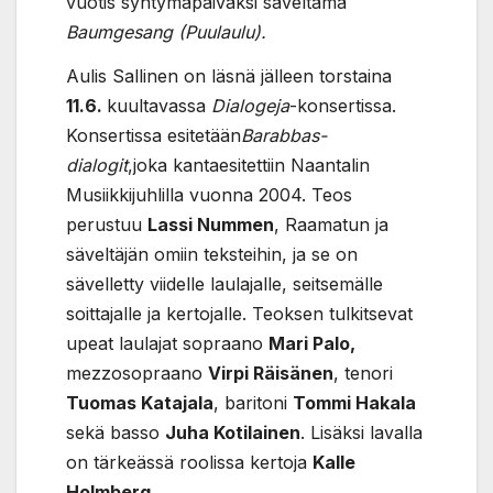
vuotis syntymäpäiväksi säveltämä
Baumgesang (Puulaulu).
Aulis Sallinen on läsnä jälleen torstaina
11.6.
kuultavassa
Dialogeja
-konsertissa.
Konsertissa esitetään
Barabbas-
dialogit
,joka kantaesitettiin Naantalin
Musiikkijuhlilla vuonna 2004. Teos
perustuu
Lassi Nummen
, Raamatun ja
säveltäjän omiin teksteihin, ja se on
sävelletty viidelle laulajalle, seitsemälle
soittajalle ja kertojalle. Teoksen tulkitsevat
upeat laulajat sopraano
Mari Palo,
mezzosopraano
Virpi Räisänen
, tenori
Tuomas Katajala
, baritoni
Tommi Hakala
sekä basso
Juha Kotilainen
. Lisäksi lavalla
on tärkeässä roolissa kertoja
Kalle
Holmberg
.