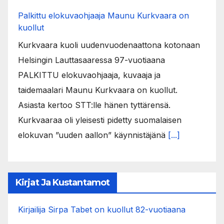
Palkittu elokuvaohjaaja Maunu Kurkvaara on
kuollut
Kurkvaara kuoli uudenvuodenaattona kotonaan
Helsingin Lauttasaaressa 97-vuotiaana
PALKITTU elokuvaohjaaja, kuvaaja ja
taidemaalari Maunu Kurkvaara on kuollut.
Asiasta kertoo STT:lle hänen tyttärensä.
Kurkvaaraa oli yleisesti pidetty suomalaisen
elokuvan ”uuden aallon” käynnistäjänä
[...]
Kirjat Ja Kustantamot
Kirjailija Sirpa Tabet on kuollut 82-vuotiaana