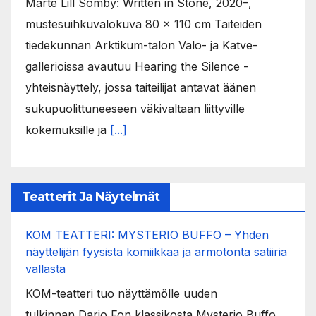
Marte Lill Somby: Written in Stone, 2020–,
mustesuihkuvalokuva 80 x 110 cm Taiteiden
tiedekunnan Arktikum-talon Valo- ja Katve-
gallerioissa avautuu Hearing the Silence -
yhteisnäyttely, jossa taiteilijat antavat äänen
sukupuolittuneeseen väkivaltaan liittyville
kokemuksille ja
[...]
Teatterit Ja Näytelmät
KOM TEATTERI: MYSTERIO BUFFO – Yhden
näyttelijän fyysistä komiikkaa ja armotonta satiiria
vallasta
KOM-teatteri tuo näyttämölle uuden
tulkinnan Dario Fon klassikosta Mysterio Buffo.