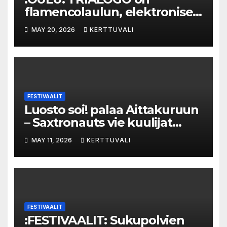
flamencolaulun, elektronisen
musiikin ja hylätyn tilan
MAY 20, 2026
KERTTUVALI
välinen trialogi
FESTIVAALIT
Luosto soi! palaa Aittakuruun
– Saxtronauts vie kuulijat
seikkailulle luonnon keskelle
MAY 11, 2026
KERTTUVALI
FESTIVAALIT
:FESTIVAALIT: Sukupolvien