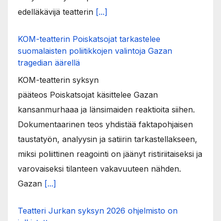
edelläkävijä teatterin
[...]
KOM-teatterin Poiskatsojat tarkastelee
suomalaisten poliitikkojen valintoja Gazan
tragedian äärellä
KOM-teatterin syksyn
pääteos Poiskatsojat käsittelee Gazan
kansanmurhaaa ja länsimaiden reaktioita siihen.
Dokumentaarinen teos yhdistää faktapohjaisen
taustatyön, analyysin ja satiirin tarkastellakseen,
miksi poliittinen reagointi on jäänyt ristiriitaiseksi ja
varovaiseksi tilanteen vakavuuteen nähden.
Gazan
[...]
Teatteri Jurkan syksyn 2026 ohjelmisto on