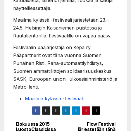
katutaidetta, lastenohjelmaa, ruokaa ja satoja
näytteilleasettajia.
Maailma kylässä -festivaali järjestetään 23.–
24.5. Helsingin Kaisaniemen puistossa ja
Rautatientorilla. Festivaalille on vapaa pääsy.
Festivaalin pääjärjestäjä on Kepa ry.
Pääpartnerit ovat tänä vuonna Suomen
Punainen Risti, Raha-automaattiyhdistys,
Suomen ammattiliittojen solidaarisuuskeskus
SASK, Euroopan unioni, ulkoasiainministeriö ja
Metro-lehti.
Maailma kylässä -festivaali
Elokuussa 2015
Flow Festival
Post
LuostoClassicissa
järjestetään tänä