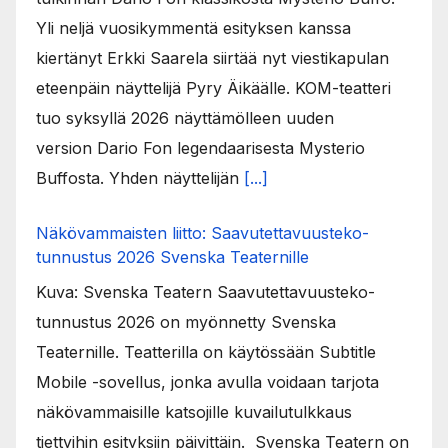
Yli neljä vuosikymmentä esityksen kanssa
kiertänyt Erkki Saarela siirtää nyt viestikapulan
eteenpäin näyttelijä Pyry Äikäälle. KOM-teatteri
tuo syksyllä 2026 näyttämölleen uuden
version Dario Fon legendaarisesta Mysterio
Buffosta. Yhden näyttelijän
[...]
Näkövammaisten liitto: Saavutettavuusteko-
tunnustus 2026 Svenska Teaternille
Kuva: Svenska Teatern Saavutettavuusteko-
tunnustus 2026 on myönnetty Svenska
Teaternille. Teatterilla on käytössään Subtitle
Mobile -sovellus, jonka avulla voidaan tarjota
näkövammaisille katsojille kuvailutulkkaus
tiettyihin esityksiin päivittäin. Svenska Teatern on