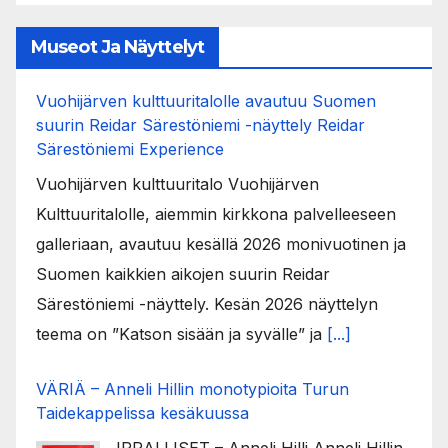
Museot Ja Näyttelyt
Vuohijärven kulttuuritalolle avautuu Suomen
suurin Reidar Särestöniemi -näyttely Reidar
Särestöniemi Experience
Vuohijärven kulttuuritalo Vuohijärven
Kulttuuritalolle, aiemmin kirkkona palvelleeseen
galleriaan, avautuu kesällä 2026 monivuotinen ja
Suomen kaikkien aikojen suurin Reidar
Särestöniemi -näyttely. Kesän 2026 näyttelyn
teema on ”Katson sisään ja syvälle” ja
[...]
VÄRIÄ – Anneli Hillin monotypioita Turun
Taidekappelissa kesäkuussa