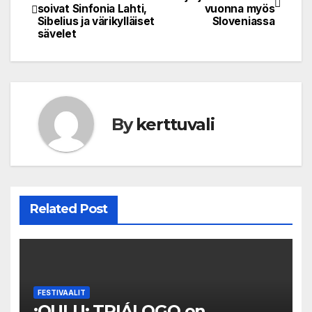
soivat Sinfonia Lahti,
vuonna myös
navigation
Sibelius ja värikylläiset
Sloveniassa
sävelet
By
kerttuvali
Related Post
FESTIVAALIT
:OULU: TRIÁLOGO on