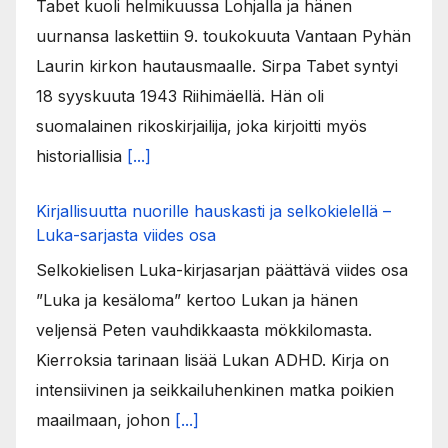
Tabet kuoli helmikuussa Lohjalla ja hänen
uurnansa laskettiin 9. toukokuuta Vantaan Pyhän
Laurin kirkon hautausmaalle. Sirpa Tabet syntyi
18 syyskuuta 1943 Riihimäellä. Hän oli
suomalainen rikoskirjailija, joka kirjoitti myös
historiallisia
[...]
Kirjallisuutta nuorille hauskasti ja selkokielellä –
Luka-sarjasta viides osa
Selkokielisen Luka-kirjasarjan päättävä viides osa
”Luka ja kesäloma” kertoo Lukan ja hänen
veljensä Peten vauhdikkaasta mökkilomasta.
Kierroksia tarinaan lisää Lukan ADHD. Kirja on
intensiivinen ja seikkailuhenkinen matka poikien
maailmaan, johon
[...]