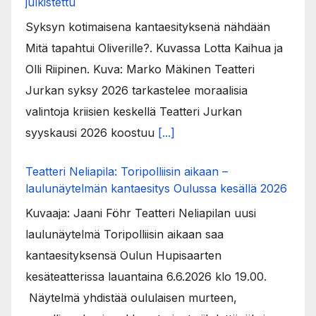
julkistettu
Syksyn kotimaisena kantaesityksenä nähdään
Mitä tapahtui Oliverille?. Kuvassa Lotta Kaihua ja
Olli Riipinen. Kuva: Marko Mäkinen Teatteri
Jurkan syksy 2026 tarkastelee moraalisia
valintoja kriisien keskellä Teatteri Jurkan
syyskausi 2026 koostuu
[...]
Teatteri Neliapila: Toripolliisin aikaan –
laulunäytelmän kantaesitys Oulussa kesällä 2026
Kuvaaja: Jaani Föhr Teatteri Neliapilan uusi
laulunäytelmä Toripolliisin aikaan saa
kantaesityksensä Oulun Hupisaarten
kesäteatterissa lauantaina 6.6.2026 klo 19.00.
Näytelmä yhdistää oululaisen murteen,