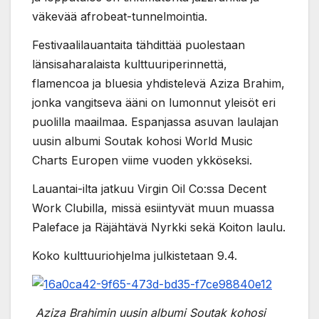
väkevää afrobeat-tunnelmointia.
Festivaalilauantaita tähdittää puolestaan
länsisaharalaista kulttuuriperinnettä,
flamencoa ja bluesia yhdistelevä Aziza Brahim,
jonka vangitseva ääni on lumonnut yleisöt eri
puolilla maailmaa. Espanjassa asuvan laulajan
uusin albumi Soutak kohosi World Music
Charts Europen viime vuoden ykköseksi.
Lauantai-ilta jatkuu Virgin Oil Co:ssa Decent
Work Clubilla, missä esiintyvät muun muassa
Paleface ja Räjähtävä Nyrkki sekä Koiton laulu.
Koko kulttuuriohjelma julkistetaan 9.4.
Aziza Brahimin uusin albumi Soutak kohosi