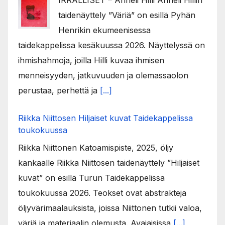
IRRALLISET – Anneli Hilli Anneli Hillin
taidenäyttely ”Väriä” on esillä Pyhän
Henrikin ekumeenisessa
taidekappelissa kesäkuussa 2026. Näyttelyssä on
ihmishahmoja, joilla Hilli kuvaa ihmisen
menneisyyden, jatkuvuuden ja olemassaolon
perustaa, perhettä ja
[...]
Riikka Niittosen Hiljaiset kuvat Taidekappelissa
toukokuussa
Riikka Niittonen Katoamispiste, 2025, öljy
kankaalle Riikka Niittosen taidenäyttely ”Hiljaiset
kuvat” on esillä Turun Taidekappelissa
toukokuussa 2026. Teokset ovat abstrakteja
öljyvärimaalauksista, joissa Niittonen tutkii valoa,
väriä ja materiaalin olemusta. Avajaisissa
[...]