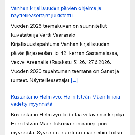
Vanhan kirjallisuuden päivien ohjelma ja
näytteilleasettajat julkistettu
Vuoden 2026 teemakuvan on suunnitellut
kuvataiteilija Vertti Vaarasalo
Kirjallisuustapahtuma Vanhan kirjallisuuden
päivät järjestetään jo 42. kerran Sastamalassa,
Vexve Areenalla (Ratakatu 5) 26.–27.6.2026.
Vuoden 2026 tapahtuman teemana on Sanat ja
tunteet. Näytteilleasettajat
[...]
Kustantamo Helmivyö: Harri István Mäen kirjoja
vedetty myynnistä
Kustantamo Helmivyö tiedottaa vetävänsä kirjailija
Harri István Mäen lukuisia romaaneja pois
myynnistä. Syynä on nuortenromaaneihin Loitsu