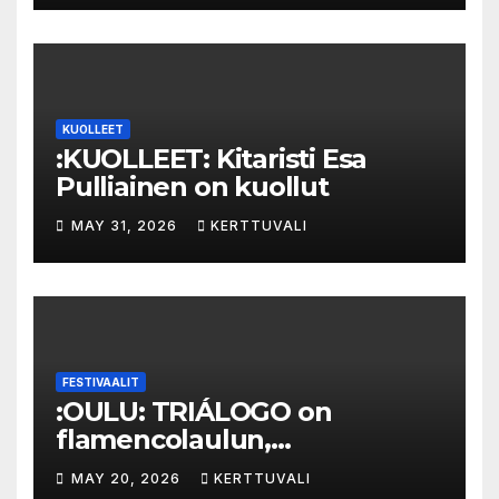
KUOLLEET
:KUOLLEET: Kitaristi Esa
Pulliainen on kuollut
MAY 31, 2026
KERTTUVALI
FESTIVAALIT
:OULU: TRIÁLOGO on
flamencolaulun,
elektronisen musiikin ja
MAY 20, 2026
KERTTUVALI
hylätyn tilan välinen trialogi