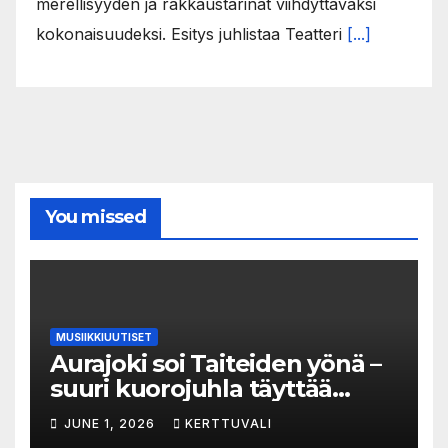
merellisyyden ja rakkaustarinat viihdyttäväksi
kokonaisuudeksi. Esitys juhlistaa Teatteri
[...]
You missed
MUSIIKKIUUTISET
Aurajoki soi Taiteiden yönä –
suuri kuorojuhla täyttää
jokirannan musiikilla
JUNE 1, 2026
KERTTUVALI