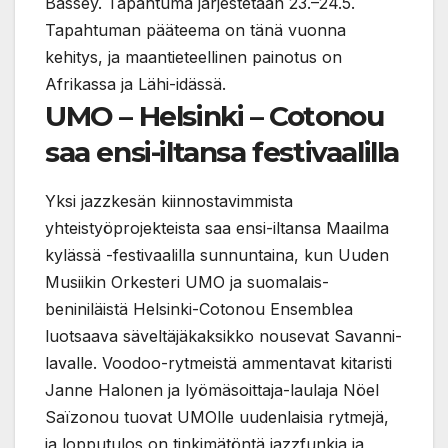
Bassey. Tapahtuma järjestetään 23.–24.5.
Tapahtuman pääteema on tänä vuonna
kehitys, ja maantieteellinen painotus on
Afrikassa ja Lähi-idässä.
UMO – Helsinki – Cotonou
saa ensi-iltansa festivaalilla
Yksi jazzkesän kiinnostavimmista
yhteistyöprojekteista saa ensi-iltansa Maailma
kylässä -festivaalilla sunnuntaina, kun Uuden
Musiikin Orkesteri UMO ja suomalais-
beniniläistä Helsinki-Cotonou Ensemblea
luotsaava säveltäjäkaksikko nousevat Savanni-
lavalle. Voodoo-rytmeistä ammentavat kitaristi
Janne Halonen ja lyömäsoittaja-laulaja Nöel
Saïzonou tuovat UMOlle uudenlaisia rytmejä,
ja lopputulos on tinkimätöntä jazzfunkia ja