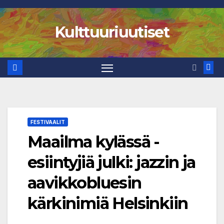
Skip
to
Kulttuuriuutiset
content
FESTIVAALIT
Maailma kylässä -
esiintyjiä julki: jazzin ja
aavikkobluesin
kärkinimiä Helsinkiin