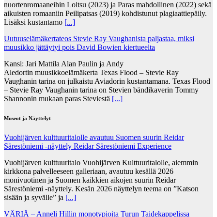
nuortenromaaneihin Loitsu (2023) ja Paras mahdollinen (2022) sekä
aikuisten romaaniin Peilipatsas (2019) kohdistunut plagiaattiepäily.
Lisäksi kustantamo
[...]
Uutuuselämäkertateos Stevie Ray Vaughanista paljastaa, miksi
muusikko jättäytyi pois David Bowien kiertueelta
Kansi: Jari Mattila Alan Paulin ja Andy
Aledortin muusikkoelämäkerta Texas Flood – Stevie Ray
Vaughanin tarina on julkaistu Aviadorin kustantamana. Texas Flood
– Stevie Ray Vaughanin tarina on Stevien bändikaverin Tommy
Shannonin mukaan paras Steviestä
[...]
Museot ja Näyttelyt
Vuohijärven kulttuuritalolle avautuu Suomen suurin Reidar
Särestöniemi -näyttely Reidar Särestöniemi Experience
Vuohijärven kulttuuritalo Vuohijärven Kulttuuritalolle, aiemmin
kirkkona palvelleeseen galleriaan, avautuu kesällä 2026
monivuotinen ja Suomen kaikkien aikojen suurin Reidar
Särestöniemi -näyttely. Kesän 2026 näyttelyn teema on ”Katson
sisään ja syvälle” ja
[...]
VÄRIÄ – Anneli Hillin monotypioita Turun Taidekappelissa