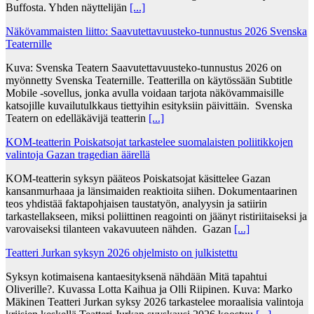
Buffosta. Yhden näyttelijän
[...]
Näkövammaisten liitto: Saavutettavuusteko-tunnustus 2026 Svenska
Teaternille
Kuva: Svenska Teatern Saavutettavuusteko-tunnustus 2026 on
myönnetty Svenska Teaternille. Teatterilla on käytössään Subtitle
Mobile -sovellus, jonka avulla voidaan tarjota näkövammaisille
katsojille kuvailutulkkaus tiettyihin esityksiin päivittäin. Svenska
Teatern on edelläkävijä teatterin
[...]
KOM-teatterin Poiskatsojat tarkastelee suomalaisten poliitikkojen
valintoja Gazan tragedian äärellä
KOM-teatterin syksyn pääteos Poiskatsojat käsittelee Gazan
kansanmurhaaa ja länsimaiden reaktioita siihen. Dokumentaarinen
teos yhdistää faktapohjaisen taustatyön, analyysin ja satiirin
tarkastellakseen, miksi poliittinen reagointi on jäänyt ristiriitaiseksi ja
varovaiseksi tilanteen vakavuuteen nähden. Gazan
[...]
Teatteri Jurkan syksyn 2026 ohjelmisto on julkistettu
Syksyn kotimaisena kantaesityksenä nähdään Mitä tapahtui
Oliverille?. Kuvassa Lotta Kaihua ja Olli Riipinen. Kuva: Marko
Mäkinen Teatteri Jurkan syksy 2026 tarkastelee moraalisia valintoja