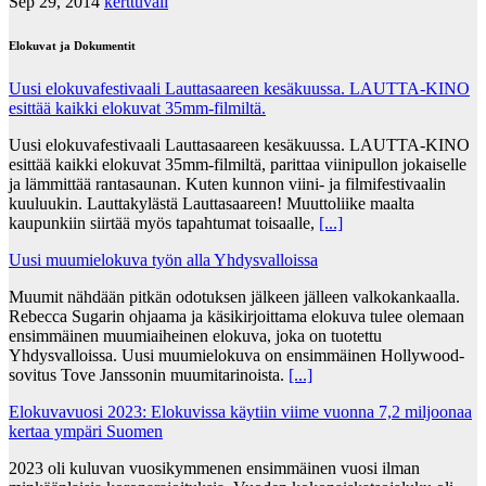
Sep 29, 2014
kerttuvali
Elokuvat ja Dokumentit
Uusi elokuvafestivaali Lauttasaareen kesäkuussa. LAUTTA-KINO
esittää kaikki elokuvat 35mm-filmiltä.
Uusi elokuvafestivaali Lauttasaareen kesäkuussa. LAUTTA-KINO
esittää kaikki elokuvat 35mm-filmiltä, parittaa viinipullon jokaiselle
ja lämmittää rantasaunan. Kuten kunnon viini- ja filmifestivaalin
kuuluukin. Lauttakylästä Lauttasaareen! Muuttoliike maalta
kaupunkiin siirtää myös tapahtumat toisaalle,
[...]
Uusi muumielokuva työn alla Yhdysvalloissa
Muumit nähdään pitkän odotuksen jälkeen jälleen valkokankaalla.
Rebecca Sugarin ohjaama ja käsikirjoittama elokuva tulee olemaan
ensimmäinen muumiaiheinen elokuva, joka on tuotettu
Yhdysvalloissa. Uusi muumielokuva on ensimmäinen Hollywood-
sovitus Tove Janssonin muumitarinoista.
[...]
Elokuvavuosi 2023: Elokuvissa käytiin viime vuonna 7,2 miljoonaa
kertaa ympäri Suomen
2023 oli kuluvan vuosikymmenen ensimmäinen vuosi ilman