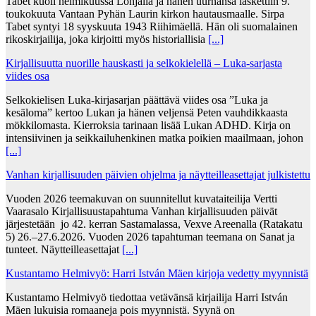
Tabet kuoli helmikuussa Lohjalla ja hänen uurnansa laskettiin 9.
toukokuuta Vantaan Pyhän Laurin kirkon hautausmaalle. Sirpa
Tabet syntyi 18 syyskuuta 1943 Riihimäellä. Hän oli suomalainen
rikoskirjailija, joka kirjoitti myös historiallisia
[...]
Kirjallisuutta nuorille hauskasti ja selkokielellä – Luka-sarjasta
viides osa
Selkokielisen Luka-kirjasarjan päättävä viides osa ”Luka ja
kesäloma” kertoo Lukan ja hänen veljensä Peten vauhdikkaasta
mökkilomasta. Kierroksia tarinaan lisää Lukan ADHD. Kirja on
intensiivinen ja seikkailuhenkinen matka poikien maailmaan, johon
[...]
Vanhan kirjallisuuden päivien ohjelma ja näytteilleasettajat julkistettu
Vuoden 2026 teemakuvan on suunnitellut kuvataiteilija Vertti
Vaarasalo Kirjallisuustapahtuma Vanhan kirjallisuuden päivät
järjestetään jo 42. kerran Sastamalassa, Vexve Areenalla (Ratakatu
5) 26.–27.6.2026. Vuoden 2026 tapahtuman teemana on Sanat ja
tunteet. Näytteilleasettajat
[...]
Kustantamo Helmivyö: Harri István Mäen kirjoja vedetty myynnistä
Kustantamo Helmivyö tiedottaa vetävänsä kirjailija Harri István
Mäen lukuisia romaaneja pois myynnistä. Syynä on