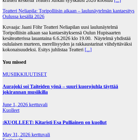
kriisien keskellä Teatteri Jurkan syyskausi 2026 koostuu
[...]
Teatteri Neliapila: Toripolliisin aikaan – laulunäytelmän kantaesitys
Oulussa kesällä 2026
Kuvaaja: Jaani Föhr Teatteri Neliapilan uusi laulunäytelmä
Toripolliisin aikaan saa kantaesityksensä Oulun Hupisaarten
kesäteatterissa lauantaina 6.6.2026 klo 19.00. Näytelmä yhdistää
oululaisen murteen, merellisyyden ja rakkaustarinat viihdyttäväksi
kokonaisuudeksi. Esitys juhlistaa Teatteri
[...]
You missed
MUSIIKKIUUTISET
Aurajoki soi Taiteiden yönä – suuri kuorojuhla täyttää
jokirannan musiikilla
June 1, 2026
kerttuvali
Kuolleet
:KUOLLEET: Kitaristi Esa Pulliainen on kuollut
May 31, 2026
kerttuvali