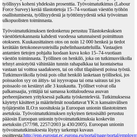
työllisyys koheni yhdeksän prosenttia. Työvoimatutkimus (Labour
Force Survey) kerää tilastotietoja 15–74-vuotiaan väestön työhön
osallistumisesta, työllisyydestä ja työttömyydestä sekä työvoiman
ulkopuolisten toiminnasta.
Työvoimatutkimuksen tiedonkeruu perustuu Tilastokeskuksen
väestötietokannasta kahdesti vuodessa satunnaisesti poimittuun
otokseen. Kuukausittainen otos on noin 12 000 henkeä ja tiedot
kerätään tietokoneavusteisilla puhelinhaastatteluilla. Vastaajien
antamien tietojen pohjalta luodaan kuva koko 15–74-vuotiaan
väestön toiminnasta. Työllinen on henkilö, joka on tutkimusviikolla
tehnyt ansiotyötä vähintään tunnin rahapalkkaa tai luontaisetua
vastaan tai voittoa saadakseen, tai on ollut tilapäisesti poissa työstä.
Tutkimusviikolla työstä pois ollut henkilö lasketaan työlliseksi, jos
poissaolon syy on äitiys- tai isyysvapaa tai oma sairaus tai jos
poissaolo on kestänyt alle 3 kuukautta. Työlliset voivat olla
palkansaajia, yrittäjiä tai samassa kotitaloudessa asuvan
perheenjäsenen yrityksessä palkatta työskenteleviä. Tutkimuksessa
käytetyt käsitteet ja määritelmät noudattavat YK:n kansainvälisen
työjärjestön ILO:n suosituksia ja Euroopan unionin tilastotoimen
asetuksia. Työvoimatutkimuksen nykyinen tietosisältö perustuu
pääosin Euroopan unionin työvoimatutkimuksia koskeviin
asetuksiin (577/98, 2257/2003 ja 430/2005). Euroopan unionin
työvoimatutkimuksesta löytyy tarkempi kuvaus
osoitteesta:
http://epp.eurostat.ec.europa.eu/portal/page/portal/emplo