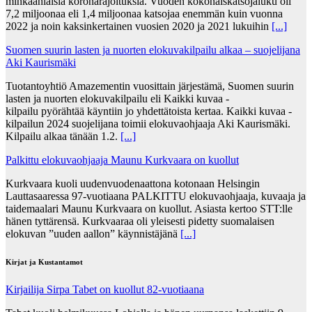
minkäänlaisia koronarajoituksia. Vuoden kokonaiskatsojaluku oli
7,2 miljoonaa eli 1,4 miljoonaa katsojaa enemmän kuin vuonna
2022 ja noin kaksinkertainen vuosien 2020 ja 2021 lukuihin
[...]
Suomen suurin lasten ja nuorten elokuvakilpailu alkaa – suojelijana
Aki Kaurismäki
Tuotantoyhtiö Amazementin vuosittain järjestämä, Suomen suurin
lasten ja nuorten elokuvakilpailu eli Kaikki kuvaa -
kilpailu pyörähtää käyntiin jo yhdettätoista kertaa. Kaikki kuvaa -
kilpailun 2024 suojelijana toimii elokuvaohjaaja Aki Kaurismäki.
Kilpailu alkaa tänään 1.2.
[...]
Palkittu elokuvaohjaaja Maunu Kurkvaara on kuollut
Kurkvaara kuoli uudenvuodenaattona kotonaan Helsingin
Lauttasaaressa 97-vuotiaana PALKITTU elokuvaohjaaja, kuvaaja ja
taidemaalari Maunu Kurkvaara on kuollut. Asiasta kertoo STT:lle
hänen tyttärensä. Kurkvaaraa oli yleisesti pidetty suomalaisen
elokuvan ”uuden aallon” käynnistäjänä
[...]
Kirjat ja Kustantamot
Kirjailija Sirpa Tabet on kuollut 82-vuotiaana