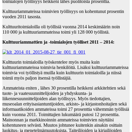
toimialojen työllisyys heikkeni lähes puolitoista prosenttia.
Kulttuuriammateissa toimivien työllisyys on kohentunut prosentin
vuoden 2011 tasosta.
Kulttuuritoimialoilla oli työllisiä vuonna 2014 keskimäärin noin
110 000 ja kulttuuriammateissa toimi yli 128 000 työllistä.
Kulttuuriammattien ja -toimialojen työlliset 2011 – 2014:
Kulttuurin toimialoilla työskentelee myös muita kuin
kulttuuriammateissa toimivia henkilöitä. Lisäksi kulttuuriammateissa
toimivia voi työllistyä muilla kuin kulttuurin toimialoilla ja niissä
toimii myös paljon itsensä työllistäjiä.
Ammateista eniten , lähes 30 prosentilla heikkeni arkkitehtien sekä
tuote- ja vaatesuunnittelijoiden ja yhdyskunta- ja
liikennesuunnittelijoiden alan työllisyys. Myös tiedottajien,
museoalan erityisasiantuntijoiden, arkisto- ja kirjastonhoitajien sekä
informaatikoiden ammateissa toimi 27 prosenttia vähemmän työllisiä
kuin vuonna 2011. Toimittajien lukumäärä putosi 12 prosenttia.
Mainonnan ja markkinoinnin ammateissa toimivien näyttäisi
kohentuneen selvästi. Muutos johtunee kuitenkin ainakin osittain
luokitus- ja menetelmämuutoksista. Taiteilijoiden ja kirjailijoiden