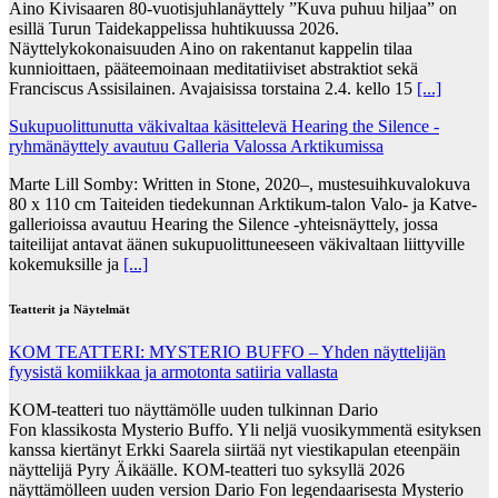
Aino Kivisaaren 80-vuotisjuhlanäyttely ”Kuva puhuu hiljaa” on
esillä Turun Taidekappelissa huhtikuussa 2026.
Näyttelykokonaisuuden Aino on rakentanut kappelin tilaa
kunnioittaen, pääteemoinaan meditatiiviset abstraktiot sekä
Franciscus Assisilainen. Avajaisissa torstaina 2.4. kello 15
[...]
Sukupuolittunutta väkivaltaa käsittelevä Hearing the Silence -
ryhmänäyttely avautuu Galleria Valossa Arktikumissa
Marte Lill Somby: Written in Stone, 2020–, mustesuihkuvalokuva
80 x 110 cm Taiteiden tiedekunnan Arktikum-talon Valo- ja Katve-
gallerioissa avautuu Hearing the Silence -yhteisnäyttely, jossa
taiteilijat antavat äänen sukupuolittuneeseen väkivaltaan liittyville
kokemuksille ja
[...]
Teatterit ja Näytelmät
KOM TEATTERI: MYSTERIO BUFFO – Yhden näyttelijän
fyysistä komiikkaa ja armotonta satiiria vallasta
KOM-teatteri tuo näyttämölle uuden tulkinnan Dario
Fon klassikosta Mysterio Buffo. Yli neljä vuosikymmentä esityksen
kanssa kiertänyt Erkki Saarela siirtää nyt viestikapulan eteenpäin
näyttelijä Pyry Äikäälle. KOM-teatteri tuo syksyllä 2026
näyttämölleen uuden version Dario Fon legendaarisesta Mysterio