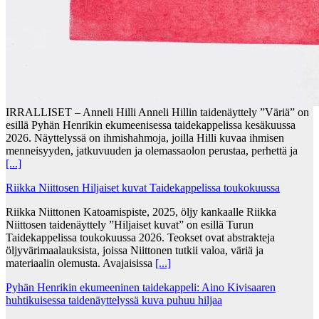
IRRALLISET – Anneli Hilli Anneli Hillin taidenäyttely ”Väriä” on
esillä Pyhän Henrikin ekumeenisessa taidekappelissa kesäkuussa
2026. Näyttelyssä on ihmishahmoja, joilla Hilli kuvaa ihmisen
menneisyyden, jatkuvuuden ja olemassaolon perustaa, perhettä ja
[...]
Riikka Niittosen Hiljaiset kuvat Taidekappelissa toukokuussa
Riikka Niittonen Katoamispiste, 2025, öljy kankaalle Riikka
Niittosen taidenäyttely ”Hiljaiset kuvat” on esillä Turun
Taidekappelissa toukokuussa 2026. Teokset ovat abstrakteja
öljyvärimaalauksista, joissa Niittonen tutkii valoa, väriä ja
materiaalin olemusta. Avajaisissa
[...]
Pyhän Henrikin ekumeeninen taidekappeli: Aino Kivisaaren
huhtikuisessa taidenäyttelyssä kuva puhuu hiljaa