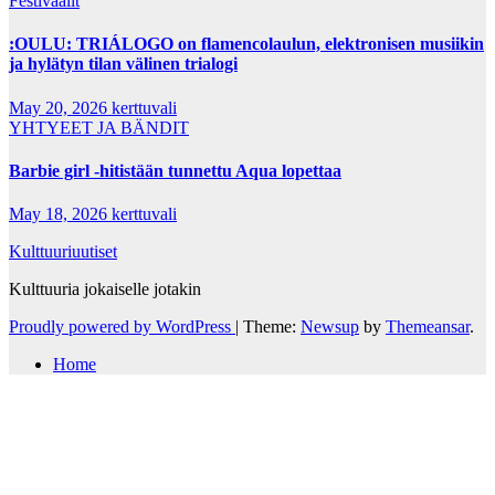
Festivaalit
:OULU: TRIÁLOGO on flamencolaulun, elektronisen musiikin
ja hylätyn tilan välinen trialogi
May 20, 2026
kerttuvali
YHTYEET JA BÄNDIT
Barbie girl -hitistään tunnettu Aqua lopettaa
May 18, 2026
kerttuvali
Kulttuuriuutiset
Kulttuuria jokaiselle jotakin
Proudly powered by WordPress
|
Theme:
Newsup
by
Themeansar
.
Home