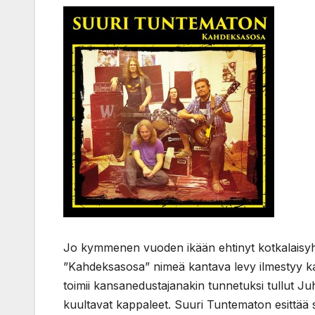
Jo kymmenen vuoden ikään ehtinyt kotkalaisyh
”Kahdeksasosa” nimeä kantava levy ilmestyy k
toimii kansanedustajanakin tunnetuksi tullut Ju
kuultavat kappaleet. Suuri Tuntematon esittää 