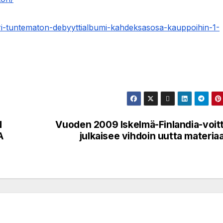
ri-tuntematon-debyyttialbumi-kahdeksasosa-kauppoihin-1-
N
Vuoden 2009 Iskelmä-Finlandia-voitt
A
julkaisee vihdoin uutta materiaa