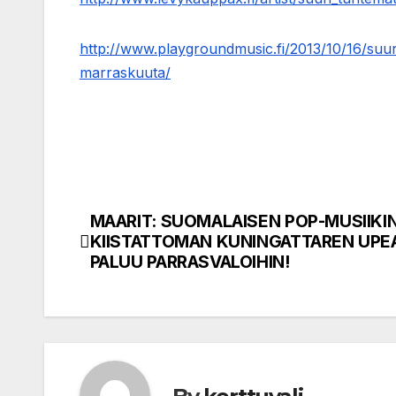
http://www.playgroundmusic.fi/2013/10/16/suu
marraskuuta/
MAARIT: SUOMALAISEN POP-MUSIIKI
Post
KIISTATTOMAN KUNINGATTAREN UPE
navigation
PALUU PARRASVALOIHIN!