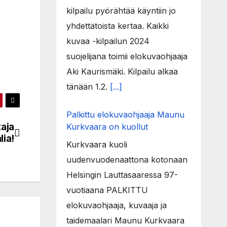
kilpailu pyörähtää käyntiin jo
yhdettätoista kertaa. Kaikki
kuvaa -kilpailun 2024
suojelijana toimii elokuvaohjaaja
Aki Kaurismäki. Kilpailu alkaa
tänään 1.2.
[...]
Palkittu elokuvaohjaaja Maunu
aja
Kurkvaara on kuollut
lia!
Kurkvaara kuoli
uudenvuodenaattona kotonaan
Helsingin Lauttasaaressa 97-
vuotiaana PALKITTU
elokuvaohjaaja, kuvaaja ja
taidemaalari Maunu Kurkvaara