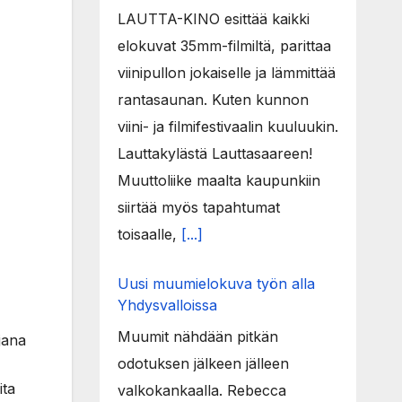
LAUTTA-KINO esittää kaikki
elokuvat 35mm-filmiltä, parittaa
viinipullon jokaiselle ja lämmittää
rantasaunan. Kuten kunnon
viini- ja filmifestivaalin kuuluukin.
Lauttakylästä Lauttasaareen!
Muuttoliike maalta kaupunkiin
siirtää myös tapahtumat
toisaalle,
[...]
Uusi muumielokuva työn alla
Yhdysvalloissa
Muumit nähdään pitkän
jana
odotuksen jälkeen jälleen
ita
valkokankaalla. Rebecca