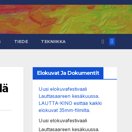
S
TIEDE
TEKNIIKKA
Elokuvat Ja Dokumentit
lä
Uusi elokuvafestivaali
Lauttasaareen kesäkuussa.
LAUTTA-KINO esittää kaikki
elokuvat 35mm-filmiltä.
Uusi elokuvafestivaali
Lauttasaareen kesäkuussa.