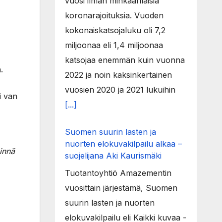
vuosi ilman minkäänlaisia
koronarajoituksia. Vuoden
kokonaiskatsojaluku oli 7,2
miljoonaa eli 1,4 miljoonaa
katsojaa enemmän kuin vuonna
.
2022 ja noin kaksinkertainen
vuosien 2020 ja 2021 lukuihin
i van
[...]
Suomen suurin lasten ja
nuorten elokuvakilpailu alkaa –
innä
suojelijana Aki Kaurismäki
Tuotantoyhtiö Amazementin
vuosittain järjestämä, Suomen
suurin lasten ja nuorten
elokuvakilpailu eli Kaikki kuvaa -