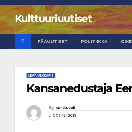
Skip
to
Kulttuuriuutiset
content
PÄÄUUTISET
POLITIIKKA
OIK
LEVYJULKKARIT
Kansanedustaja Eer
By
kerttuvali
OCT 18, 2013