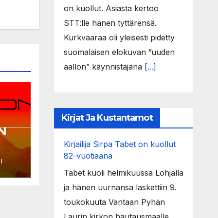
on kuollut. Asiasta kertoo
STT:lle hänen tyttärensä.
Kurkvaaraa oli yleisesti pidetty
suomalaisen elokuvan ”uuden
aallon” käynnistäjänä
[...]
Kirjat Ja Kustantamot
N
Kirjailija Sirpa Tabet on kuollut
I
82-vuotiaana
I
2023
Tabet kuoli helmikuussa Lohjalla
ja hänen uurnansa laskettiin 9.
toukokuuta Vantaan Pyhän
Laurin kirkon hautausmaalle.