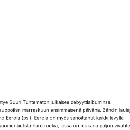
tye Suuri Tuntematon julkaisee debyyttialbuminsa.
auppoihin marraskuun ensimmäisenä päivänä. Bändin laula
ho Eerola (ps.). Eerola on myös sanoittanut kaikki levyllä
suomenkielistä hard rockia, jossa on mukana paljon vivahte