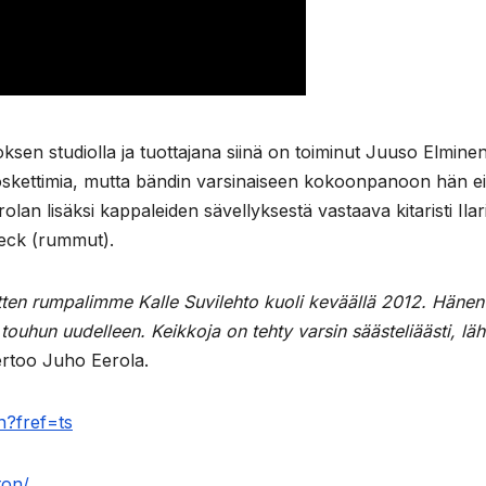
ksen studiolla ja tuottajana siinä on toiminut Juuso Elminen
oskettimia, mutta bändin varsinaiseen kokoonpanoon hän ei
an lisäksi kappaleiden sävellyksestä vastaava kitaristi Ilar
Beck (rummut).
Sitten rumpalimme Kalle Suvilehto kuoli keväällä 2012. Hänen
ouhun uudelleen. Keikkoja on tehty varsin säästeliäästi, läh
ertoo Juho Eerola.
n?fref=ts
ton/