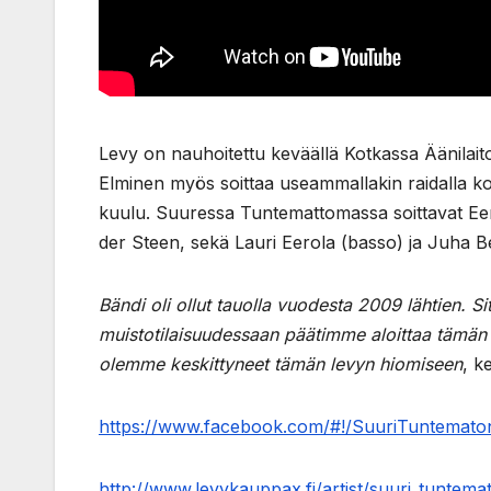
Levy on nauhoitettu keväällä Kotkassa Äänilaito
Elminen myös soittaa useammallakin raidalla k
kuulu. Suuressa Tuntemattomassa soittavat Eerol
der Steen, sekä Lauri Eerola (basso) ja Juha 
Bändi oli ollut tauolla vuodesta 2009 lähtien. 
muistotilaisuudessaan päätimme aloittaa tämän t
olemme keskittyneet tämän levyn hiomiseen
, k
https://www.facebook.com/#!/SuuriTuntemato
http://www.levykauppax.fi/artist/suuri_tuntema