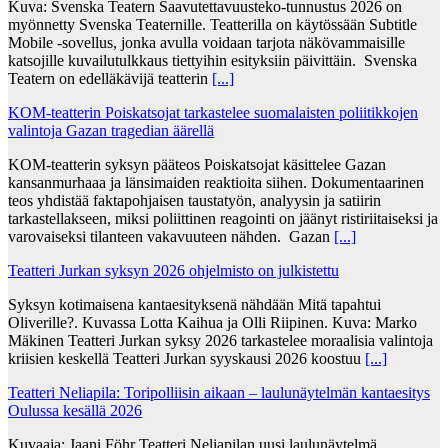
Kuva: Svenska Teatern Saavutettavuusteko-tunnustus 2026 on
myönnetty Svenska Teaternille. Teatterilla on käytössään Subtitle
Mobile -sovellus, jonka avulla voidaan tarjota näkövammaisille
katsojille kuvailutulkkaus tiettyihin esityksiin päivittäin. Svenska
Teatern on edelläkävijä teatterin
[...]
KOM-teatterin Poiskatsojat tarkastelee suomalaisten poliitikkojen
valintoja Gazan tragedian äärellä
KOM-teatterin syksyn pääteos Poiskatsojat käsittelee Gazan
kansanmurhaaa ja länsimaiden reaktioita siihen. Dokumentaarinen
teos yhdistää faktapohjaisen taustatyön, analyysin ja satiirin
tarkastellakseen, miksi poliittinen reagointi on jäänyt ristiriitaiseksi ja
varovaiseksi tilanteen vakavuuteen nähden. Gazan
[...]
Teatteri Jurkan syksyn 2026 ohjelmisto on julkistettu
Syksyn kotimaisena kantaesityksenä nähdään Mitä tapahtui
Oliverille?. Kuvassa Lotta Kaihua ja Olli Riipinen. Kuva: Marko
Mäkinen Teatteri Jurkan syksy 2026 tarkastelee moraalisia valintoja
kriisien keskellä Teatteri Jurkan syyskausi 2026 koostuu
[...]
Teatteri Neliapila: Toripolliisin aikaan – laulunäytelmän kantaesitys
Oulussa kesällä 2026
Kuvaaja: Jaani Föhr Teatteri Neliapilan uusi laulunäytelmä