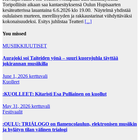
Toripolliisin aikaan saa kantaesityksensä Oulun Hupisaarten
kesäteatterissa lauantaina 6.6.2026 klo 19.00. Näytelmä yhdistää
oululaisen murteen, merellisyyden ja rakkaustarinat viihdyttäväksi
kokonaisuudeksi. Esitys juhlistaa Teatteri
[...]
You missed
MUSIIKKIUUTISET
Aurajoki soi Taiteiden yönä – suuri kuorojuhla täyttää
jokirannan musiikilla
June 1, 2026
kerttuvali
Kuolleet
:KUOLLEET: Kitaristi Esa Pulliainen on kuollut
May 31, 2026
kerttuvali
Festivaalit
:OULU: TRIÁLOGO on flamencolaulun, elektronisen musiikin
ja hylätyn tilan välinen trialogi