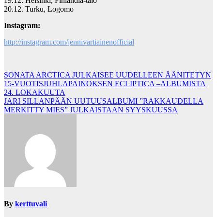
19.12. Helsinki, Finlandia-talo
20.12. Turku, Logomo
Instagram:
http://instagram.com/jennivartiainenofficial
Post
SONATA ARCTICA JULKAISEE UUDELLEEN ÄÄNITETYN
15-VUOTISJUHLAPAINOKSEN ECLIPTICA –ALBUMISTA
navigation
24. LOKAKUUTA
JARI SILLANPÄÄN UUTUUSALBUMI ”RAKKAUDELLA
MERKITTY MIES” JULKAISTAAN SYYSKUUSSA
By
kerttuvali