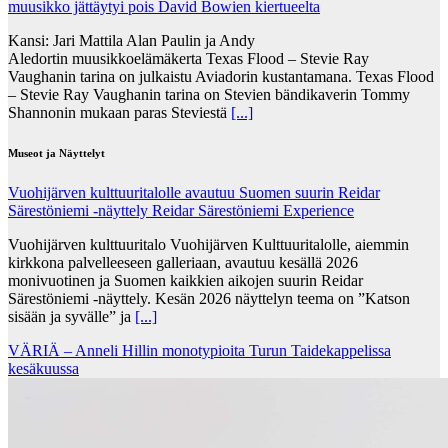
muusikko jättäytyi pois David Bowien kiertueelta
Kansi: Jari Mattila Alan Paulin ja Andy
Aledortin muusikkoelämäkerta Texas Flood – Stevie Ray
Vaughanin tarina on julkaistu Aviadorin kustantamana. Texas Flood
– Stevie Ray Vaughanin tarina on Stevien bändikaverin Tommy
Shannonin mukaan paras Steviestä
[...]
Museot ja Näyttelyt
Vuohijärven kulttuuritalolle avautuu Suomen suurin Reidar
Särestöniemi -näyttely Reidar Särestöniemi Experience
Vuohijärven kulttuuritalo Vuohijärven Kulttuuritalolle, aiemmin
kirkkona palvelleeseen galleriaan, avautuu kesällä 2026
monivuotinen ja Suomen kaikkien aikojen suurin Reidar
Särestöniemi -näyttely. Kesän 2026 näyttelyn teema on ”Katson
sisään ja syvälle” ja
[...]
VÄRIÄ – Anneli Hillin monotypioita Turun Taidekappelissa
kesäkuussa