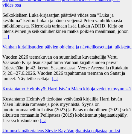
viides osa
Selkokielisen Luka-kirjasarjan päättävä viides osa ”Luka ja
kesäloma” kertoo Lukan ja hänen veljensä Peten vauhdikkaasta
mökkilomasta. Kierroksia tarinaan lisää Lukan ADHD. Kirja on
intensiivinen ja seikkailuhenkinen matka poikien maailmaan, johon
[...]
Vanhan kirjallisuuden päivien ohjelma ja näytteilleasettajat julkistettu
Vuoden 2026 teemakuvan on suunnitellut kuvataiteilija Vertti
Vaarasalo Kirjallisuustapahtuma Vanhan kirjallisuuden päivät
järjestetään jo 42. kerran Sastamalassa, Vexve Areenalla (Ratakatu
5) 26.–27.6.2026. Vuoden 2026 tapahtuman teemana on Sanat ja
tunteet. Näytteilleasettajat
[...]
Kustantamo Helmivyö: Harri István Mäen kirjoja vedetty myynnistä
Kustantamo Helmivyö tiedottaa vetävänsä kirjailija Harri István
Mäen lukuisia romaaneja pois myynnistä. Syynä on
nuortenromaaneihin Loitsu (2023) ja Paras mahdollinen (2022) sekä
aikuisten romaaniin Peilipatsas (2019) kohdistunut plagiaattiepäily.
Lisäksi kustantamo
[...]
Uutuuselämäkertateos Stevie Ray Vaughanista paljastaa, miksi