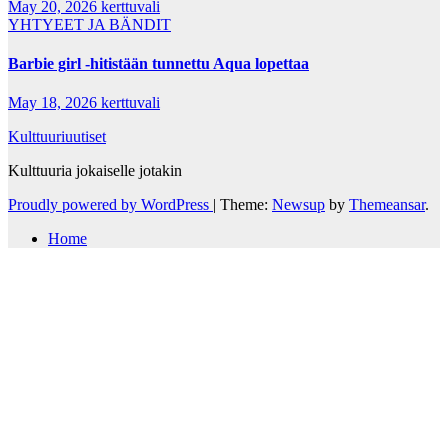
May 20, 2026
kerttuvali
YHTYEET JA BÄNDIT
Barbie girl -hitistään tunnettu Aqua lopettaa
May 18, 2026
kerttuvali
Kulttuuriuutiset
Kulttuuria jokaiselle jotakin
Proudly powered by WordPress
|
Theme:
Newsup
by
Themeansar
.
Home