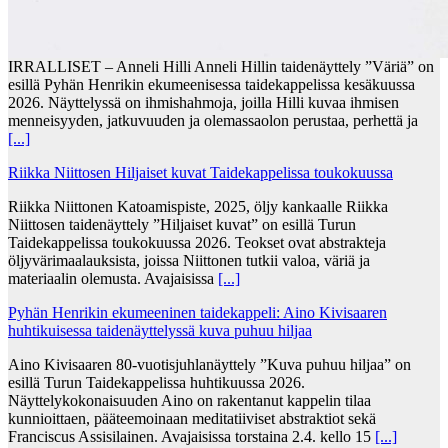
IRRALLISET – Anneli Hilli Anneli Hillin taidenäyttely ”Väriä” on
esillä Pyhän Henrikin ekumeenisessa taidekappelissa kesäkuussa
2026. Näyttelyssä on ihmishahmoja, joilla Hilli kuvaa ihmisen
menneisyyden, jatkuvuuden ja olemassaolon perustaa, perhettä ja
[...]
Riikka Niittosen Hiljaiset kuvat Taidekappelissa toukokuussa
Riikka Niittonen Katoamispiste, 2025, öljy kankaalle Riikka
Niittosen taidenäyttely ”Hiljaiset kuvat” on esillä Turun
Taidekappelissa toukokuussa 2026. Teokset ovat abstrakteja
öljyvärimaalauksista, joissa Niittonen tutkii valoa, väriä ja
materiaalin olemusta. Avajaisissa
[...]
Pyhän Henrikin ekumeeninen taidekappeli: Aino Kivisaaren
huhtikuisessa taidenäyttelyssä kuva puhuu hiljaa
Aino Kivisaaren 80-vuotisjuhlanäyttely ”Kuva puhuu hiljaa” on
esillä Turun Taidekappelissa huhtikuussa 2026.
Näyttelykokonaisuuden Aino on rakentanut kappelin tilaa
kunnioittaen, pääteemoinaan meditatiiviset abstraktiot sekä
Franciscus Assisilainen. Avajaisissa torstaina 2.4. kello 15
[...]