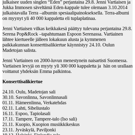
julkaisee uuden singlen “Eden” perjantaina 29.8. Jenni Vartiaisen ja
Jukka Immosen säveltämä Eden-kappale tulee olemaan 3.10.2014
julkaistavalla Terra –albumin spesiaalipainokseksella. Terra-albumi
on myynyt yli 40 000 kappaletta eli tuplaplatinaa.
Jenni Vartiaisen vilkas keikkakesä päättyy tulevana perjantaina 29.8.
Serena Pop&Rock –tapahtumaan Espoon Serenassa. Vartiainen
lähtee kiertueelle jälleen lokakuun alusta ja kymmenen
paikkakunnan konserttisalikiertue käynnistyy 24.10. Oulun
Madetojan salista.
Jenni Vartiainen on 2000-luvun menestynein naisartisti Suomessa.
Vartiaisen levyjä on myyty yli 300 000 kappaletta ja hän on urallaan
voittanut yhdeksän Emma palkintoa.
Konserttisalikiertue
24.10. Oulu, Madetojan sali
30.10. Savonlinna, Savonlinnasali
01.11. Hämeenlinna, Verkatehdas
02.11. Lahti, Sibeliustalo
16.11. Espoo, Tapiolasali
17.11. Tampere, Tampere-talo (Iso sali)
21.11. Kuopio, Kuopion musiikkikeskus
23.11. Jyväskylä, Paviljonki