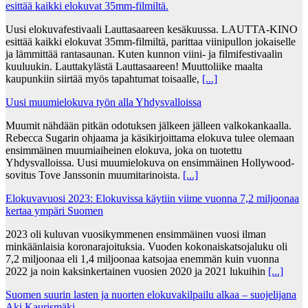
esittää kaikki elokuvat 35mm-filmiltä.
Uusi elokuvafestivaali Lauttasaareen kesäkuussa. LAUTTA-KINO
esittää kaikki elokuvat 35mm-filmiltä, parittaa viinipullon jokaiselle
ja lämmittää rantasaunan. Kuten kunnon viini- ja filmifestivaalin
kuuluukin. Lauttakylästä Lauttasaareen! Muuttoliike maalta
kaupunkiin siirtää myös tapahtumat toisaalle,
[...]
Uusi muumielokuva työn alla Yhdysvalloissa
Muumit nähdään pitkän odotuksen jälkeen jälleen valkokankaalla.
Rebecca Sugarin ohjaama ja käsikirjoittama elokuva tulee olemaan
ensimmäinen muumiaiheinen elokuva, joka on tuotettu
Yhdysvalloissa. Uusi muumielokuva on ensimmäinen Hollywood-
sovitus Tove Janssonin muumitarinoista.
[...]
Elokuvavuosi 2023: Elokuvissa käytiin viime vuonna 7,2 miljoonaa
kertaa ympäri Suomen
2023 oli kuluvan vuosikymmenen ensimmäinen vuosi ilman
minkäänlaisia koronarajoituksia. Vuoden kokonaiskatsojaluku oli
7,2 miljoonaa eli 1,4 miljoonaa katsojaa enemmän kuin vuonna
2022 ja noin kaksinkertainen vuosien 2020 ja 2021 lukuihin
[...]
Suomen suurin lasten ja nuorten elokuvakilpailu alkaa – suojelijana
Aki Kaurismäki