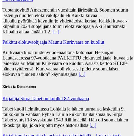
Tuotantoyhtiö Amazementin vuosittain järjestämä, Suomen suurin
lasten ja nuorten elokuvakilpailu eli Kaikki kuvaa -
kilpailu pyörähtää käyntiin jo yhdettätoista kertaa. Kaikki kuvaa -
kilpailun 2024 suojelijana toimii elokuvaohjaaja Aki Kaurismäki.
Kilpailu alkaa tänään 1.2.
[...]
Palkittu elokuvaohjaaja Maunu Kurkvaara on kuollut
Kurkvaara kuoli uudenvuodenaattona kotonaan Helsingin
Lauttasaaressa 97-vuotiaana PALKITTU elokuvaohjaaja, kuvaaja ja
taidemaalari Maunu Kurkvaara on kuollut. Asiasta kertoo STT:lle
hänen tyttärensä. Kurkvaaraa oli yleisesti pidetty suomalaisen
elokuvan ”uuden aallon” käynnistäjänä
[...]
Kirjat ja Kustantamot
Kirjailija Sirpa Tabet on kuollut 82-vuotiaana
Tabet kuoli helmikuussa Lohjalla ja hänen uurnansa laskettiin 9.
toukokuuta Vantaan Pyhän Laurin kirkon hautausmaalle. Sirpa
Tabet syntyi 18 syyskuuta 1943 Riihimäellä. Hän oli suomalainen
rikoskirjailija, joka kirjoitti myös historiallisia
[...]
Kirjallisuutta nuorille hauskasti ja selkokielellä – Luka-sarjasta