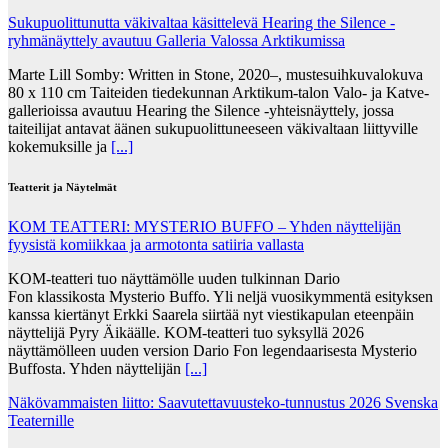
Sukupuolittunutta väkivaltaa käsittelevä Hearing the Silence -
ryhmänäyttely avautuu Galleria Valossa Arktikumissa
Marte Lill Somby: Written in Stone, 2020–, mustesuihkuvalokuva
80 x 110 cm Taiteiden tiedekunnan Arktikum-talon Valo- ja Katve-
gallerioissa avautuu Hearing the Silence -yhteisnäyttely, jossa
taiteilijat antavat äänen sukupuolittuneeseen väkivaltaan liittyville
kokemuksille ja
[...]
Teatterit ja Näytelmät
KOM TEATTERI: MYSTERIO BUFFO – Yhden näyttelijän
fyysistä komiikkaa ja armotonta satiiria vallasta
KOM-teatteri tuo näyttämölle uuden tulkinnan Dario
Fon klassikosta Mysterio Buffo. Yli neljä vuosikymmentä esityksen
kanssa kiertänyt Erkki Saarela siirtää nyt viestikapulan eteenpäin
näyttelijä Pyry Äikäälle. KOM-teatteri tuo syksyllä 2026
näyttämölleen uuden version Dario Fon legendaarisesta Mysterio
Buffosta. Yhden näyttelijän
[...]
Näkövammaisten liitto: Saavutettavuusteko-tunnustus 2026 Svenska
Teaternille