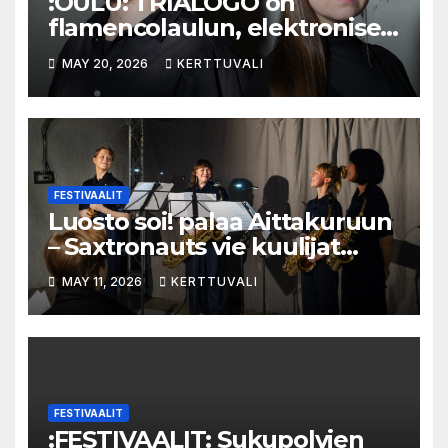
:OULU: TRIÁLOGO on
flamencolaulun, elektronisen
musiikin ja hylätyn tilan
MAY 20, 2026
KERTTUVALI
välinen trialogi
FESTIVAALIT
Luosto soi! palaa Aittakuruun
– Saxtronauts vie kuulijat
seikkailulle luonnon keskelle
MAY 11, 2026
KERTTUVALI
FESTIVAALIT
:FESTIVAALIT: Sukupolvien