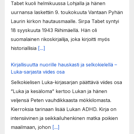
Tabet kuoli helmikuussa Lohjalla ja hänen
uurnansa laskettiin 9. toukokuuta Vantaan Pyhän
Laurin kirkon hautausmaalle. Sirpa Tabet syntyi
18 syyskuuta 1943 Riihimäellä. Hän oli
suomalainen rikoskirjailija, joka kirjoitti myös
historiallisia
[...]
Kirjallisuutta nuorille hauskasti ja selkokielellä –
Luka-sarjasta viides osa
Selkokielisen Luka-kirjasarjan päättävä viides osa
”Luka ja kesäloma” kertoo Lukan ja hänen
veljensä Peten vauhdikkaasta mökkilomasta.
Kierroksia tarinaan lisää Lukan ADHD. Kirja on
intensiivinen ja seikkailuhenkinen matka poikien
maailmaan, johon
[...]