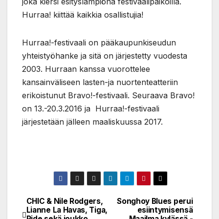
joka kiersi esityslämpiönä festivaalipaikoilla.
Hurraa! kiittää kaikkia osallistujia!
Hurraa!-festivaali on pääkaupunkiseudun
yhteistyöhanke ja sitä on järjestetty vuodesta
2003. Hurraan kanssa vuorottelee
kansainväliseen lasten-ja nuortenteatteriin
erikoistunut Bravo!-festivaali. Seuraava Bravo!
on 13.-20.3.2016 ja Hurraa!-festivaali
järjestetään jälleen maaliskuussa 2017.
CHIC & Nile Rodgers,
Songhoy Blues perui
Post
Lianne La Havas, Tiga,
esiintymisensä
Ride sekä joukko
Maailma kylässä -