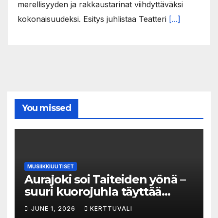
merellisyyden ja rakkaustarinat viihdyttäväksi
kokonaisuudeksi. Esitys juhlistaa Teatteri
[...]
You missed
MUSIIKKIUUTISET
Aurajoki soi Taiteiden yönä –
suuri kuorojuhla täyttää
jokirannan musiikilla
JUNE 1, 2026
KERTTUVALI