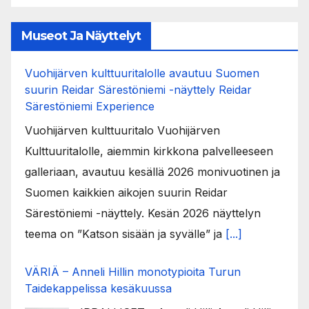
Museot Ja Näyttelyt
Vuohijärven kulttuuritalolle avautuu Suomen
suurin Reidar Särestöniemi -näyttely Reidar
Särestöniemi Experience
Vuohijärven kulttuuritalo Vuohijärven
Kulttuuritalolle, aiemmin kirkkona palvelleeseen
galleriaan, avautuu kesällä 2026 monivuotinen ja
Suomen kaikkien aikojen suurin Reidar
Särestöniemi -näyttely. Kesän 2026 näyttelyn
teema on ”Katson sisään ja syvälle” ja
[...]
VÄRIÄ – Anneli Hillin monotypioita Turun
Taidekappelissa kesäkuussa