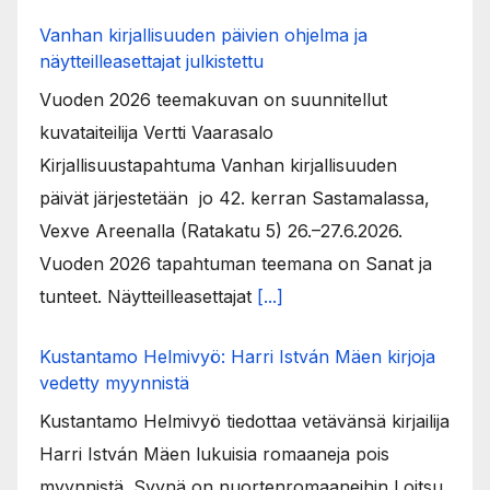
Vanhan kirjallisuuden päivien ohjelma ja
näytteilleasettajat julkistettu
Vuoden 2026 teemakuvan on suunnitellut
kuvataiteilija Vertti Vaarasalo
Kirjallisuustapahtuma Vanhan kirjallisuuden
päivät järjestetään jo 42. kerran Sastamalassa,
Vexve Areenalla (Ratakatu 5) 26.–27.6.2026.
Vuoden 2026 tapahtuman teemana on Sanat ja
tunteet. Näytteilleasettajat
[...]
Kustantamo Helmivyö: Harri István Mäen kirjoja
vedetty myynnistä
Kustantamo Helmivyö tiedottaa vetävänsä kirjailija
Harri István Mäen lukuisia romaaneja pois
myynnistä. Syynä on nuortenromaaneihin Loitsu