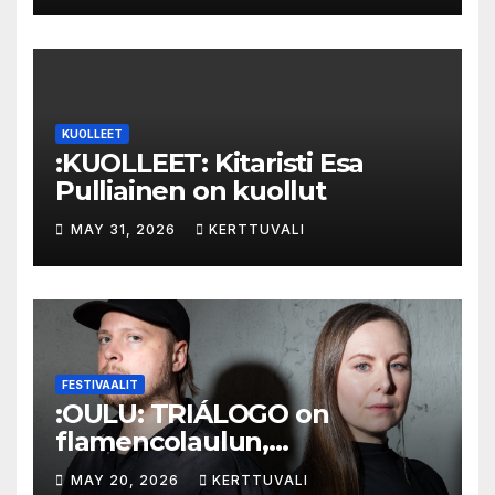
KUOLLEET
:KUOLLEET: Kitaristi Esa
Pulliainen on kuollut
MAY 31, 2026
KERTTUVALI
FESTIVAALIT
:OULU: TRIÁLOGO on
flamencolaulun,
elektronisen musiikin ja
MAY 20, 2026
KERTTUVALI