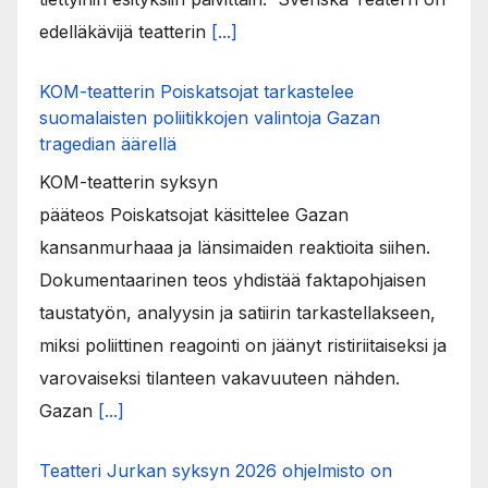
edelläkävijä teatterin
[...]
KOM-teatterin Poiskatsojat tarkastelee
suomalaisten poliitikkojen valintoja Gazan
tragedian äärellä
KOM-teatterin syksyn
pääteos Poiskatsojat käsittelee Gazan
kansanmurhaaa ja länsimaiden reaktioita siihen.
Dokumentaarinen teos yhdistää faktapohjaisen
taustatyön, analyysin ja satiirin tarkastellakseen,
miksi poliittinen reagointi on jäänyt ristiriitaiseksi ja
varovaiseksi tilanteen vakavuuteen nähden.
Gazan
[...]
Teatteri Jurkan syksyn 2026 ohjelmisto on