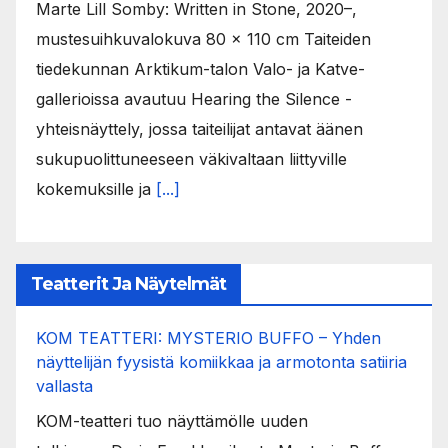
Marte Lill Somby: Written in Stone, 2020–,
mustesuihkuvalokuva 80 x 110 cm Taiteiden
tiedekunnan Arktikum-talon Valo- ja Katve-
gallerioissa avautuu Hearing the Silence -
yhteisnäyttely, jossa taiteilijat antavat äänen
sukupuolittuneeseen väkivaltaan liittyville
kokemuksille ja
[...]
Teatterit Ja Näytelmät
KOM TEATTERI: MYSTERIO BUFFO – Yhden
näyttelijän fyysistä komiikkaa ja armotonta satiiria
vallasta
KOM-teatteri tuo näyttämölle uuden