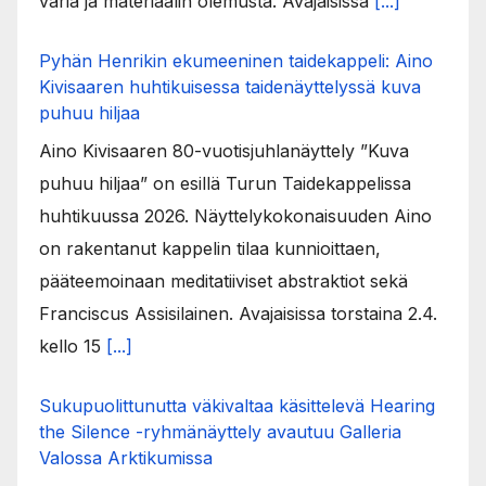
väriä ja materiaalin olemusta. Avajaisissa
[...]
Pyhän Henrikin ekumeeninen taidekappeli: Aino
Kivisaaren huhtikuisessa taidenäyttelyssä kuva
puhuu hiljaa
Aino Kivisaaren 80-vuotisjuhlanäyttely ”Kuva
puhuu hiljaa” on esillä Turun Taidekappelissa
huhtikuussa 2026. Näyttelykokonaisuuden Aino
on rakentanut kappelin tilaa kunnioittaen,
pääteemoinaan meditatiiviset abstraktiot sekä
Franciscus Assisilainen. Avajaisissa torstaina 2.4.
kello 15
[...]
Sukupuolittunutta väkivaltaa käsittelevä Hearing
the Silence -ryhmänäyttely avautuu Galleria
Valossa Arktikumissa