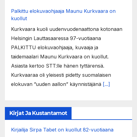
Palkittu elokuvaohjaaja Maunu Kurkvaara on
kuollut
Kurkvaara kuoli uudenvuodenaattona kotonaan
Helsingin Lauttasaaressa 97-vuotiaana
PALKITTU elokuvaohjaaja, kuvaaja ja
taidemaalari Maunu Kurkvaara on kuollut.
Asiasta kertoo STT:lle hänen tyttärensä.
Kurkvaaraa oli yleisesti pidetty suomalaisen
elokuvan ”uuden aallon” käynnistäjänä
[...]
Kirjat Ja Kustantamot
Kirjailija Sirpa Tabet on kuollut 82-vuotiaana