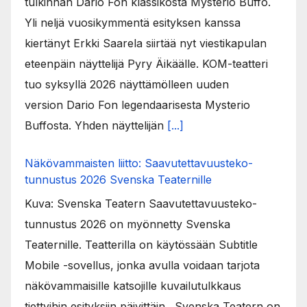
tulkinnan Dario Fon klassikosta Mysterio Buffo.
Yli neljä vuosikymmentä esityksen kanssa
kiertänyt Erkki Saarela siirtää nyt viestikapulan
eteenpäin näyttelijä Pyry Äikäälle. KOM-teatteri
tuo syksyllä 2026 näyttämölleen uuden
version Dario Fon legendaarisesta Mysterio
Buffosta. Yhden näyttelijän
[...]
Näkövammaisten liitto: Saavutettavuusteko-
tunnustus 2026 Svenska Teaternille
Kuva: Svenska Teatern Saavutettavuusteko-
tunnustus 2026 on myönnetty Svenska
Teaternille. Teatterilla on käytössään Subtitle
Mobile -sovellus, jonka avulla voidaan tarjota
näkövammaisille katsojille kuvailutulkkaus
tiettyihin esityksiin päivittäin. Svenska Teatern on