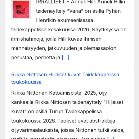
IRRALLISET – Anneli Hilli Anneli Hillin
taidenäyttely ”Väriä” on esillä Pyhän
Henrikin ekumeenisessa
taidekappelissa kesäkuussa 2026. Näyttelyssä on
ihmishahmoja, joilla Hilli kuvaa ihmisen
menneisyyden, jatkuvuuden ja olemassaolon
perustaa, perhettä ja
[...]
Riikka Niittosen Hiljaiset kuvat Taidekappelissa
toukokuussa
Riikka Niittonen Katoamispiste, 2025, öljy
kankaalle Riikka Niittosen taidenäyttely ”Hiljaiset
kuvat” on esillä Turun Taidekappelissa
toukokuussa 2026. Teokset ovat abstrakteja
öljyvärimaalauksista, joissa Niittonen tutkii valoa,