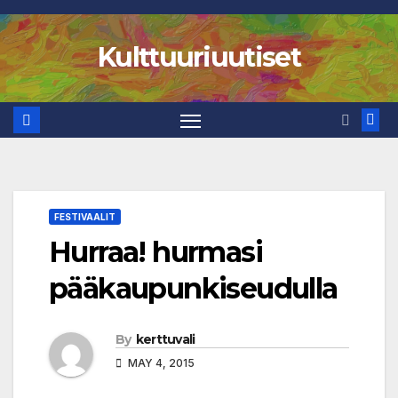
Skip
to
Kulttuuriuutiset
content
FESTIVAALIT
Hurraa! hurmasi
pääkaupunkiseudulla
By
kerttuvali
MAY 4, 2015