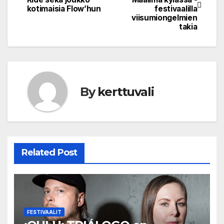
navigation
kotimaisia Flow’hun
festivaalilla
viisumiongelmien
takia
By
kerttuvali
Related Post
FESTIVAALIT