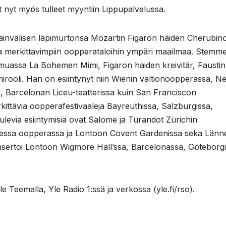
t nyt myös tulleet myyntiin Lippupalvelussa.
invälisen läpimurtonsa Mozartin Figaron häiden Cherubin
suja merkittävimpiin oopperataloihin ympäri maailmaa. Stemm
muassa La Bohemen Mimi, Figaron häiden kreivitär, Faustin
mirooli. Hän on esiintynyt niin Wienin valtionoopperassa, N
, Barcelonan Liceu-teatterissa kuin San Franciscon
ttäviä oopperafestivaaleja Bayreuthissa, Salzburgissa,
evia esiintymisiä ovat Salome ja Turandot Zürichin
laisessa oopperassa ja Lontoon Covent Gardenissa sekä Länn
onsertoi Lontoon Wigmore Hall’ssa, Barcelonassa, Göteborg
e Teemalla, Yle Radio 1:ssä ja verkossa (yle.fi/rso).