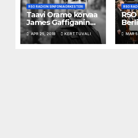
RSO RADION SINFONIAORKESTERI
RSO RAD
Taavi Oramo korvaa
RSO 
James Gaffiganin
Berli
RSO:n
Filh
APR 25, 2018
KERTTUVALI
MAR 5
kapellimestarina
Han
27.4.
johd