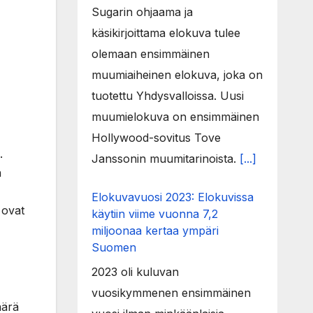
Sugarin ohjaama ja
käsikirjoittama elokuva tulee
olemaan ensimmäinen
muumiaiheinen elokuva, joka on
tuotettu Yhdysvalloissa. Uusi
muumielokuva on ensimmäinen
Hollywood-sovitus Tove
.
Janssonin muumitarinoista.
[...]
n
Elokuvavuosi 2023: Elokuvissa
 ovat
käytiin viime vuonna 7,2
miljoonaa kertaa ympäri
Suomen
2023 oli kuluvan
vuosikymmenen ensimmäinen
äärä