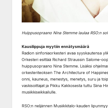
Huippusopraano Nina Stemme laulaa RSO:n sol
Kausilippuja myytiin ennätysmäärä
Radion sinfoniaorkesteri avaa syyskautensa ylik
Orkesteri esittää Richard Straussin Salome-oop
huippusopraano Nina Stemme. Lisäksi ohjelmass
orkesteriteoksen The Architecture of Happines
onni, kauneus, menestys, menetys, suru ja toip
vaskisoittajat ja Pikku Kakkosesta tuttu Siina 
musiikkiseikkailulle.
RSO:n neljännen Musiikkitalo-kauden lipunmyyn