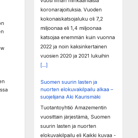
vuosi ilman minkäänlaisia
koronarajoituksia. Vuoden
kokonaiskatsojaluku oli 7,2
on
miljoonaa eli 1,4 miljoonaa
en
katsojaa enemmän kuin vuonna
2022 ja noin kaksinkertainen
ew
vuosien 2020 ja 2021 lukuihin
[...]
en
Suomen suurin lasten ja
nuorten elokuvakilpailu alkaa –
issa
suojelijana Aki Kaurismäki
Tuotantoyhtiö Amazementin
vuosittain järjestämä, Suomen
suurin lasten ja nuorten
elokuvakilpailu eli Kaikki kuvaa -