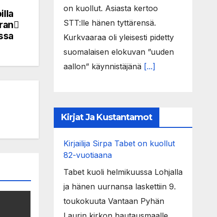
on kuollut. Asiasta kertoo
illa
STT:lle hänen tyttärensä.
ran
ssa
Kurkvaaraa oli yleisesti pidetty
suomalaisen elokuvan ”uuden
aallon” käynnistäjänä
[...]
Kirjat Ja Kustantamot
Kirjailija Sirpa Tabet on kuollut
82-vuotiaana
Tabet kuoli helmikuussa Lohjalla
ja hänen uurnansa laskettiin 9.
toukokuuta Vantaan Pyhän
Laurin kirkon hautausmaalle.