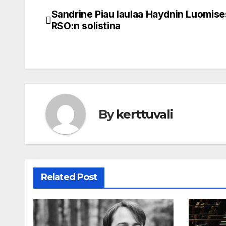
Sandrine Piau laulaa Haydnin Luomis
Post
RSO:n solistina
navigation
By
kerttuvali
Related Post