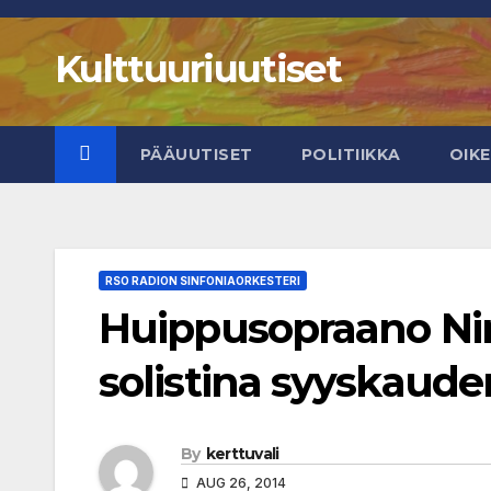
Skip
to
Kulttuuriuutiset
content
PÄÄUUTISET
POLITIIKKA
OIK
RSO RADION SINFONIAORKESTERI
Huippusopraano Ni
solistina syyskaud
By
kerttuvali
AUG 26, 2014