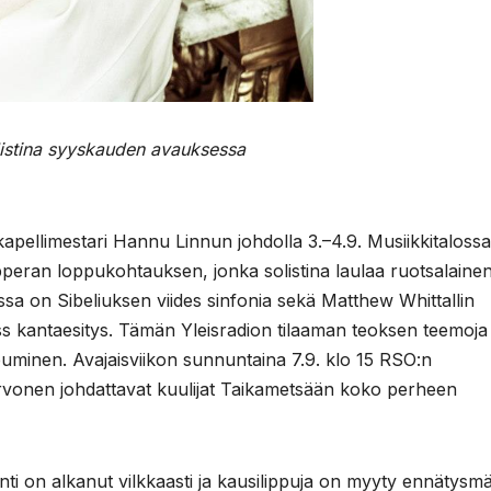
istina syyskauden avauksessa
apellimestari Hannu Linnun johdolla 3.–4.9. Musiikkitalossa
peran loppukohtauksen, jonka solistina laulaa ruotsalaine
a on Sibeliuksen viides sinfonia sekä Matthew Whittallin
s kantaesitys. Tämän Yleisradion tilaaman teoksen teemoja
uminen. Avajaisviikon sunnuntaina 7.9. klo 15 RSO:n
Hirvonen johdattavat kuulijat Taikametsään koko perheen
ti on alkanut vilkkaasti ja kausilippuja on myyty ennätysm