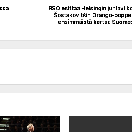
essa
RSO esittää Helsingin juhlaviiko
Šostakovitšin Orango-ooppe
ensimmäistä kertaa Suome