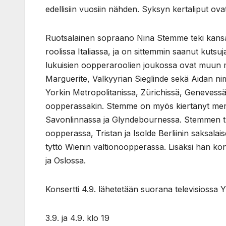
edellisiin vuosiin nähden. Syksyn kertaliput ova
Ruotsalainen sopraano Nina Stemme teki kansa
roolissa Italiassa, ja on sittemmin saanut kut
lukuisien oopperaroolien joukossa ovat muun 
Marguerite, Valkyyrian Sieglinde sekä Aidan ni
Yorkin Metropolitanissa, Zürichissä, Genevessä
oopperassakin. Stemme on myös kiertänyt merki
Savonlinnassa ja Glyndebournessa. Stemmen tul
oopperassa, Tristan ja Isolde Berliinin saksa
tyttö Wienin valtionoopperassa. Lisäksi hän k
ja Oslossa.
Konsertti 4.9. lähetetään suorana televisiossa Yl
3.9. ja 4.9. klo 19