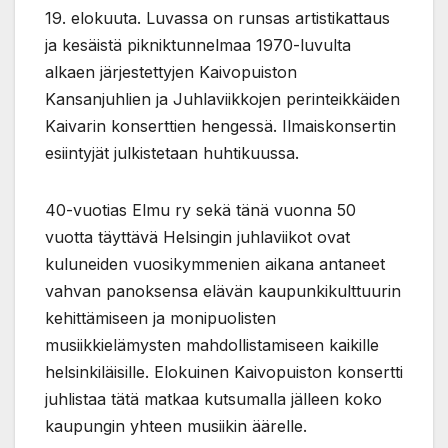
19. elokuuta. Luvassa on runsas artistikattaus
ja kesäistä pikniktunnelmaa 1970-luvulta
alkaen järjestettyjen Kaivopuiston
Kansanjuhlien ja Juhlaviikkojen perinteikkäiden
Kaivarin konserttien hengessä. Ilmaiskonsertin
esiintyjät julkistetaan huhtikuussa.
40-vuotias Elmu ry sekä tänä vuonna 50
vuotta täyttävä Helsingin juhlaviikot ovat
kuluneiden vuosikymmenien aikana antaneet
vahvan panoksensa elävän kaupunkikulttuurin
kehittämiseen ja monipuolisten
musiikkielämysten mahdollistamiseen kaikille
helsinkiläisille. Elokuinen Kaivopuiston konsertti
juhlistaa tätä matkaa kutsumalla jälleen koko
kaupungin yhteen musiikin äärelle.