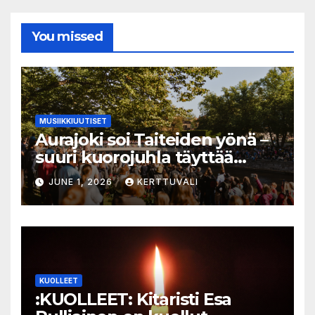
You missed
MUSIIKKIUUTISET
Aurajoki soi Taiteiden yönä –
suuri kuorojuhla täyttää
jokirannan musiikilla
JUNE 1, 2026
KERTTUVALI
KUOLLEET
:KUOLLEET: Kitaristi Esa