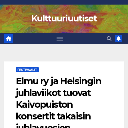
Skip
to
Kulttuuriuutiset
content
FESTIVAALIT
Elmu ry ja Helsingin
juhlaviikot tuovat
Kaivopuiston
konsertit takaisin
juhlavuosien