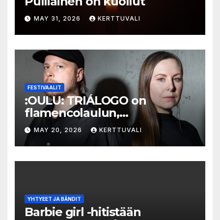
Pulliainen on kuollut
MAY 31, 2026
KERTTUVALI
FESTIVAALIT
:OULU: TRIÁLOGO on
flamencolaulun,
elektronisen musiikin ja
MAY 20, 2026
KERTTUVALI
hylätyn tilan välinen trialogi
YHTYEET JA BÄNDIT
Barbie girl -hitistään