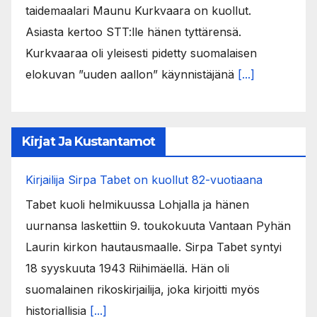
taidemaalari Maunu Kurkvaara on kuollut.
Asiasta kertoo STT:lle hänen tyttärensä.
Kurkvaaraa oli yleisesti pidetty suomalaisen
elokuvan ”uuden aallon” käynnistäjänä
[...]
Kirjat Ja Kustantamot
Kirjailija Sirpa Tabet on kuollut 82-vuotiaana
Tabet kuoli helmikuussa Lohjalla ja hänen
uurnansa laskettiin 9. toukokuuta Vantaan Pyhän
Laurin kirkon hautausmaalle. Sirpa Tabet syntyi
18 syyskuuta 1943 Riihimäellä. Hän oli
suomalainen rikoskirjailija, joka kirjoitti myös
historiallisia
[...]