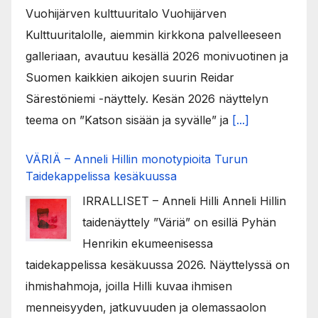
Vuohijärven kulttuuritalo Vuohijärven
Kulttuuritalolle, aiemmin kirkkona palvelleeseen
galleriaan, avautuu kesällä 2026 monivuotinen ja
Suomen kaikkien aikojen suurin Reidar
Särestöniemi -näyttely. Kesän 2026 näyttelyn
teema on ”Katson sisään ja syvälle” ja
[...]
VÄRIÄ – Anneli Hillin monotypioita Turun
Taidekappelissa kesäkuussa
IRRALLISET – Anneli Hilli Anneli Hillin
taidenäyttely ”Väriä” on esillä Pyhän
Henrikin ekumeenisessa
taidekappelissa kesäkuussa 2026. Näyttelyssä on
ihmishahmoja, joilla Hilli kuvaa ihmisen
menneisyyden, jatkuvuuden ja olemassaolon