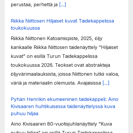
perustaa, perhettä ja
[...]
Riikka Niittosen Hiljaiset kuvat Taidekappelissa
toukokuussa
Riikka Niittonen Katoamispiste, 2025, öljy
kankaalle Riikka Niittosen taidenäyttely ”Hiljaiset
kuvat” on esillä Turun Taidekappelissa
toukokuussa 2026. Teokset ovat abstrakteja
öljyvärimaalauksista, joissa Niittonen tutkii valoa,
väriä ja materiaalin olemusta. Avajaisissa
[...]
Pyhän Henrikin ekumeeninen taidekappeli: Aino
Kivisaaren huhtikuisessa taidenäyttelyssä kuva
puhuu hiljaa
Aino Kivisaaren 80-vuotisjuhlanäyttely ”Kuva
puhuu hiljaa” on esillä Turun Taidekappelissa