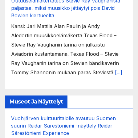
Uutuuselämäkertateos Stevie Ray Vaughanista
paljastaa, miksi muusikko jättäytyi pois David
Bowien kiertueelta
Kansi: Jari Mattila Alan Paulin ja Andy
Aledortin muusikkoelämäkerta Texas Flood –
Stevie Ray Vaughanin tarina on julkaistu
Aviadorin kustantamana. Texas Flood – Stevie
Ray Vaughanin tarina on Stevien bändikaverin
Tommy Shannonin mukaan paras Steviestä
[...]
Museot Ja Näyttelyt
Vuohijärven kulttuuritalolle avautuu Suomen
suurin Reidar Särestöniemi -näyttely Reidar
Särestöniemi Experience