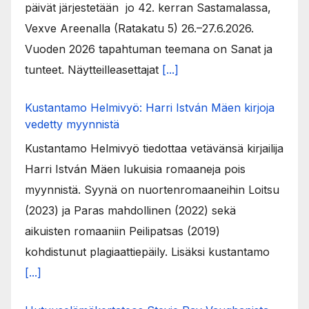
päivät järjestetään jo 42. kerran Sastamalassa,
Vexve Areenalla (Ratakatu 5) 26.–27.6.2026.
Vuoden 2026 tapahtuman teemana on Sanat ja
tunteet. Näytteilleasettajat
[...]
Kustantamo Helmivyö: Harri István Mäen kirjoja
vedetty myynnistä
Kustantamo Helmivyö tiedottaa vetävänsä kirjailija
Harri István Mäen lukuisia romaaneja pois
myynnistä. Syynä on nuortenromaaneihin Loitsu
(2023) ja Paras mahdollinen (2022) sekä
aikuisten romaaniin Peilipatsas (2019)
kohdistunut plagiaattiepäily. Lisäksi kustantamo
[...]