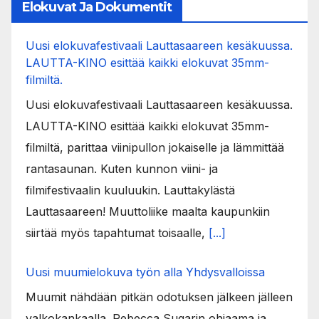
Elokuvat Ja Dokumentit
Uusi elokuvafestivaali Lauttasaareen kesäkuussa.
LAUTTA-KINO esittää kaikki elokuvat 35mm-
filmiltä.
Uusi elokuvafestivaali Lauttasaareen kesäkuussa.
LAUTTA-KINO esittää kaikki elokuvat 35mm-
filmiltä, parittaa viinipullon jokaiselle ja lämmittää
rantasaunan. Kuten kunnon viini- ja
filmifestivaalin kuuluukin. Lauttakylästä
Lauttasaareen! Muuttoliike maalta kaupunkiin
siirtää myös tapahtumat toisaalle,
[...]
Uusi muumielokuva työn alla Yhdysvalloissa
Muumit nähdään pitkän odotuksen jälkeen jälleen
valkokankaalla. Rebecca Sugarin ohjaama ja