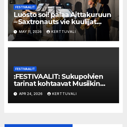
FESTIVAALIT
Luosto soi! palaa Aittakuruun
– Saxtronauts vie kuulijat
seikkailulle luonnon keskelle
MAY 11, 2026
KERTTUVALI
FESTIVAALIT
:FESTIVAALIT: Sukupolvien
tarinat kohtaavat Musiikin
ajassa
APR 24, 2026
KERTTUVALI