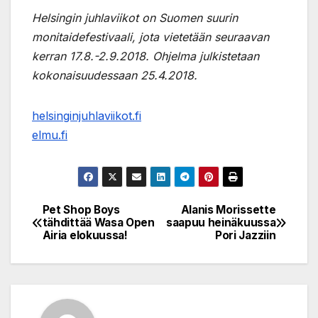
Helsingin juhlaviikot on Suomen suurin
monitaidefestivaali, jota vietetään seuraavan
kerran 17.8.-2.9.2018. Ohjelma julkistetaan
kokonaisuudessaan 25.4.2018.
helsinginjuhlaviikot.fi
elmu.fi
Pet Shop Boys
Alanis Morissette
Post
tähdittää Wasa Open
saapuu heinäkuussa
Airia elokuussa!
Pori Jazziin
navigation