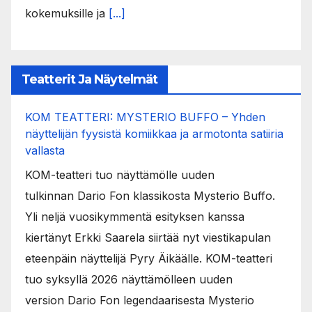
kokemuksille ja
[...]
Teatterit Ja Näytelmät
KOM TEATTERI: MYSTERIO BUFFO – Yhden
näyttelijän fyysistä komiikkaa ja armotonta satiiria
vallasta
KOM-teatteri tuo näyttämölle uuden
tulkinnan Dario Fon klassikosta Mysterio Buffo.
Yli neljä vuosikymmentä esityksen kanssa
kiertänyt Erkki Saarela siirtää nyt viestikapulan
eteenpäin näyttelijä Pyry Äikäälle. KOM-teatteri
tuo syksyllä 2026 näyttämölleen uuden
version Dario Fon legendaarisesta Mysterio