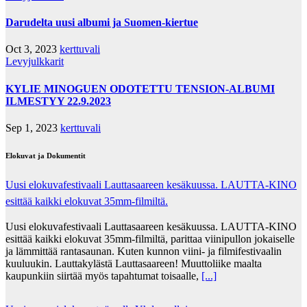
Darudelta uusi albumi ja Suomen-kiertue
Oct 3, 2023
kerttuvali
Levyjulkkarit
KYLIE MINOGUEN ODOTETTU TENSION-ALBUMI
ILMESTYY 22.9.2023
Sep 1, 2023
kerttuvali
Elokuvat ja Dokumentit
Uusi elokuvafestivaali Lauttasaareen kesäkuussa. LAUTTA-KINO
esittää kaikki elokuvat 35mm-filmiltä.
Uusi elokuvafestivaali Lauttasaareen kesäkuussa. LAUTTA-KINO
esittää kaikki elokuvat 35mm-filmiltä, parittaa viinipullon jokaiselle
ja lämmittää rantasaunan. Kuten kunnon viini- ja filmifestivaalin
kuuluukin. Lauttakylästä Lauttasaareen! Muuttoliike maalta
kaupunkiin siirtää myös tapahtumat toisaalle,
[...]