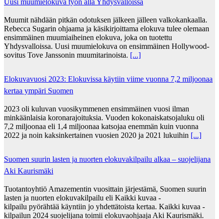
Uusi muumielokuva työn alla Yhdysvalloissa
Muumit nähdään pitkän odotuksen jälkeen jälleen valkokankaalla.
Rebecca Sugarin ohjaama ja käsikirjoittama elokuva tulee olemaan
ensimmäinen muumiaiheinen elokuva, joka on tuotettu
Yhdysvalloissa. Uusi muumielokuva on ensimmäinen Hollywood-
sovitus Tove Janssonin muumitarinoista.
[...]
Elokuvavuosi 2023: Elokuvissa käytiin viime vuonna 7,2 miljoonaa
kertaa ympäri Suomen
2023 oli kuluvan vuosikymmenen ensimmäinen vuosi ilman
minkäänlaisia koronarajoituksia. Vuoden kokonaiskatsojaluku oli
7,2 miljoonaa eli 1,4 miljoonaa katsojaa enemmän kuin vuonna
2022 ja noin kaksinkertainen vuosien 2020 ja 2021 lukuihin
[...]
Suomen suurin lasten ja nuorten elokuvakilpailu alkaa – suojelijana
Aki Kaurismäki
Tuotantoyhtiö Amazementin vuosittain järjestämä, Suomen suurin
lasten ja nuorten elokuvakilpailu eli Kaikki kuvaa -
kilpailu pyörähtää käyntiin jo yhdettätoista kertaa. Kaikki kuvaa -
kilpailun 2024 suojelijana toimii elokuvaohjaaja Aki Kaurismäki.