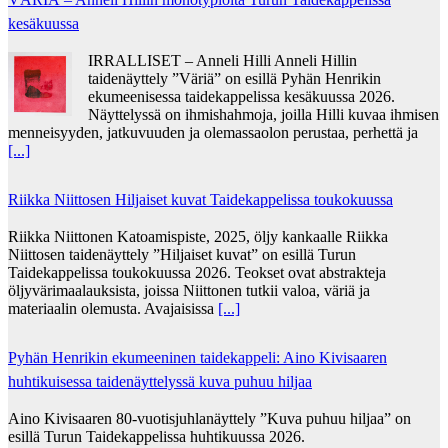
kesäkuussa
IRRALLISET – Anneli Hilli Anneli Hillin
taidenäyttely ”Väriä” on esillä Pyhän Henrikin
ekumeenisessa taidekappelissa kesäkuussa 2026.
Näyttelyssä on ihmishahmoja, joilla Hilli kuvaa ihmisen
menneisyyden, jatkuvuuden ja olemassaolon perustaa, perhettä ja
[...]
Riikka Niittosen Hiljaiset kuvat Taidekappelissa toukokuussa
Riikka Niittonen Katoamispiste, 2025, öljy kankaalle Riikka
Niittosen taidenäyttely ”Hiljaiset kuvat” on esillä Turun
Taidekappelissa toukokuussa 2026. Teokset ovat abstrakteja
öljyvärimaalauksista, joissa Niittonen tutkii valoa, väriä ja
materiaalin olemusta. Avajaisissa
[...]
Pyhän Henrikin ekumeeninen taidekappeli: Aino Kivisaaren
huhtikuisessa taidenäyttelyssä kuva puhuu hiljaa
Aino Kivisaaren 80-vuotisjuhlanäyttely ”Kuva puhuu hiljaa” on
esillä Turun Taidekappelissa huhtikuussa 2026.