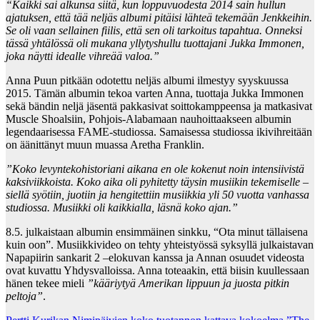
“Kaikki sai alkunsa siitä, kun loppuvuodesta 2014 sain hullun
ajatuksen, että tää neljäs albumi pitäisi lähteä tekemään Jenkkeihin.
Se oli vaan sellainen fiilis, että sen oli tarkoitus tapahtua. Onneksi
tässä yhtälössä oli mukana yllytyshullu tuottajani Jukka Immonen,
joka näytti idealle vihreää valoa.”
Anna Puun pitkään odotettu neljäs albumi ilmestyy syyskuussa
2015. Tämän albumin tekoa varten Anna, tuottaja Jukka Immonen
sekä bändin neljä jäsentä pakkasivat soittokamppeensa ja matkasivat
Muscle Shoalsiin, Pohjois-Alabamaan nauhoittaakseen albumin
legendaarisessa FAME-studiossa. Samaisessa studiossa ikivihreitään
on äänittänyt muun muassa Aretha Franklin.
”Koko levyntekohistoriani aikana en ole kokenut noin intensiivistä
kaksiviikkoista. Koko aika oli pyhitetty täysin musiikin tekemiselle –
siellä syötiin, juotiin ja hengitettiin musiikkia yli 50 vuotta vanhassa
studiossa. Musiikki oli kaikkialla, läsnä koko ajan.”
8.5. julkaistaan albumin ensimmäinen sinkku, “Ota minut tällaisena
kuin oon”. Musiikkivideo on tehty yhteistyössä syksyllä julkaistavan
Napapiirin sankarit 2 –elokuvan kanssa ja Annan osuudet videosta
ovat kuvattu Yhdysvalloissa. Anna toteaakin, että biisin kuullessaan
hänen tekee mieli
”kääriytyä Amerikan lippuun ja juosta pitkin
peltoja”
.