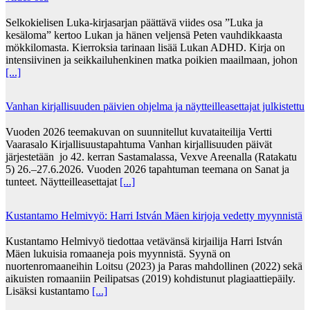
Selkokielisen Luka-kirjasarjan päättävä viides osa ”Luka ja
kesäloma” kertoo Lukan ja hänen veljensä Peten vauhdikkaasta
mökkilomasta. Kierroksia tarinaan lisää Lukan ADHD. Kirja on
intensiivinen ja seikkailuhenkinen matka poikien maailmaan, johon
[...]
Vanhan kirjallisuuden päivien ohjelma ja näytteilleasettajat julkistettu
Vuoden 2026 teemakuvan on suunnitellut kuvataiteilija Vertti
Vaarasalo Kirjallisuustapahtuma Vanhan kirjallisuuden päivät
järjestetään jo 42. kerran Sastamalassa, Vexve Areenalla (Ratakatu
5) 26.–27.6.2026. Vuoden 2026 tapahtuman teemana on Sanat ja
tunteet. Näytteilleasettajat
[...]
Kustantamo Helmivyö: Harri István Mäen kirjoja vedetty myynnistä
Kustantamo Helmivyö tiedottaa vetävänsä kirjailija Harri István
Mäen lukuisia romaaneja pois myynnistä. Syynä on
nuortenromaaneihin Loitsu (2023) ja Paras mahdollinen (2022) sekä
aikuisten romaaniin Peilipatsas (2019) kohdistunut plagiaattiepäily.
Lisäksi kustantamo
[...]