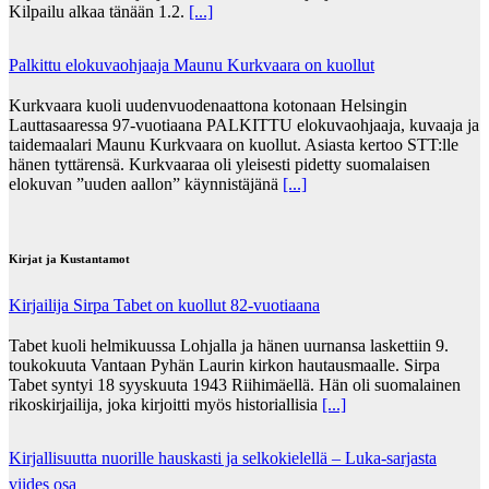
Kilpailu alkaa tänään 1.2.
[...]
Palkittu elokuvaohjaaja Maunu Kurkvaara on kuollut
Kurkvaara kuoli uudenvuodenaattona kotonaan Helsingin
Lauttasaaressa 97-vuotiaana PALKITTU elokuvaohjaaja, kuvaaja ja
taidemaalari Maunu Kurkvaara on kuollut. Asiasta kertoo STT:lle
hänen tyttärensä. Kurkvaaraa oli yleisesti pidetty suomalaisen
elokuvan ”uuden aallon” käynnistäjänä
[...]
Kirjat ja Kustantamot
Kirjailija Sirpa Tabet on kuollut 82-vuotiaana
Tabet kuoli helmikuussa Lohjalla ja hänen uurnansa laskettiin 9.
toukokuuta Vantaan Pyhän Laurin kirkon hautausmaalle. Sirpa
Tabet syntyi 18 syyskuuta 1943 Riihimäellä. Hän oli suomalainen
rikoskirjailija, joka kirjoitti myös historiallisia
[...]
Kirjallisuutta nuorille hauskasti ja selkokielellä – Luka-sarjasta
viides osa