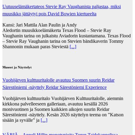
Uutuuselämäkertateos Stevie Ray Vaughanista paljastaa, miksi
muusikko jättäytyi pois David Bowien kiertueelta
Kansi: Jari Mattila Alan Paulin ja Andy
Aledortin muusikkoelämäkerta Texas Flood – Stevie Ray
Vaughanin tarina on julkaistu Aviadorin kustantamana. Texas Flood
– Stevie Ray Vaughanin tarina on Stevien bändikaverin Tommy
Shannonin mukaan paras Steviestä
[...]
Museot ja Näyttelyt
Vuohijärven kulttuuritalolle avautuu Suomen suurin Reidar
Särestöniemi -näyttely Reidar Särestöniemi Experience
Vuohijärven kulttuuritalo Vuohijärven Kulttuuritalolle, aiemmin
kirkkona palvelleeseen galleriaan, avautuu kesällä 2026
monivuotinen ja Suomen kaikkien aikojen suurin Reidar
Särestöniemi -näyttely. Kesän 2026 näyttelyn teema on ”Katson
sisään ja syvälle” ja
[...]
VÄRIÄ – Anneli Hillin monotypioita Turun Taidekappelissa