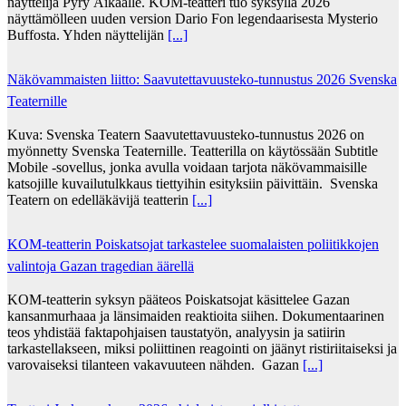
näyttelijä Pyry Äikäälle. KOM-teatteri tuo syksyllä 2026
näyttämölleen uuden version Dario Fon legendaarisesta Mysterio
Buffosta. Yhden näyttelijän
[...]
Näkövammaisten liitto: Saavutettavuusteko-tunnustus 2026 Svenska
Teaternille
Kuva: Svenska Teatern Saavutettavuusteko-tunnustus 2026 on
myönnetty Svenska Teaternille. Teatterilla on käytössään Subtitle
Mobile -sovellus, jonka avulla voidaan tarjota näkövammaisille
katsojille kuvailutulkkaus tiettyihin esityksiin päivittäin. Svenska
Teatern on edelläkävijä teatterin
[...]
KOM-teatterin Poiskatsojat tarkastelee suomalaisten poliitikkojen
valintoja Gazan tragedian äärellä
KOM-teatterin syksyn pääteos Poiskatsojat käsittelee Gazan
kansanmurhaaa ja länsimaiden reaktioita siihen. Dokumentaarinen
teos yhdistää faktapohjaisen taustatyön, analyysin ja satiirin
tarkastellakseen, miksi poliittinen reagointi on jäänyt ristiriitaiseksi ja
varovaiseksi tilanteen vakavuuteen nähden. Gazan
[...]