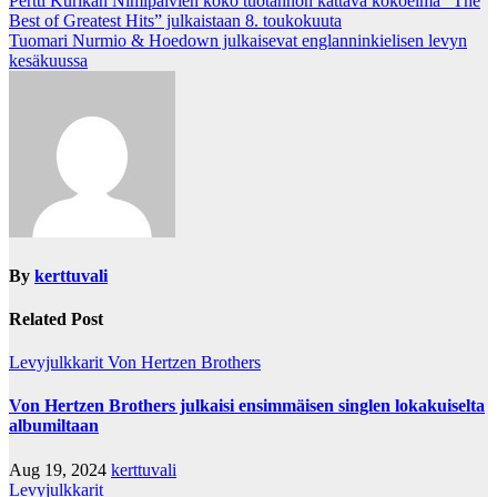
Post
Pertti Kurikan Nimipäivien koko tuotannon kattava kokoelma ”The
Best of Greatest Hits” julkaistaan 8. toukokuuta
navigation
Tuomari Nurmio & Hoedown julkaisevat englanninkielisen levyn
kesäkuussa
By
kerttuvali
Related Post
Levyjulkkarit
Von Hertzen Brothers
Von Hertzen Brothers julkaisi ensimmäisen singlen lokakuiselta
albumiltaan
Aug 19, 2024
kerttuvali
Levyjulkkarit