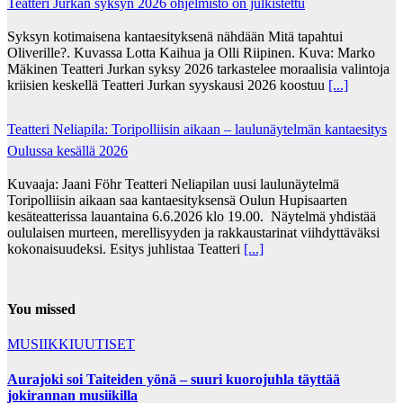
Teatteri Jurkan syksyn 2026 ohjelmisto on julkistettu
Syksyn kotimaisena kantaesityksenä nähdään Mitä tapahtui
Oliverille?. Kuvassa Lotta Kaihua ja Olli Riipinen. Kuva: Marko
Mäkinen Teatteri Jurkan syksy 2026 tarkastelee moraalisia valintoja
kriisien keskellä Teatteri Jurkan syyskausi 2026 koostuu
[...]
Teatteri Neliapila: Toripolliisin aikaan – laulunäytelmän kantaesitys
Oulussa kesällä 2026
Kuvaaja: Jaani Föhr Teatteri Neliapilan uusi laulunäytelmä
Toripolliisin aikaan saa kantaesityksensä Oulun Hupisaarten
kesäteatterissa lauantaina 6.6.2026 klo 19.00. Näytelmä yhdistää
oululaisen murteen, merellisyyden ja rakkaustarinat viihdyttäväksi
kokonaisuudeksi. Esitys juhlistaa Teatteri
[...]
You missed
MUSIIKKIUUTISET
Aurajoki soi Taiteiden yönä – suuri kuorojuhla täyttää
jokirannan musiikilla