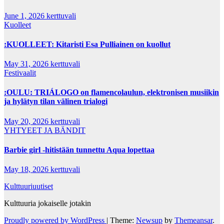
June 1, 2026
kerttuvali
Kuolleet
:KUOLLEET: Kitaristi Esa Pulliainen on kuollut
May 31, 2026
kerttuvali
Festivaalit
:OULU: TRIÁLOGO on flamencolaulun, elektronisen musiikin
ja hylätyn tilan välinen trialogi
May 20, 2026
kerttuvali
YHTYEET JA BÄNDIT
Barbie girl -hitistään tunnettu Aqua lopettaa
May 18, 2026
kerttuvali
Kulttuuriuutiset
Kulttuuria jokaiselle jotakin
Proudly powered by WordPress
|
Theme:
Newsup
by
Themeansar
.