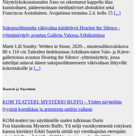
Näyttelykokonaisuuden Aino on rakentanut kappelin tilaa
kunnioittaen, pääteemoinaan meditatiiviset abstraktiot sekä
Franciscus Assisilainen. Avajaisissa torstaina 2.4. kello 15
[...]
Sukupuolittunutta väkivaltaa käsittelevä Hearing the Silence -
ryhmänäyttely avautuu Galleria Valossa Arktikumissa
Marte Lill Somby: Written in Stone, 2020–, mustesuihkuvalokuva
80 x 110 cm Taiteiden tiedekunnan Arktikum-talon Valo- ja Katve-
gallerioissa avautuu Hearing the Silence -yhteisnäyttely, jossa
taiteilijat antavat äänen sukupuolittuneeseen väkivaltaan liittyville
kokemuksille ja
[...]
Teatterit ja Näytelmät
KOM TEATTERI: MYSTERIO BUFFO – Yhden näyttelijän
fyysistä komiikkaa ja armotonta satiiria vallasta
KOM-teatteri tuo näyttämölle uuden tulkinnan Dario
Fon klassikosta Mysterio Buffo. Yli neljä vuosikymmentä esityksen
kanssa kiertänyt Erkki Saarela siirtää nyt viestikapulan eteenpäin