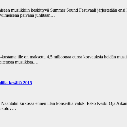
oniseen musiikkiin keskittyvä Summer Sound Festivaali järjestetään en
 viimeisenä päivänä juhlitaan…
ja -kustantajille on maksettu 4,5 miljoonaa euroa korvauksia heidän musii
oitetusta musiikista.…
illa kesällä 2015
i Naantalin kirkossa ennen illan konserttia valok. Esko Keski-Oja Aikam
 Sokolov…