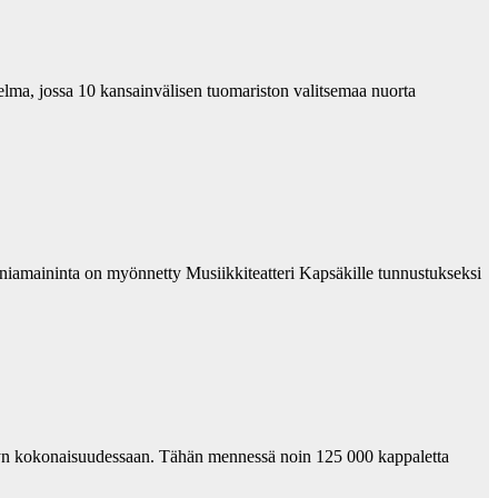
elma, jossa 10 kansainvälisen tuomariston valitsemaa nuorta
unniamaininta on myönnetty Musiikkiteatteri Kapsäkille tunnustukseksi
evyn kokonaisuudessaan. Tähän mennessä noin 125 000 kappaletta