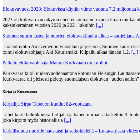
Elokuvavuosi 2023: Elokuvissa käytiin viime vuonna 7,2 miljoonaa 
2023 oli kuluvan vuosikymmenen ensimmäinen vuosi ilman minkäänlais
kaksinkertainen vuosien 2020 ja 2021 lukuihin
[...]
Suomen suurin lasten ja nuorten elokuvakilpailu alkaa – suojelijana 
Tuotantoyhtiö Amazementin vuosittain järjestämä, Suomen suurin lasten
toimii elokuvaohjaaja Aki Kaurismäki. Kilpailu alkaa tänään 1.2.
[...]
Palkittu elokuvaohjaaja Maunu Kurkvaara on kuollut
Kurkvaara kuoli uudenvuodenaattona kotonaan Helsingin Lauttasaares
Kurkvaaraa oli yleisesti pidetty suomalaisen elokuvan ”uuden aallon
Kirjat ja Kustantamot
Kirjailija Sirpa Tabet on kuollut 82-vuotiaana
Tabet kuoli helmikuussa Lohjalla ja hänen uurnansa laskettiin 9. tou
joka kirjoitti myös historiallisia
[...]
Kirjallisuutta nuorille hauskasti ja selkokielellä – Luka-sarjasta viides