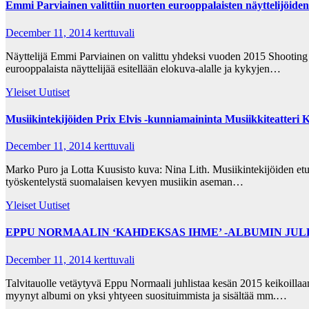
Emmi Parviainen valittiin nuorten eurooppalaisten näyttelijöide
December 11, 2014
kerttuvali
Näyttelijä Emmi Parviainen on valittu yhdeksi vuoden 2015 Shooting S
eurooppalaista näyttelijää esitellään elokuva-alalle ja kykyjen…
Yleiset Uutiset
Musiikintekijöiden Prix Elvis -kunniamaininta Musiikkiteatteri K
December 11, 2014
kerttuvali
Marko Puro ja Lotta Kuusisto kuva: Nina Lith. Musiikintekijöiden etuj
työskentelystä suomalaisen kevyen musiikin aseman…
Yleiset Uutiset
EPPU NORMAALIN ‘KAHDEKSAS IHME’ -ALBUMIN JUL
December 11, 2014
kerttuvali
Talvitauolle vetäytyvä Eppu Normaali juhlistaa kesän 2015 keikoill
myynyt albumi on yksi yhtyeen suosituimmista ja sisältää mm.…