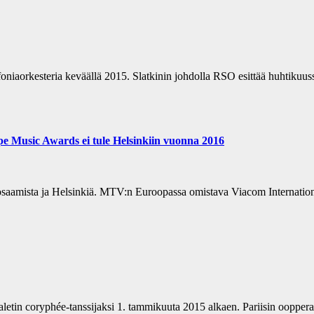
niaorkesteria keväällä 2015. Slatkinin johdolla RSO esittää huhtikuus
e Music Awards ei tule Helsinkiin vuonna 2016
osaamista ja Helsinkiä. MTV:n Euroopassa omistava Viacom International
letin coryphée-tanssijaksi 1. tammikuuta 2015 alkaen. Pariisin oopperan