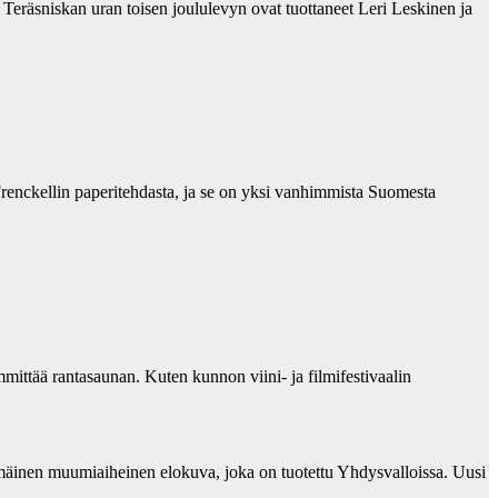
 Teräsniskan uran toisen joululevyn ovat tuottaneet Leri Leskinen ja
enckellin paperitehdasta, ja se on yksi vanhimmista Suomesta
ittää rantasaunan. Kuten kunnon viini- ja filmifestivaalin
mäinen muumiaiheinen elokuva, joka on tuotettu Yhdysvalloissa. Uusi