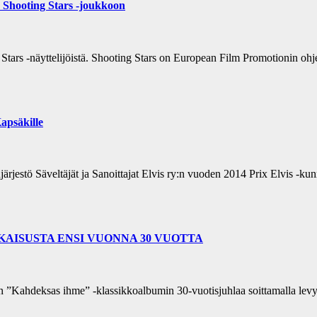
n Shooting Stars -joukkoon
tars -näyttelijöistä. Shooting Stars on European Film Promotionin ohj
apsäkille
ärjestö Säveltäjät ja Sanoittajat Elvis ry:n vuoden 2014 Prix Elvis -k
KAISUSTA ENSI VUONNA 30 VUOTTA
aan ”Kahdeksas ihme” -klassikkoalbumin 30-vuotisjuhlaa soittamalla l