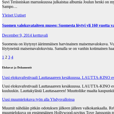
Suvi Teräsniskan marraskuussa julkaistua albumia Joulun henki on myyty
Sampo…
Yleiset Uutiset
Suomen valokuvataiteen museo: Suomesta löytyi yli 160 vuotta 
December 9, 2014
kerttuvali
Suomesta on löytynyt äärimmäisen harvinainen maisemavalokuva. Vuon
löytyneistä maisemavalokuvista. Samalla se on vanhin kotimainen ha
Posts
1
2
3
4
pagination
Elokuvat ja Dokumentit
Uusi elokuvafestivaali Lauttasaareen kesäkuussa. LAUTTA-KINO esit
Uusi elokuvafestivaali Lauttasaareen kesäkuussa. LAUTTA-KINO esittää
kuuluukin. Lauttakylästä Lauttasaareen! Muuttoliike maalta kaupunkii
Uusi muumielokuva työn alla Yhdysvalloissa
Muumit nähdään pitkän odotuksen jälkeen jälleen valkokankaalla. Re
muumielokuva on ensimmäinen Hollywood-sovitus Tove Janssonin m