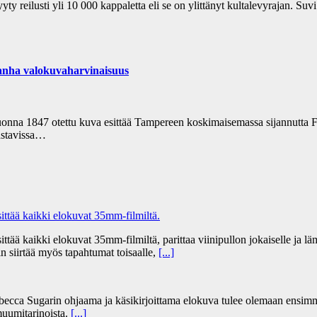
 reilusti yli 10 000 kappaletta eli se on ylittänyt kultalevyrajan. Suvi
vanha valokuvaharvinaisuus
na 1847 otettu kuva esittää Tampereen koskimaisemassa sijannutta Fr
astavissa…
tää kaikki elokuvat 35mm-filmiltä.
 kaikki elokuvat 35mm-filmiltä, parittaa viinipullon jokaiselle ja lämm
n siirtää myös tapahtumat toisaalle,
[...]
becca Sugarin ohjaama ja käsikirjoittama elokuva tulee olemaan ensim
uumitarinoista.
[...]