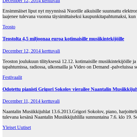
December 12, 2014
kerttuvali
Ensimmäiset liput nyt myynnissä Nuorille aikuisille suunnattu elektr
laajenee tulevana vuonna täysimittaiseksi kaupunkitapahtumaksi, kun
Teosto
Teostolta 4,5 miljoonaa euroa kotimaisille musiikintekijöille
December 12, 2014
kerttuvali
Teoston joulukuun tilityksessä 12.12. kotimaisille musiikintekijöille 
tapahtumissa, radiossa, ulkomailla ja Video on Demand -palveluissa s
Festivaalit
Odotettu pianisti Grigori Sokolov vierailee Naantalin Musiikkijuhl
December 11, 2014
kerttuvali
Naantalin Musiikkijuhlat 13.6.2013.Grigori Sokolov, piano, harjoittel
tulevana kesänä Naantalin Musiikkijuhlilla sunnuntaina 7.6. klo 19.
Yleiset Uutiset