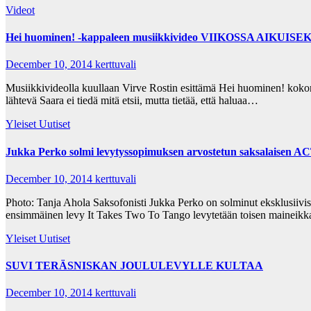
Videot
Hei huominen! -kappaleen musiikkivideo VIIKOSSA AIKUISEKSI
December 10, 2014
kerttuvali
Musiikkivideolla kuullaan Virve Rostin esittämä Hei huominen! kokona
lähtevä Saara ei tiedä mitä etsii, mutta tietää, että haluaa…
Yleiset Uutiset
Jukka Perko solmi levytyssopimuksen arvostetun saksalaisen A
December 10, 2014
kerttuvali
Photo: Tanja Ahola Saksofonisti Jukka Perko on solminut eksklusiiv
ensimmäinen levy It Takes Two To Tango levytetään toisen mainei
Yleiset Uutiset
SUVI TERÄSNISKAN JOULULEVYLLE KULTAA
December 10, 2014
kerttuvali