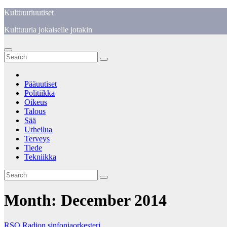
Skip
Kulttuuriuutiset
to
Kulttuuria jokaiselle jotakin
content
Pääuutiset
Politiikka
Oikeus
Talous
Sää
Urheilua
Terveys
Tiede
Tekniikka
Month:
December 2014
RSO Radion sinfoniaorkesteri