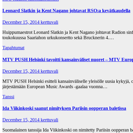
Leonard Slatkin ja Kent Nagano johtavat RSO:a kevätkaudella
December 15, 2014
kerttuvali
Huippumaestrot Leonard Slatkin ja Kent Nagano johtavat Radion sinfo
toukokuussa Saariahon urkukonsertto sekä Brucknerin 4.…
Tapahtumat
MTV PUSH Helsinki tavoitti kansainväliset nuoret – MTV Europ
December 15, 2014
kerttuvali
MTV PUSH Helsinki esitteli kansainväliselle yleisölle uusia kykyjä, 
järjestämään European Music Awards -gaalaa vuonna…
Tanssi
Ida Viikinkoski saanut nimityksen Pariisin oopperan baletissa
December 15, 2014
kerttuvali
Suomalainen tanssija Ida Viikinkoski on nimitetty Pariisin oopperan ba