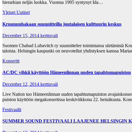
hierarkian neljäs luokka. Vuonna 1995 syntynyt Ida…
Yleiset Uutiset
Kruununhakaan suunnitteilla juutalaisen kulttuurin keskus
December 15, 2014
kerttuvali
Suomen Chabad Lubavitch ry suunnittelee toimintansa siirtämistä Kr
taloista. Helsingin kaupunki on neuvotellut yhdistyksen kanssa Mari
Konsertit
AC/DC vihkii käyttöön Hämeenlinnan uuden tapahtumapuiston
December 12, 2014
kerttuvali
Live Nation tuo Hämeenlinnan uuden tapahtumapuiston avajaiskonser
puiston käyttöön megakonsertissa keskiviikkona 22. heinäkuuta. Kon
Festivaalit
SUMMER SOUND FESTIVAALI LAAJENEE HELSINGIN 