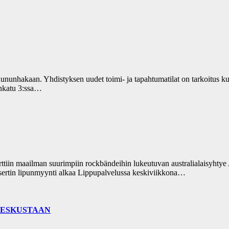
uununhakaan. Yhdistyksen uudet toimi- ja tapahtumatilat on tarkoitus
ankatu 3:ssa…
ttiin maailman suurimpiin rockbändeihin lukeutuvan australialaisyhty
sertin lipunmyynti alkaa Lippupalvelussa keskiviikkona…
KESKUSTAAN