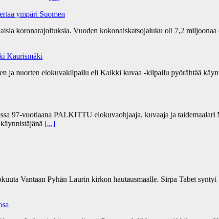
kertaa ympäri Suomen
ia koronarajoituksia. Vuoden kokonaiskatsojaluku oli 7,2 miljoonaa 
Aki Kaurismäki
 ja nuorten elokuvakilpailu eli Kaikki kuvaa -kilpailu pyörähtää käynti
sa 97-vuotiaana PALKITTU elokuvaohjaaja, kuvaaja ja taidemaalari Ma
” käynnistäjänä
[...]
kokuuta Vantaan Pyhän Laurin kirkon hautausmaalle. Sirpa Tabet syntyi 
 osa