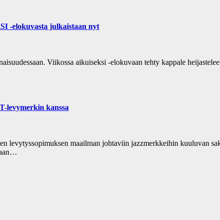
 -elokuvasta julkaistaan nyt
isuudessaan. Viikossa aikuiseksi -elokuvaan tehty kappale heijastelee 
CT-levymerkin kanssa
isen levytyssopimuksen maailman johtaviin jazzmerkkeihin kuuluvan sa
kkaan…