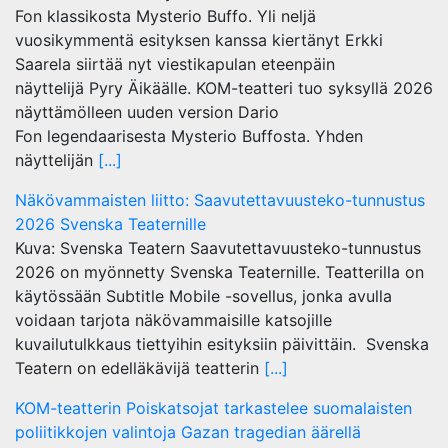
Fon klassikosta Mysterio Buffo. Yli neljä
vuosikymmentä esityksen kanssa kiertänyt Erkki
Saarela siirtää nyt viestikapulan eteenpäin
näyttelijä Pyry Äikäälle. KOM-teatteri tuo syksyllä 2026
näyttämölleen uuden version Dario
Fon legendaarisesta Mysterio Buffosta. Yhden
näyttelijän
[...]
Näkövammaisten liitto: Saavutettavuusteko-tunnustus
2026 Svenska Teaternille
Kuva: Svenska Teatern Saavutettavuusteko-tunnustus
2026 on myönnetty Svenska Teaternille. Teatterilla on
käytössään Subtitle Mobile -sovellus, jonka avulla
voidaan tarjota näkövammaisille katsojille
kuvailutulkkaus tiettyihin esityksiin päivittäin. Svenska
Teatern on edelläkävijä teatterin
[...]
KOM-teatterin Poiskatsojat tarkastelee suomalaisten
poliitikkojen valintoja Gazan tragedian äärellä