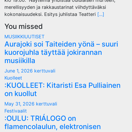
klo 19.00. Näytelmä yhdistää oululaisen murteen,
merellisyyden ja rakkaustarinat viihdyttäväksi
kokonaisuudeksi. Esitys juhlistaa Teatteri
[...]
You missed
MUSIIKKIUUTISET
Aurajoki soi Taiteiden yönä – suuri
kuorojuhla täyttää jokirannan
musiikilla
June 1, 2026
kerttuvali
Kuolleet
:KUOLLEET: Kitaristi Esa Pulliainen
on kuollut
May 31, 2026
kerttuvali
Festivaalit
:OULU: TRIÁLOGO on
flamencolaulun, elektronisen