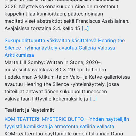
2026. Näyttelykokonaisuuden Aino on rakentanut
kappelin tilaa kunnioittaen, pääteemoinaan
meditatiiviset abstraktiot sekä Franciscus Assisilainen.
Avajaisissa torstaina 2.4. kello 15
[...]
Sukupuolittunutta väkivaltaa käsittelevä Hearing the
Silence -ryhmänäyttely avautuu Galleria Valossa
Arktikumissa
Marte Lill Somby: Written in Stone, 2020–,
mustesuihkuvalokuva 80 x 110 cm Taiteiden
tiedekunnan Arktikum-talon Valo- ja Katve-gallerioissa
avautuu Hearing the Silence -yhteisnäyttely, jossa
taiteilijat antavat äänen sukupuolittuneeseen
väkivaltaan liittyville kokemuksille ja
[...]
Teatterit ja Näytelmät
KOM TEATTERI: MYSTERIO BUFFO – Yhden näyttelijän
fyysistä komiikkaa ja armotonta satiiria vallasta
KOM-teatteri tuo näyttämölle uuden tulkinnan Dario