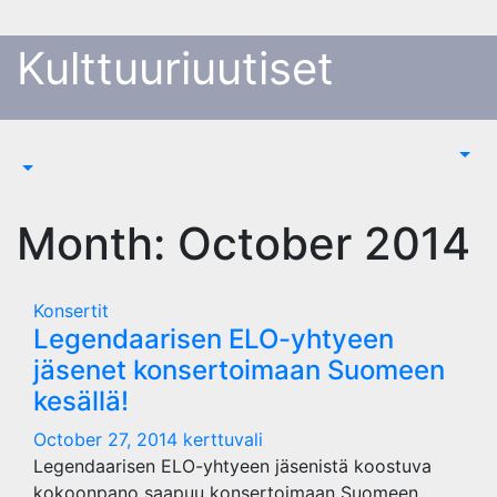
Skip
to
Kulttuuriuutiset
content
Month:
October 2014
Konsertit
Legendaarisen ELO-yhtyeen
jäsenet konsertoimaan Suomeen
kesällä!
October 27, 2014
kerttuvali
Legendaarisen ELO-yhtyeen jäsenistä koostuva
kokoonpano saapuu konsertoimaan Suomeen