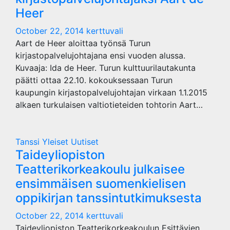
Heer
October 22, 2014
kerttuvali
Aart de Heer aloittaa työnsä Turun
kirjastopalvelujohtajana ensi vuoden alussa.
Kuvaaja: Ida de Heer. Turun kulttuurilautakunta
päätti ottaa 22.10. kokouksessaan Turun
kaupungin kirjastopalvelujohtajan virkaan 1.1.2015
alkaen turkulaisen valtiotieteiden tohtorin Aart…
Tanssi
Yleiset Uutiset
Taideyliopiston
Teatterikorkeakoulu julkaisee
ensimmäisen suomenkielisen
oppikirjan tanssintutkimuksesta
October 22, 2014
kerttuvali
Taideyliopiston Teatterikorkeakoulun Esittävien