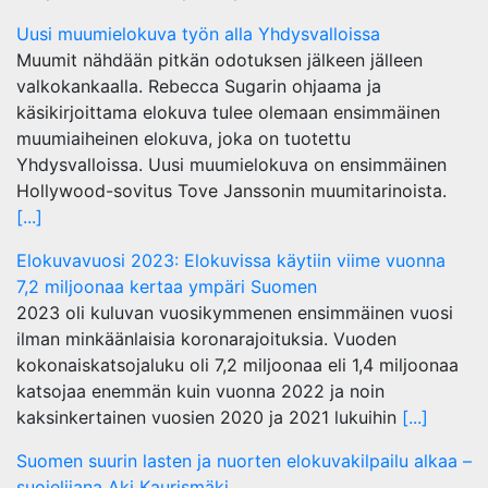
Uusi muumielokuva työn alla Yhdysvalloissa
Muumit nähdään pitkän odotuksen jälkeen jälleen
valkokankaalla. Rebecca Sugarin ohjaama ja
käsikirjoittama elokuva tulee olemaan ensimmäinen
muumiaiheinen elokuva, joka on tuotettu
Yhdysvalloissa. Uusi muumielokuva on ensimmäinen
Hollywood-sovitus Tove Janssonin muumitarinoista.
[...]
Elokuvavuosi 2023: Elokuvissa käytiin viime vuonna
7,2 miljoonaa kertaa ympäri Suomen
2023 oli kuluvan vuosikymmenen ensimmäinen vuosi
ilman minkäänlaisia koronarajoituksia. Vuoden
kokonaiskatsojaluku oli 7,2 miljoonaa eli 1,4 miljoonaa
katsojaa enemmän kuin vuonna 2022 ja noin
kaksinkertainen vuosien 2020 ja 2021 lukuihin
[...]
Suomen suurin lasten ja nuorten elokuvakilpailu alkaa –
suojelijana Aki Kaurismäki