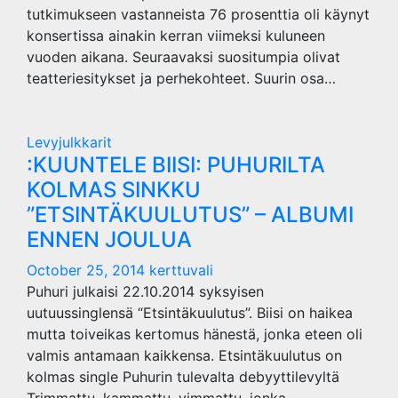
tutkimukseen vastanneista 76 prosenttia oli käynyt
konsertissa ainakin kerran viimeksi kuluneen
vuoden aikana. Seuraavaksi suositumpia olivat
teatteriesitykset ja perhekohteet. Suurin osa…
Levyjulkkarit
:KUUNTELE BIISI: PUHURILTA
KOLMAS SINKKU
”ETSINTÄKUULUTUS” – ALBUMI
ENNEN JOULUA
October 25, 2014
kerttuvali
Puhuri julkaisi 22.10.2014 syksyisen
uutuussinglensä “Etsintäkuulutus”. Biisi on haikea
mutta toiveikas kertomus hänestä, jonka eteen oli
valmis antamaan kaikkensa. Etsintäkuulutus on
kolmas single Puhurin tulevalta debyyttilevyltä