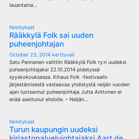
lauantaina…
Nimitykset
Rääkkylä Folk sai uuden
puheenjohtajan
October 23, 2014
kerttuvali
Satu Pennanen valittiin Rääkkylä Folk ry:n uudeksi
puheenjohtajaksi 22.10.2014 pidetyssä
syyskokouksessa. Kihaus Folk -festivaalin
järjestämisestä vastaavaa yhdistystä neljän vuoden
ajan luotsannut puheenjohtaja Jutta Anttonen ei
enää asettunut ehdolle. – Neljän…
Nimitykset
Turun kaupungin uudeksi
kirjastopalvelujohtajaksi Aart de