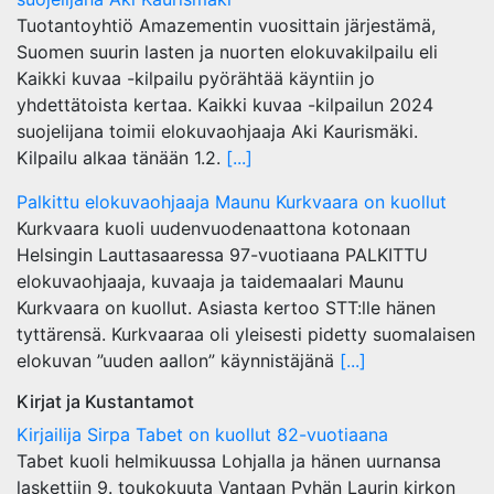
Tuotantoyhtiö Amazementin vuosittain järjestämä,
Suomen suurin lasten ja nuorten elokuvakilpailu eli
Kaikki kuvaa -kilpailu pyörähtää käyntiin jo
yhdettätoista kertaa. Kaikki kuvaa -kilpailun 2024
suojelijana toimii elokuvaohjaaja Aki Kaurismäki.
Kilpailu alkaa tänään 1.2.
[...]
Palkittu elokuvaohjaaja Maunu Kurkvaara on kuollut
Kurkvaara kuoli uudenvuodenaattona kotonaan
Helsingin Lauttasaaressa 97-vuotiaana PALKITTU
elokuvaohjaaja, kuvaaja ja taidemaalari Maunu
Kurkvaara on kuollut. Asiasta kertoo STT:lle hänen
tyttärensä. Kurkvaaraa oli yleisesti pidetty suomalaisen
elokuvan ”uuden aallon” käynnistäjänä
[...]
Kirjat ja Kustantamot
Kirjailija Sirpa Tabet on kuollut 82-vuotiaana
Tabet kuoli helmikuussa Lohjalla ja hänen uurnansa
laskettiin 9. toukokuuta Vantaan Pyhän Laurin kirkon