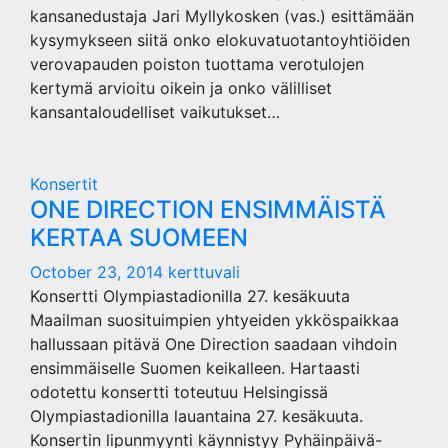
kansanedustaja Jari Myllykosken (vas.) esittämään
kysymykseen siitä onko elokuvatuotantoyhtiöiden
verovapauden poiston tuottama verotulojen
kertymä arvioitu oikein ja onko välilliset
kansantaloudelliset vaikutukset…
Konsertit
ONE DIRECTION ENSIMMÄISTÄ
KERTAA SUOMEEN
October 23, 2014
kerttuvali
Konsertti Olympiastadionilla 27. kesäkuuta
Maailman suosituimpien yhtyeiden ykköspaikkaa
hallussaan pitävä One Direction saadaan vihdoin
ensimmäiselle Suomen keikalleen. Hartaasti
odotettu konsertti toteutuu Helsingissä
Olympiastadionilla lauantaina 27. kesäkuuta.
Konsertin lipunmyynti käynnistyy Pyhäinpäivä-