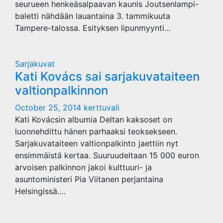
seurueen henkeäsalpaavan kaunis Joutsenlampi-
baletti nähdään lauantaina 3. tammikuuta
Tampere-talossa. Esityksen lipunmyynti…
Sarjakuvat
Kati Kovács sai sarjakuvataiteen
valtionpalkinnon
October 25, 2014
kerttuvali
Kati Kovácsin albumia Deltan kaksoset on
luonnehdittu hänen parhaaksi teoksekseen.
Sarjakuvataiteen valtionpalkinto jaettiin nyt
ensimmäistä kertaa. Suuruudeltaan 15 000 euron
arvoisen palkinnon jakoi kulttuuri- ja
asuntoministeri Pia Viitanen perjantaina
Helsingissä.…