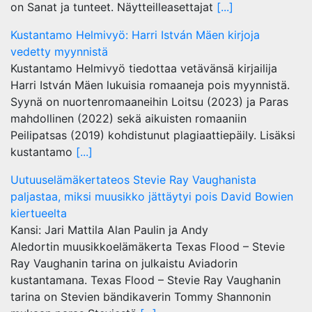
on Sanat ja tunteet. Näytteilleasettajat
[...]
Kustantamo Helmivyö: Harri István Mäen kirjoja
vedetty myynnistä
Kustantamo Helmivyö tiedottaa vetävänsä kirjailija
Harri István Mäen lukuisia romaaneja pois myynnistä.
Syynä on nuortenromaaneihin Loitsu (2023) ja Paras
mahdollinen (2022) sekä aikuisten romaaniin
Peilipatsas (2019) kohdistunut plagiaattiepäily. Lisäksi
kustantamo
[...]
Uutuuselämäkertateos Stevie Ray Vaughanista
paljastaa, miksi muusikko jättäytyi pois David Bowien
kiertueelta
Kansi: Jari Mattila Alan Paulin ja Andy
Aledortin muusikkoelämäkerta Texas Flood – Stevie
Ray Vaughanin tarina on julkaistu Aviadorin
kustantamana. Texas Flood – Stevie Ray Vaughanin
tarina on Stevien bändikaverin Tommy Shannonin