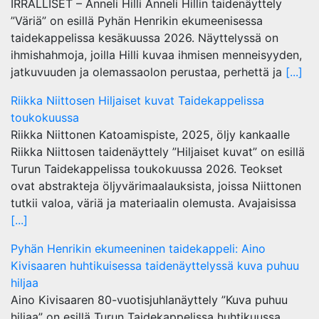
IRRALLISET – Anneli Hilli Anneli Hillin taidenäyttely
”Väriä” on esillä Pyhän Henrikin ekumeenisessa
taidekappelissa kesäkuussa 2026. Näyttelyssä on
ihmishahmoja, joilla Hilli kuvaa ihmisen menneisyyden,
jatkuvuuden ja olemassaolon perustaa, perhettä ja
[...]
Riikka Niittosen Hiljaiset kuvat Taidekappelissa
toukokuussa
Riikka Niittonen Katoamispiste, 2025, öljy kankaalle
Riikka Niittosen taidenäyttely ”Hiljaiset kuvat” on esillä
Turun Taidekappelissa toukokuussa 2026. Teokset
ovat abstrakteja öljyvärimaalauksista, joissa Niittonen
tutkii valoa, väriä ja materiaalin olemusta. Avajaisissa
[...]
Pyhän Henrikin ekumeeninen taidekappeli: Aino
Kivisaaren huhtikuisessa taidenäyttelyssä kuva puhuu
hiljaa
Aino Kivisaaren 80-vuotisjuhlanäyttely ”Kuva puhuu
hiljaa” on esillä Turun Taidekappelissa huhtikuussa