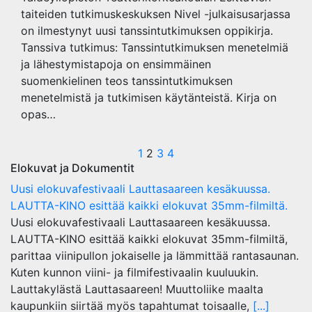
taiteiden tutkimuskeskuksen Nivel -julkaisusarjassa
on ilmestynyt uusi tanssintutkimuksen oppikirja.
Tanssiva tutkimus: Tanssintutkimuksen menetelmiä
ja lähestymistapoja on ensimmäinen
suomenkielinen teos tanssintutkimuksen
menetelmistä ja tutkimisen käytänteistä. Kirja on
opas…
Posts
1
2
3
4
Elokuvat ja Dokumentit
pagination
Uusi elokuvafestivaali Lauttasaareen kesäkuussa.
LAUTTA-KINO esittää kaikki elokuvat 35mm-filmiltä.
Uusi elokuvafestivaali Lauttasaareen kesäkuussa.
LAUTTA-KINO esittää kaikki elokuvat 35mm-filmiltä,
parittaa viinipullon jokaiselle ja lämmittää rantasaunan.
Kuten kunnon viini- ja filmifestivaalin kuuluukin.
Lauttakylästä Lauttasaareen! Muuttoliike maalta
kaupunkiin siirtää myös tapahtumat toisaalle,
[...]