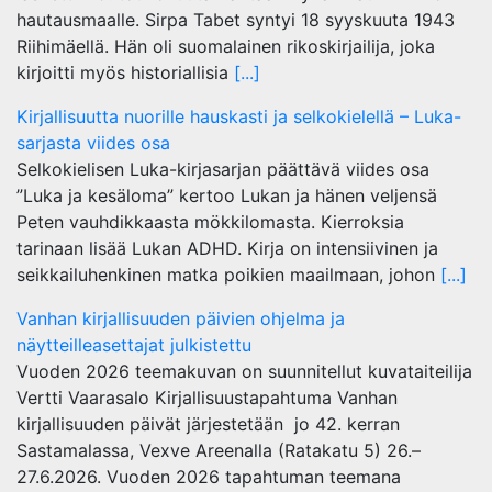
hautausmaalle. Sirpa Tabet syntyi 18 syyskuuta 1943
Riihimäellä. Hän oli suomalainen rikoskirjailija, joka
kirjoitti myös historiallisia
[...]
Kirjallisuutta nuorille hauskasti ja selkokielellä – Luka-
sarjasta viides osa
Selkokielisen Luka-kirjasarjan päättävä viides osa
”Luka ja kesäloma” kertoo Lukan ja hänen veljensä
Peten vauhdikkaasta mökkilomasta. Kierroksia
tarinaan lisää Lukan ADHD. Kirja on intensiivinen ja
seikkailuhenkinen matka poikien maailmaan, johon
[...]
Vanhan kirjallisuuden päivien ohjelma ja
näytteilleasettajat julkistettu
Vuoden 2026 teemakuvan on suunnitellut kuvataiteilija
Vertti Vaarasalo Kirjallisuustapahtuma Vanhan
kirjallisuuden päivät järjestetään jo 42. kerran
Sastamalassa, Vexve Areenalla (Ratakatu 5) 26.–
27.6.2026. Vuoden 2026 tapahtuman teemana