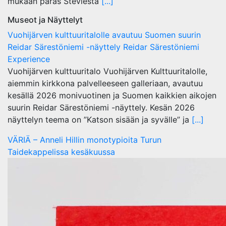
mukaan paras Steviestä
[...]
Museot ja Näyttelyt
Vuohijärven kulttuuritalolle avautuu Suomen suurin
Reidar Särestöniemi -näyttely Reidar Särestöniemi
Experience
Vuohijärven kulttuuritalo Vuohijärven Kulttuuritalolle,
aiemmin kirkkona palvelleeseen galleriaan, avautuu
kesällä 2026 monivuotinen ja Suomen kaikkien aikojen
suurin Reidar Särestöniemi -näyttely. Kesän 2026
näyttelyn teema on ”Katson sisään ja syvälle” ja
[...]
VÄRIÄ – Anneli Hillin monotypioita Turun
Taidekappelissa kesäkuussa