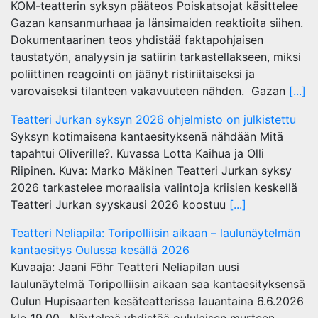
KOM-teatterin syksyn pääteos Poiskatsojat käsittelee
Gazan kansanmurhaaa ja länsimaiden reaktioita siihen.
Dokumentaarinen teos yhdistää faktapohjaisen
taustatyön, analyysin ja satiirin tarkastellakseen, miksi
poliittinen reagointi on jäänyt ristiriitaiseksi ja
varovaiseksi tilanteen vakavuuteen nähden. Gazan
[...]
Teatteri Jurkan syksyn 2026 ohjelmisto on julkistettu
Syksyn kotimaisena kantaesityksenä nähdään Mitä
tapahtui Oliverille?. Kuvassa Lotta Kaihua ja Olli
Riipinen. Kuva: Marko Mäkinen Teatteri Jurkan syksy
2026 tarkastelee moraalisia valintoja kriisien keskellä
Teatteri Jurkan syyskausi 2026 koostuu
[...]
Teatteri Neliapila: Toripolliisin aikaan – laulunäytelmän
kantaesitys Oulussa kesällä 2026
Kuvaaja: Jaani Föhr Teatteri Neliapilan uusi
laulunäytelmä Toripolliisin aikaan saa kantaesityksensä
Oulun Hupisaarten kesäteatterissa lauantaina 6.6.2026