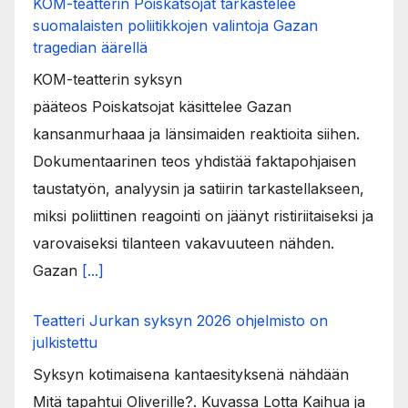
KOM-teatterin Poiskatsojat tarkastelee
suomalaisten poliitikkojen valintoja Gazan
tragedian äärellä
KOM-teatterin syksyn
pääteos Poiskatsojat käsittelee Gazan
kansanmurhaaa ja länsimaiden reaktioita siihen.
Dokumentaarinen teos yhdistää faktapohjaisen
taustatyön, analyysin ja satiirin tarkastellakseen,
miksi poliittinen reagointi on jäänyt ristiriitaiseksi ja
varovaiseksi tilanteen vakavuuteen nähden.
Gazan
[...]
Teatteri Jurkan syksyn 2026 ohjelmisto on
julkistettu
Syksyn kotimaisena kantaesityksenä nähdään
Mitä tapahtui Oliverille?. Kuvassa Lotta Kaihua ja