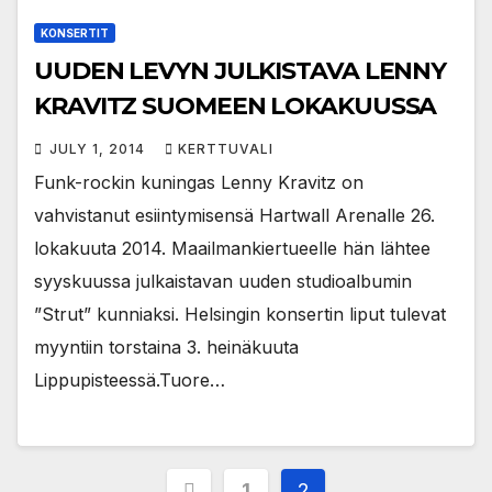
KONSERTIT
UUDEN LEVYN JULKISTAVA LENNY
KRAVITZ SUOMEEN LOKAKUUSSA
JULY 1, 2014
KERTTUVALI
Funk-rockin kuningas Lenny Kravitz on
vahvistanut esiintymisensä Hartwall Arenalle 26.
lokakuuta 2014. Maailmankiertueelle hän lähtee
syyskuussa julkaistavan uuden studioalbumin
”Strut” kunniaksi. Helsingin konsertin liput tulevat
myyntiin torstaina 3. heinäkuuta
Lippupisteessä.Tuore…
Posts
1
2