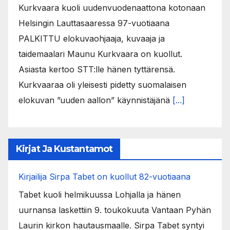
Kurkvaara kuoli uudenvuodenaattona kotonaan
Helsingin Lauttasaaressa 97-vuotiaana
PALKITTU elokuvaohjaaja, kuvaaja ja
taidemaalari Maunu Kurkvaara on kuollut.
Asiasta kertoo STT:lle hänen tyttärensä.
Kurkvaaraa oli yleisesti pidetty suomalaisen
elokuvan ”uuden aallon” käynnistäjänä
[...]
Kirjat Ja Kustantamot
Kirjailija Sirpa Tabet on kuollut 82-vuotiaana
Tabet kuoli helmikuussa Lohjalla ja hänen
uurnansa laskettiin 9. toukokuuta Vantaan Pyhän
Laurin kirkon hautausmaalle. Sirpa Tabet syntyi