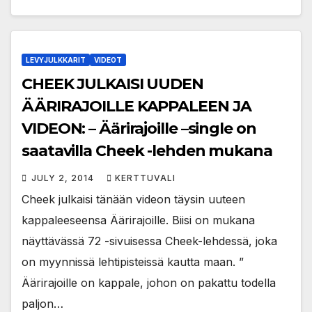
LEVYJULKKARIT
VIDEOT
CHEEK JULKAISI UUDEN
ÄÄRIRAJOILLE KAPPALEEN JA
VIDEON: – Äärirajoille –single on
saatavilla Cheek -lehden mukana
JULY 2, 2014
KERTTUVALI
Cheek julkaisi tänään videon täysin uuteen
kappaleeseensa Äärirajoille. Biisi on mukana
näyttävässä 72 -sivuisessa Cheek-lehdessä, joka
on myynnissä lehtipisteissä kautta maan. ”
Äärirajoille on kappale, johon on pakattu todella
paljon…