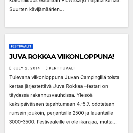
kokonaisuus esitellään Flow’ssa jo neljättä kertaa.
Suurten kävijämäärien…
FESTIVAALIT
JUVA ROKKAA VIIKONLOPPUNA!
JULY 2, 2014
KERTTUVALI
Tulevana viikonloppuna Juvan Campingillä toista
kertaa järjestettävä Juva Rokkaa –festari on
täydessä rakennusvauhdissa. Yleisöä
kaksipäiväiseen tapahtumaan 4.-5.7. odotetaan
runsain joukoin, perjantaille 2500 ja lauantaille
3000-3500. Festivaaleille ei ole ikärajaa, mutta…