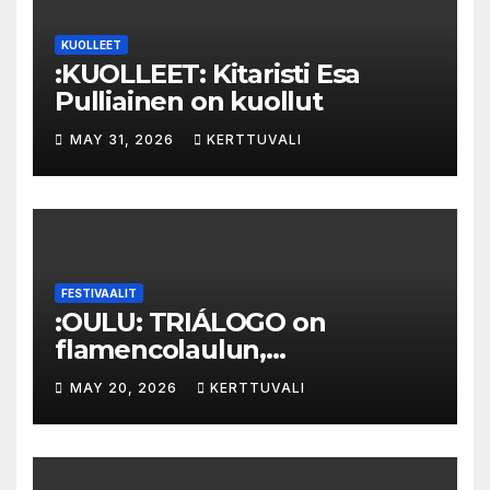
KUOLLEET
:KUOLLEET: Kitaristi Esa
Pulliainen on kuollut
MAY 31, 2026
KERTTUVALI
FESTIVAALIT
:OULU: TRIÁLOGO on
flamencolaulun,
elektronisen musiikin ja
MAY 20, 2026
KERTTUVALI
hylätyn tilan välinen trialogi