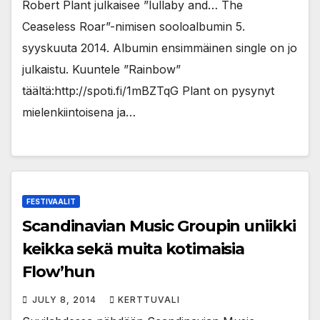
Robert Plant julkaisee ”lullaby and… The
Ceaseless Roar”-nimisen sooloalbumin 5.
syyskuuta 2014. Albumin ensimmäinen single on jo
julkaistu. Kuuntele ”Rainbow”
täältä:http://spoti.fi/1mBZTqG Plant on pysynyt
mielenkiintoisena ja…
FESTIVAALIT
Scandinavian Music Groupin uniikki
keikka sekä muita kotimaisia
Flow’hun
JULY 8, 2014
KERTTUVALI