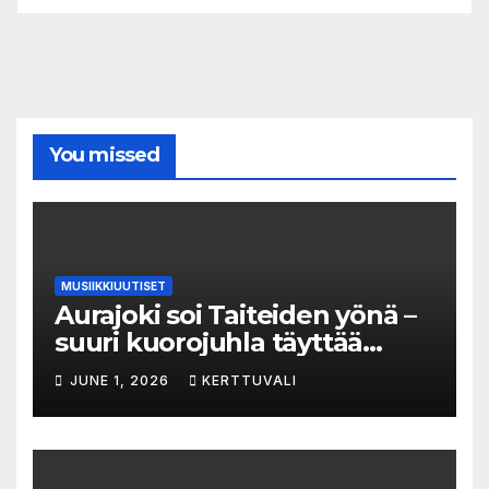
You missed
MUSIIKKIUUTISET
Aurajoki soi Taiteiden yönä –
suuri kuorojuhla täyttää
jokirannan musiikilla
JUNE 1, 2026
KERTTUVALI