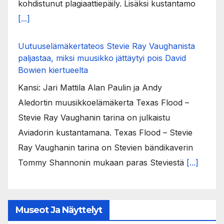
kohdistunut plagiaattiepäily. Lisäksi kustantamo
[...]
Uutuuselämäkertateos Stevie Ray Vaughanista
paljastaa, miksi muusikko jättäytyi pois David
Bowien kiertueelta
Kansi: Jari Mattila Alan Paulin ja Andy
Aledortin muusikkoelämäkerta Texas Flood –
Stevie Ray Vaughanin tarina on julkaistu
Aviadorin kustantamana. Texas Flood – Stevie
Ray Vaughanin tarina on Stevien bändikaverin
Tommy Shannonin mukaan paras Steviestä
[...]
Museot Ja Näyttelyt