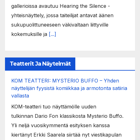
gallerioissa avautuu Hearing the Silence -
yhteisnäyttely, jossa taiteilijat antavat äänen
sukupuolittuneeseen väkivaltaan liittyville
kokemuksille ja
[...]
Teatterit Ja Näytelmät
KOM TEATTERI: MYSTERIO BUFFO – Yhden
näyttelijän fyysistä komiikkaa ja armotonta satiiria
vallasta
KOM-teatteri tuo näyttämölle uuden
tulkinnan Dario Fon klassikosta Mysterio Buffo.
Yli neljä vuosikymmentä esityksen kanssa
kiertänyt Erkki Saarela siirtää nyt viestikapulan