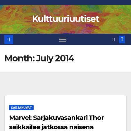
Skip
to
Kulttuuriuutiset
content
Month:
July 2014
SARJAKUVAT
Marvel: Sarjakuvasankari Thor
seikkailee jatkossa naisena