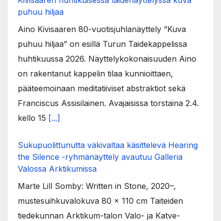
Kivisaaren huhtikuisessa taidenäyttelyssä kuva
puhuu hiljaa
Aino Kivisaaren 80-vuotisjuhlanäyttely ”Kuva
puhuu hiljaa” on esillä Turun Taidekappelissa
huhtikuussa 2026. Näyttelykokonaisuuden Aino
on rakentanut kappelin tilaa kunnioittaen,
pääteemoinaan meditatiiviset abstraktiot sekä
Franciscus Assisilainen. Avajaisissa torstaina 2.4.
kello 15
[...]
Sukupuolittunutta väkivaltaa käsittelevä Hearing
the Silence -ryhmänäyttely avautuu Galleria
Valossa Arktikumissa
Marte Lill Somby: Written in Stone, 2020–,
mustesuihkuvalokuva 80 x 110 cm Taiteiden
tiedekunnan Arktikum-talon Valo- ja Katve-