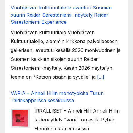
Vuohijärven kulttuuritalolle avautuu Suomen
suurin Reidar Särestöniemi -näyttely Reidar
Särestöniemi Experience
Vuohijärven kulttuuritalo Vuohijärven
Kulttuuritalolle, aiemmin kirkkona palvelleeseen
galleriaan, avautuu kesällä 2026 monivuotinen ja
Suomen kaikkien aikojen suurin Reidar
Särestöniemi -näyttely. Kesän 2026 näyttelyn
teema on ”Katson sisään ja syvälle” ja
[...]
VÄRIÄ – Anneli Hillin monotypioita Turun
Taidekappelissa kesäkuussa
IRRALLISET – Anneli Hilli Anneli Hillin
taidenäyttely ”Väriä” on esillä Pyhän
Henrikin ekumeenisessa