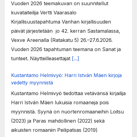
Vuoden 2026 teemakuvan on suunnitellut
kuvataiteilija Vertti Vaarasalo
Kirjallisuustapahtuma Vanhan kirjallisuuden
päivät järjestetään jo 42. kerran Sastamalassa,
Vexve Areenalla (Ratakatu 5) 26.–27.6.2026.
Vuoden 2026 tapahtuman teemana on Sanat ja
tunteet. Näytteilleasettajat
[...]
Kustantamo Helmivyö: Harri István Mäen kirjoja
vedetty myynnistä
Kustantamo Helmivyö tiedottaa vetävänsä kirjailija
Harri István Mäen lukuisia romaaneja pois
myynnistä. Syynä on nuortenromaaneihin Loitsu
(2023) ja Paras mahdollinen (2022) sekä
aikuisten romaaniin Peilipatsas (2019)