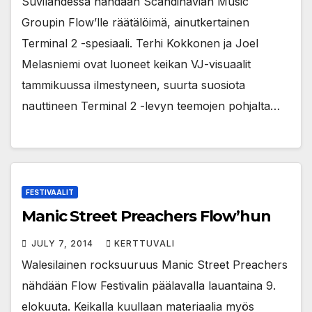
Suvilahdessa nähdään Scandinavian Music
Groupin Flow’lle räätälöimä, ainutkertainen
Terminal 2 -spesiaali. Terhi Kokkonen ja Joel
Melasniemi ovat luoneet keikan VJ-visuaalit
tammikuussa ilmestyneen, suurta suosiota
nauttineen Terminal 2 -levyn teemojen pohjalta…
FESTIVAALIT
Manic Street Preachers Flow’hun
JULY 7, 2014
KERTTUVALI
Walesilainen rocksuuruus Manic Street Preachers
nähdään Flow Festivalin päälavalla lauantaina 9.
elokuuta. Keikalla kuullaan materiaalia myös