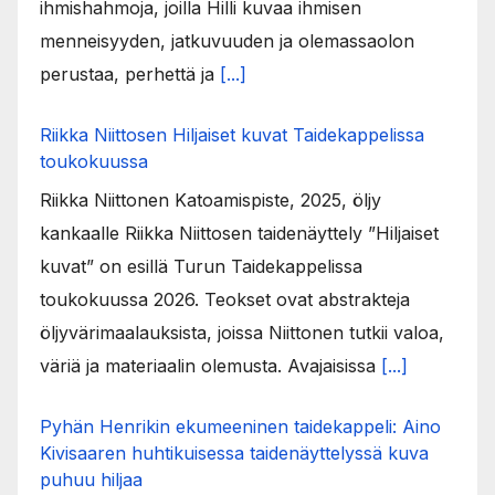
ihmishahmoja, joilla Hilli kuvaa ihmisen
menneisyyden, jatkuvuuden ja olemassaolon
perustaa, perhettä ja
[...]
Riikka Niittosen Hiljaiset kuvat Taidekappelissa
toukokuussa
Riikka Niittonen Katoamispiste, 2025, öljy
kankaalle Riikka Niittosen taidenäyttely ”Hiljaiset
kuvat” on esillä Turun Taidekappelissa
toukokuussa 2026. Teokset ovat abstrakteja
öljyvärimaalauksista, joissa Niittonen tutkii valoa,
väriä ja materiaalin olemusta. Avajaisissa
[...]
Pyhän Henrikin ekumeeninen taidekappeli: Aino
Kivisaaren huhtikuisessa taidenäyttelyssä kuva
puhuu hiljaa