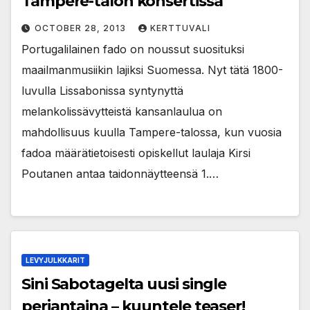
Tampere-talon konsertissa
OCTOBER 28, 2013
KERTTUVALI
Portugalilainen fado on noussut suosituksi
maailmanmusiikin lajiksi Suomessa. Nyt tätä 1800-
luvulla Lissabonissa syntynyttä
melankolissävytteistä kansanlaulua on
mahdollisuus kuulla Tampere-talossa, kun vuosia
fadoa määrätietoisesti opiskellut laulaja Kirsi
Poutanen antaa taidonnäytteensä 1.…
LEVYJULKKARIT
Sini Sabotagelta uusi single
perjantaina – kuuntele teaser!