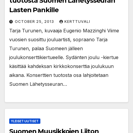
tuotosta Suomen Lähetysseuran
Lasten Pankille
OCTOBER 25, 2013
KERTTUVALI
Tarja Turunen, kuvaaja Eugenio Mazzinghi Viime
vuosien suosittu jouluartisti, sopraano Tarja
Turunen, palaa Suomeen jälleen
joulukonserttikiertueelle. Sydänten joulu -kiertue
käsittää kahdeksan kirkkokonserttia joulukuun
aikana. Konserttien tuotosta osa lahjoitetaan
Suomen Lähetysseuran…
YLEISET UUTISET
Suomen Muusikkojen Liiton