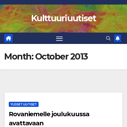
Skip
to
Kulttuuriuutiset
content
Month:
October 2013
YLEISET UUTISET
Rovaniemelle joulukuussa
avattavaan