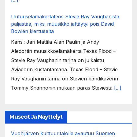
Uutuuselämäkertateos Stevie Ray Vaughanista
paljastaa, miksi muusikko jättäytyi pois David
Bowien kiertueelta
Kansi: Jari Mattila Alan Paulin ja Andy
Aledortin muusikkoelämäkerta Texas Flood –
Stevie Ray Vaughanin tarina on julkaistu
Aviadorin kustantamana. Texas Flood – Stevie
Ray Vaughanin tarina on Stevien bändikaverin
Tommy Shannonin mukaan paras Steviestä
[...]
Museot Ja Näyttelyt
Vuohijärven kulttuuritalolle avautuu Suomen