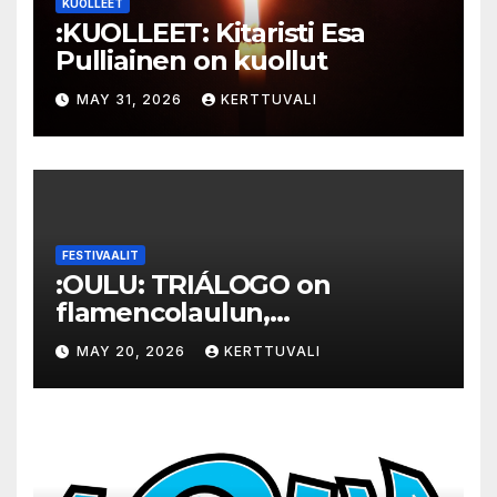
KUOLLEET
:KUOLLEET: Kitaristi Esa
Pulliainen on kuollut
MAY 31, 2026
KERTTUVALI
FESTIVAALIT
:OULU: TRIÁLOGO on
flamencolaulun,
elektronisen musiikin ja
MAY 20, 2026
KERTTUVALI
hylätyn tilan välinen trialogi