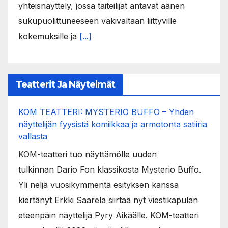
yhteisnäyttely, jossa taiteilijat antavat äänen
sukupuolittuneeseen väkivaltaan liittyville
kokemuksille ja
[...]
Teatterit Ja Näytelmät
KOM TEATTERI: MYSTERIO BUFFO – Yhden
näyttelijän fyysistä komiikkaa ja armotonta satiiria
vallasta
KOM-teatteri tuo näyttämölle uuden
tulkinnan Dario Fon klassikosta Mysterio Buffo.
Yli neljä vuosikymmentä esityksen kanssa
kiertänyt Erkki Saarela siirtää nyt viestikapulan
eteenpäin näyttelijä Pyry Äikäälle. KOM-teatteri