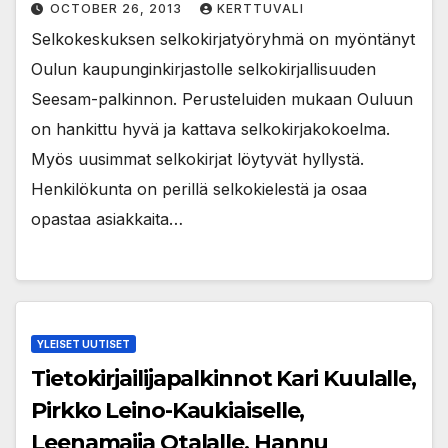
OCTOBER 26, 2013
KERTTUVALI
Selkokeskuksen selkokirjatyöryhmä on myöntänyt
Oulun kaupunginkirjastolle selkokirjallisuuden
Seesam-palkinnon. Perusteluiden mukaan Ouluun
on hankittu hyvä ja kattava selkokirjakokoelma.
Myös uusimmat selkokirjat löytyvät hyllystä.
Henkilökunta on perillä selkokielestä ja osaa
opastaa asiakkaita…
YLEISET UUTISET
Tietokirjailijapalkinnot Kari Kuulalle,
Pirkko Leino-Kaukiaiselle,
Leenamaija Otalalle, Hannu