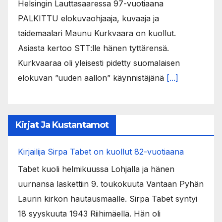
Helsingin Lauttasaaressa 97-vuotiaana
PALKITTU elokuvaohjaaja, kuvaaja ja
taidemaalari Maunu Kurkvaara on kuollut.
Asiasta kertoo STT:lle hänen tyttärensä.
Kurkvaaraa oli yleisesti pidetty suomalaisen
elokuvan ”uuden aallon” käynnistäjänä
[...]
Kirjat Ja Kustantamot
Kirjailija Sirpa Tabet on kuollut 82-vuotiaana
Tabet kuoli helmikuussa Lohjalla ja hänen
uurnansa laskettiin 9. toukokuuta Vantaan Pyhän
Laurin kirkon hautausmaalle. Sirpa Tabet syntyi
18 syyskuuta 1943 Riihimäellä. Hän oli