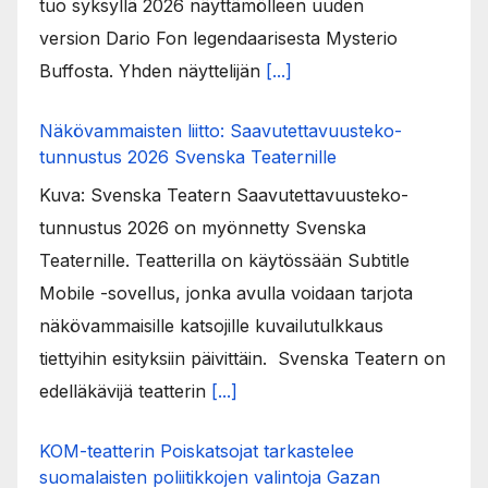
tuo syksyllä 2026 näyttämölleen uuden
version Dario Fon legendaarisesta Mysterio
Buffosta. Yhden näyttelijän
[...]
Näkövammaisten liitto: Saavutettavuusteko-
tunnustus 2026 Svenska Teaternille
Kuva: Svenska Teatern Saavutettavuusteko-
tunnustus 2026 on myönnetty Svenska
Teaternille. Teatterilla on käytössään Subtitle
Mobile -sovellus, jonka avulla voidaan tarjota
näkövammaisille katsojille kuvailutulkkaus
tiettyihin esityksiin päivittäin. Svenska Teatern on
edelläkävijä teatterin
[...]
KOM-teatterin Poiskatsojat tarkastelee
suomalaisten poliitikkojen valintoja Gazan