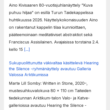
Aino Kivisaaren 80-vuotisjuhlanäyttely ”Kuva
puhuu hiljaa” on esillä Turun Taidekappelissa
huhtikuussa 2026. Näyttelykokonaisuuden Aino
on rakentanut kappelin tilaa kunnioittaen,
pääteemoinaan meditatiiviset abstraktiot sekä
Franciscus Assisilainen. Avajaisissa torstaina 2.4.
kello 15
[...]
Sukupuolittunutta väkivaltaa käsittelevä Hearing
the Silence -ryhmänäyttely avautuu Galleria
Valossa Arktikumissa
Marte Lill Somby: Written in Stone, 2020–,
mustesuihkuvalokuva 80 x 110 cm Taiteiden
tiedekunnan Arktikum-talon Valo- ja Katve-
gallerioissa avautuu Hearing the Silence -