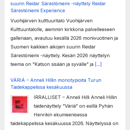
suurin Reidar Särestöniemi -näyttely Reidar
Särestöniemi Experience
Vuohijärven kulttuuritalo Vuohijärven
Kulttuuritalolle, aiemmin kirkkona palvelleeseen
galleriaan, avautuu kesällä 2026 monivuotinen ja
Suomen kaikkien aikojen suurin Reidar
Särestöniemi -näyttely. Kesän 2026 näyttelyn
teema on ”Katson sisään ja syvälle” ja
[...]
VÄRIÄ – Anneli Hillin monotypioita Turun
Taidekappelissa kesäkuussa
IRRALLISET – Anneli Hilli Anneli Hillin
taidenäyttely ”Väriä” on esillä Pyhän
Henrikin ekumeenisessa
taidekappelissa kesäkuussa 2026. Näyttelyssä on