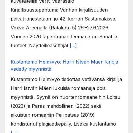
kuvataiteilija Vertti Vaarasalo
Kirjallisuustapahtuma Vanhan kirjallisuuden
päivät järjestetään jo 42. kerran Sastamalassa,
Vexve Areenalla (Ratakatu 5) 26.–27.6.2026.
Vuoden 2026 tapahtuman teemana on Sanat ja
tunteet. Näytteilleasettajat
[...]
Kustantamo Helmivyö: Harri István Mäen kirjoja
vedetty myynnistä
Kustantamo Helmivyö tiedottaa vetävänsä kirjailija
Harri István Mäen lukuisia romaaneja pois
myynnistä. Syynä on nuortenromaaneihin Loitsu
(2023) ja Paras mahdollinen (2022) sekä
aikuisten romaaniin Peilipatsas (2019)
kohdistunut plagiaattiepäily. Lisäksi kustantamo
[...]