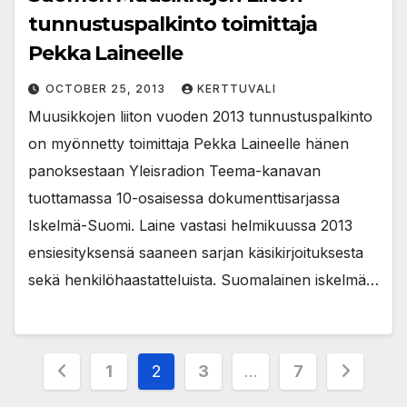
tunnustuspalkinto toimittaja
Pekka Laineelle
OCTOBER 25, 2013
KERTTUVALI
Muusikkojen liiton vuoden 2013 tunnustuspalkinto
on myönnetty toimittaja Pekka Laineelle hänen
panoksestaan Yleisradion Teema-kanavan
tuottamassa 10-osaisessa dokumenttisarjassa
Iskelmä-Suomi. Laine vastasi helmikuussa 2013
ensiesityksensä saaneen sarjan käsikirjoituksesta
sekä henkilöhaastatteluista. Suomalainen iskelmä…
Posts
1
2
3
…
7