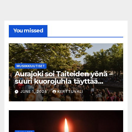
You missed
MUSIIKKIUUTISET
Aurajoki soi Taiteiden yönä –
suuri kuorojuhla täyttää
jokirannan musiikilla
JUNE 1, 2026
KERTTUVALI